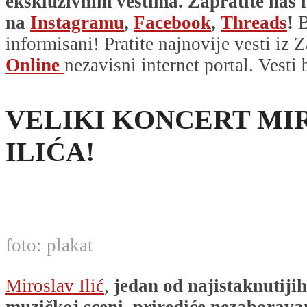
ekskluzivnim vestima. Zapratite nas i
na
Instagramu
,
Facebook
,
Threads
!
B
informisani! Pratite najnovije vesti iz Z
Online
nezavisni internet portal. Vesti
VELIKI KONCERT MI
ILIĆA!
foto: plakat
Miroslav Ilić
,
jedan od najistaknutiji
muzičkoj sceni, prirediće nezaborava