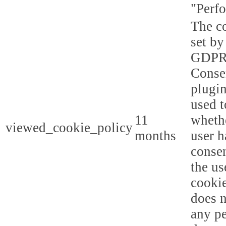
"Perf
The co
set by
GDPR
Conse
plugin
used t
11
whethe
viewed_cookie_policy
months
user h
consen
the us
cookie
does n
any p