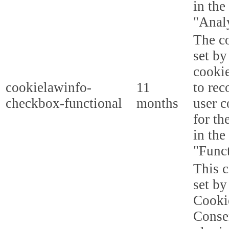
in the
"Analy
The co
set b
cooki
cookielawinfo-
11
to rec
checkbox-functional
months
user c
for th
in the
"Funct
This c
set b
Cooki
Conse