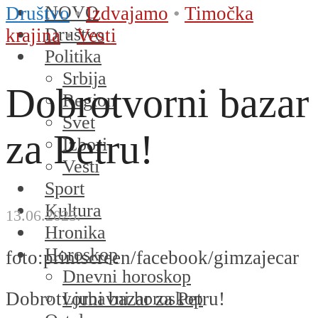
NOVO
Društvo
•
Izdvajamo
•
Timočka
Društvo
krajina
•
Vesti
Politika
Srbija
Dobrotvorni bazar
Region
Svet
za Petru!
Izbori
Vesti
Sport
Kultura
13.06.2025.
Hronika
Horoskop
foto:printscreen/facebook/gimzajecar
Dnevni horoskop
Ljubavni horoskop
Dobrotvorni bazar za Petru!