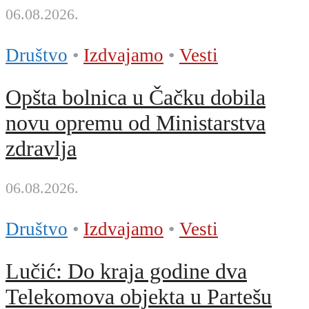
06.08.2026.
Društvo
•
Izdvajamo
•
Vesti
Opšta bolnica u Čačku dobila
novu opremu od Ministarstva
zdravlja
06.08.2026.
Društvo
•
Izdvajamo
•
Vesti
Lučić: Do kraja godine dva
Telekomova objekta u Partešu