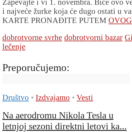
Zapevajte i vi 1. novembra. Biće ovo v
i najveće žurke koja će dugo ostati u v
KARTE PRONAĐITE PUTEM
OVOG
dobrotvorne svrhe
dobrotvorni bazar
Gi
lečenje
Preporučujemo:
Društvo
•
Izdvajamo
•
Vesti
Na aerodromu Nikola Tesla u
letnjoj sezoni direktni letovi ka...