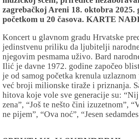
zagrebačkoj Areni 18. oktobra 2025. 
početkom u 20 časova.
KARTE NAĐ
Koncert u glavnom gradu Hrvatske pred
jedinstvenu priliku da ljubitelji narod
njegovim pesmama uživo. Bard narodn
Ilić je davne 1972. godine započeo blist
je od samog početka krenula uzlaznom 
već broji milionske tiraže i priznanja.
hitova koje vole sve generacije su: “Nij
zena”, “Još te nešto čini izuzetnom”, “
ne pijem”, “Ova noć”, “Jesen sedamde