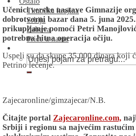
Ostalo
Učenici verske nastave Gimnazije org
Timočka krajina
dobrotvorni bazar dana 5. juna 2025.
Srbija
prikupljanje pomoći Petri Manojlović,
Zabava
potrebna hitna operacija očiju.
Priče u nama
Uspeli su da skupe 35.000 dinara koji ć
Petrino lečenje.
Zajecaronline/gimzajecar/N.B.
Čitajte portal
Zajecaronline.com,
naj
Srbiji i regionu sa najvećim rastućim