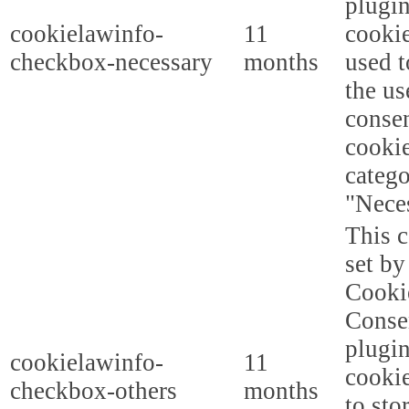
plugi
cookielawinfo-
11
cookie
checkbox-necessary
months
used t
the us
consen
cookie
categ
"Nece
This c
set b
Cooki
Conse
plugi
cookielawinfo-
11
cookie
checkbox-others
months
to sto