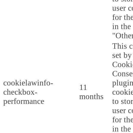
user c
for th
in the
"Other
This c
set b
Cooki
Conse
cookielawinfo-
plugi
11
checkbox-
cookie
months
performance
to sto
user c
for th
in the