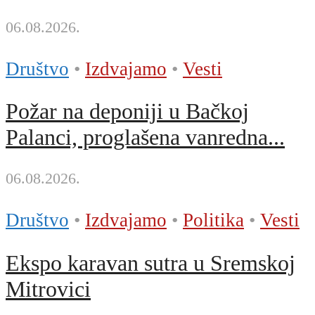
06.08.2026.
Društvo
•
Izdvajamo
•
Vesti
Požar na deponiji u Bačkoj
Palanci, proglašena vanredna...
06.08.2026.
Društvo
•
Izdvajamo
•
Politika
•
Vesti
Ekspo karavan sutra u Sremskoj
Mitrovici