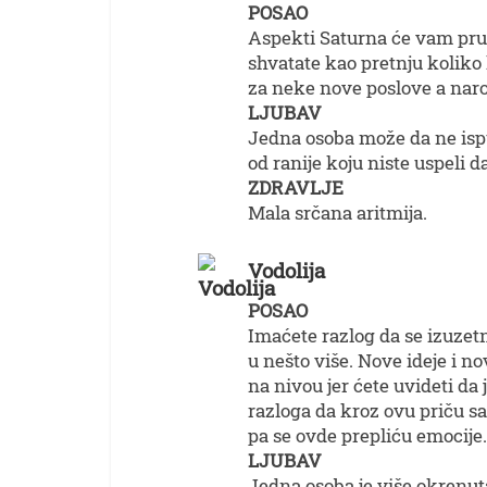
POSAO
Aspekti Saturna će vam pruž
shvatate kao pretnju koliko
za neke nove poslove a naro
LJUBAV
Jedna osoba može da ne isp
od ranije koju niste uspeli d
ZDRAVLJE
Mala srčana aritmija.
Vodolija
POSAO
Imaćete razlog da se izuze
u nešto više. Nove ideje i 
na nivou jer ćete uvideti d
razloga da kroz ovu priču sa
pa se ovde prepliću emocije.
LJUBAV
Jedna osoba je više okrenuta