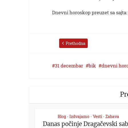
Dnevni horoskop preuzet sa sajta
Prethodna
31 decembar
bik
dnevni hor
Pr
Blog
Izdvajamo
Vesti
Zabava
•
•
•
Danas počinje Dragačevski sa