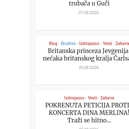
trubača u Guči
07.08.2026.
Blog
Društvo
Izdvajamo
Vesti
Zabav
•
•
•
•
Britanska princeza Jevgenija
nećaka britanskog kralja Čarlsa
05.08.2026.
Izdvajamo
Vesti
Zabava
•
•
POKRENUTA PETICIJA PROT
KONCERTA DINA MERLINA
Traži se hitno...