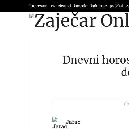
impresum
PR tekstovi
kontakt
kolumne
projekti
Z
Dnevni horo
d
il
Jarac