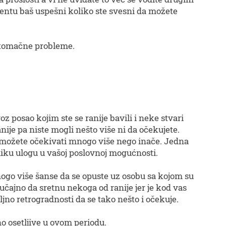
ntu baš uspešni koliko ste svesni da možete
stomačne probleme.
z posao kojim ste se ranije bavili i neke stvari
anije pa niste mogli nešto više ni da očekujete.
 možete očekivati mnogo više nego inače. Jedna
liku ulogu u vašoj poslovnoj mogućnosti.
nogo više šanse da se opuste uz osobu sa kojom su
učajno da sretnu nekoga od ranije jer je kod vas
ljno retrogradnosti da se tako nešto i očekuje.
no osetljive u ovom periodu.