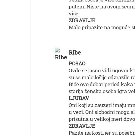
putem. Niste na ovom segme
više.
ZDRAVLJE
Malo pripazite na moguće 
Ribe
POSAO
Ovde se jasno vidi ugovor kro
su se malo lošije odzrazile r
Biće ovo dobar period kaka
starija ženska osoba igra ve
LJUBAV
Oni koji su zauzeti imaju m
u vezi. Oni slobodni mogu sl
prisutna u velikoj meri dovo
ZDRAVLJE
Pazite na kosti jer su poseb