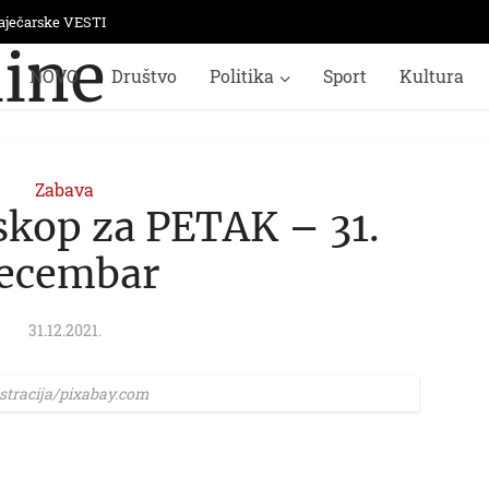
aječarske VESTI
NOVO
Društvo
Politika
Sport
Kultura
Zabava
skop za PETAK – 31.
ecembar
31.12.2021.
ustracija/pixabay.com