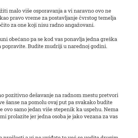
iti malo više osporavanja a vi naravno ovo ne
 kao pravo vreme za postavljanje čvrstog temelja
čito za one koji nisu radno angažovani.
uni obećano pa se kod vas ponavlja jedna greška
a popravite. Budite mudriji u narednoj godini.
tno pozitivno dešavanje na radnom mestu pretvori
nove šanse na pomolu ovaj put pa svakako budite
a je ovo samo jedan više stepenik ka uspehu. Nema
mi prolazite jer jedna osoba je jako vezana za vas
 prošlosti a vi ne uviđate to već se vodite drugim