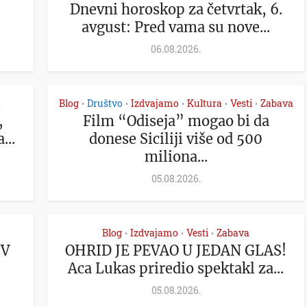
Dnevni horoskop za četvrtak, 6.
avgust: Pred vama su nove...
06.08.2026.
a
Blog
Društvo
Izdvajamo
Kultura
Vesti
Zabava
•
•
•
•
•
,
Film “Odiseja” mogao bi da
...
donese Siciliji više od 500
miliona...
05.08.2026.
Blog
Izdvajamo
Vesti
Zabava
•
•
•
IV
OHRID JE PEVAO U JEDAN GLAS!
!
Aca Lukas priredio spektakl za...
05.08.2026.