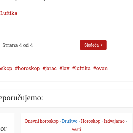
:
Luftika
Strana 4 od 4
Sledeća
oskop
horoskop
jarac
lav
luftika
ovan
eporučujemo:
Dnevni horoskop
Društvo
Horoskop
Izdvajamo
•
•
•
•
bor
Vesti