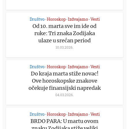
Društvo
Horoskop
Izdvajamo
Vesti
•
•
•
Od 10. marta sve im ide od
ruke: Tri znaka Zodijaka
ulaze u srećan period
10.03.2026.
Društvo
Horoskop
Izdvajamo
Vesti
•
•
•
Do kraja marta stiže novac!
Ove horoskopske znakove
očekuje finansijski napredak
04.03.2026.
Društvo
Horoskop
Izdvajamo
Vesti
•
•
•
BRDO PARA: U martu ovom
znaku Zodijaka stiže veliki