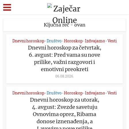
Ključna reč - ovan
Dnevni horoskop
Društvo
Horoskop
Izdvajamo
Vesti
•
•
•
•
Dnevni horoskop za četvrtak,
6. avgust: Pred vama su nove
prilike, važni razgovori i
emotivni preokreti
06.08.2026.
Dnevni horoskop
Društvo
Horoskop
Izdvajamo
Vesti
•
•
•
•
Dnevni horoskop za utorak,
4. avgust: Zvezde savetuju
Ovnovima oprez, Ribama
donose iznenađenja, a
Lavovima nove prilike