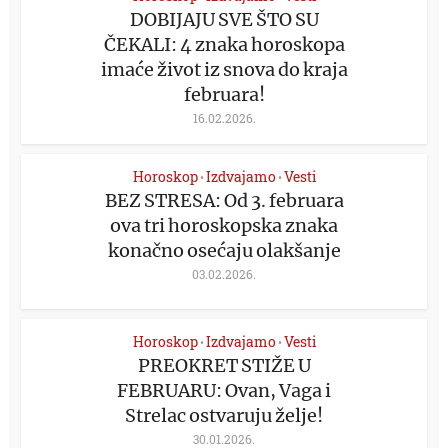
DOBIJAJU SVE ŠTO SU
ČEKALI: 4 znaka horoskopa
imaće život iz snova do kraja
februara!
16.02.2026.
Horoskop
Izdvajamo
Vesti
•
•
BEZ STRESA: Od 3. februara
ova tri horoskopska znaka
konačno osećaju olakšanje
03.02.2026.
Horoskop
Izdvajamo
Vesti
•
•
PREOKRET STIŽE U
FEBRUARU: Ovan, Vaga i
Strelac ostvaruju želje!
30.01.2026.