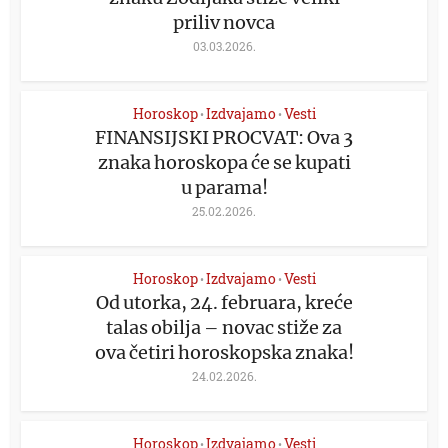
priliv novca
03.03.2026.
Horoskop
Izdvajamo
Vesti
•
•
FINANSIJSKI PROCVAT: Ova 3
znaka horoskopa će se kupati
u parama!
25.02.2026.
Horoskop
Izdvajamo
Vesti
•
•
Od utorka, 24. februara, kreće
talas obilja – novac stiže za
ova četiri horoskopska znaka!
24.02.2026.
Horoskop
Izdvajamo
Vesti
•
•