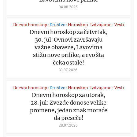
04.08.2026.
Dnevni horoskop
Društvo
Horoskop
Izdvajamo
Vesti
•
•
•
•
Dnevni horoskop za četvrtak,
30. jul: Ovnovi završavaju
važne obaveze, Lavovima
stižu nove prilike, a evo šta
čeka ostale!
30.07.2026.
Dnevni horoskop
Društvo
Horoskop
Izdvajamo
Vesti
•
•
•
•
Dnevni horoskop za utorak,
28. jul: Zvezde donose velike
promene, jedan znak moraće
da preseče!
28.07.2026.