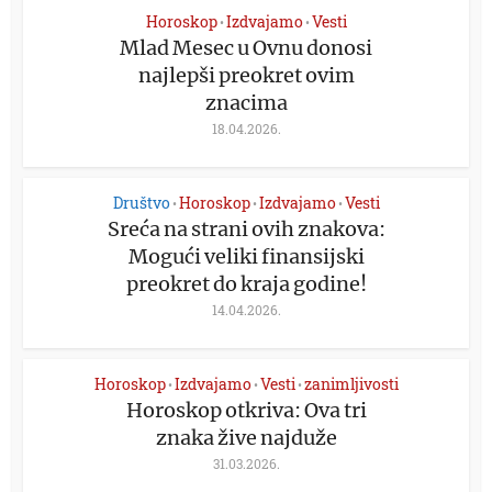
Horoskop
Izdvajamo
Vesti
•
•
Mlad Mesec u Ovnu donosi
najlepši preokret ovim
znacima
18.04.2026.
Društvo
Horoskop
Izdvajamo
Vesti
•
•
•
Sreća na strani ovih znakova:
Mogući veliki finansijski
preokret do kraja godine!
14.04.2026.
Horoskop
Izdvajamo
Vesti
zanimljivosti
•
•
•
Horoskop otkriva: Ova tri
znaka žive najduže
31.03.2026.