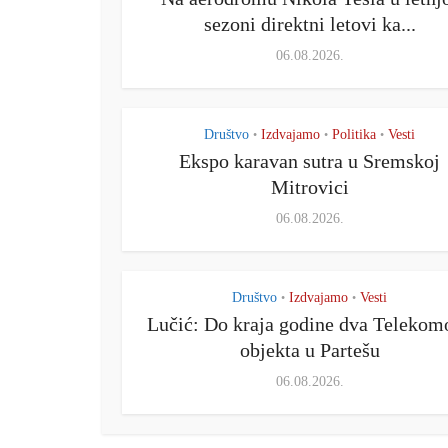
sezoni direktni letovi ka...
06.08.2026.
Društvo
Izdvajamo
Politika
Vesti
•
•
•
Ekspo karavan sutra u Sremskoj
Mitrovici
06.08.2026.
Društvo
Izdvajamo
Vesti
•
•
Lučić: Do kraja godine dva Telekom
objekta u Partešu
06.08.2026.