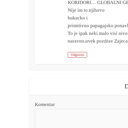
KORIDORI… GLOBALNI GE
Nije im to njihovo
bukacko i
primitivno papagajsko ponavl
To je ipak neki malo visi nivo
naravno,uvek pozdrav Zajec
Odgovori
D
Komentar