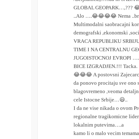
GLOBAL GEOPARK…,??? 
..Alo ….😂😂😂😂 Nema .
Multimodalni saobracajni ko
demografski ,ekonomski ,so
VRACA REPUBLIKU SRBIJ
TIME I NA CENTRALNU GE
JUGOISTOCNOJ EVROPI ….
BICE IZGRADJEN.!!! Tacka.
😂😂😂 A postovsni Zajecarci
da ponovo procitaju sve ono 
blagovremeno ,veoma detalj
cele Istocne Srbije…😃..
I da ne vise nikada o ovom Pro
regionalne tragikomicne lide
lokalnim putevima….a
kamo li o malo vecim tem