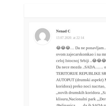
Nenad C
13.07.2020. at 22:14
😂😂😂… Da ne ponavljam….
ovom zajecarskomkao i na mno
celoj Istocnoj Srbiji ..😂😂
Da nece mozda ..SADA…… 
TERITORIJE REPUBLIKE SRB
AUTOPUT (drumski aspekt) M
koridora) preko noci nacrtao,
,,novih drumskih koridora
klisuru,Nacionalni park ,,,De
/Beljnanica,,…..da ih SAD