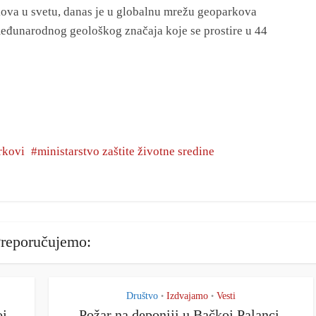
kova u svetu, danas je u globalnu mrežu geoparkova
eđunarodnog geološkog značaja koje se prostire u 44
rkovi
ministarstvo zaštite životne sredine
reporučujemo:
Društvo
Izdvajamo
Vesti
•
•
oj
Požar na deponiji u Bačkoj Palanci,