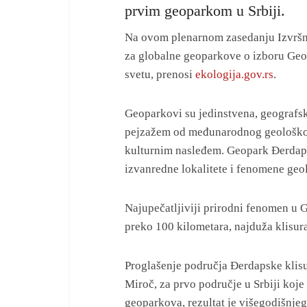
prvim geoparkom u Srbiji.
Na ovom plenarnom zasedanju Izvršn
za globalne geoparkove o izboru Ge
svetu, prenosi
ekologija.gov.rs
.
Geoparkovi su jedinstvena, geografski
pejzažem od međunarodnog geološkog 
kulturnim nasleđem. Geopark Đerdap 
izvanredne lokalitete i fenomene geo
Najupečatljiviji prirodni fenomen u 
preko 100 kilometara, najduža klisur
Proglašenje područja Đerdapske klisu
Miroč, za prvo područje u Srbiji ko
geoparkova, rezultat je višegodišnjeg