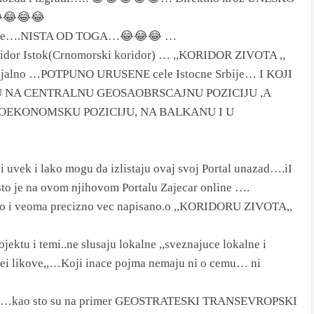
😂😂😂
.bre….NISTA OD TOGA…😂😂😂 …
ridor Istok(Crnomorski koridor) … ,,KORIDOR ZIVOTA ,,
cijalno …POTPUNO URUSENE cele Istocne Srbije… I KOJI
U NA CENTRALNU GEOSAOBRSCAJNU POZICIJU ,A
OEKONOMSKU POZICIJU, NA BALKANU I U
 uvek i lako mogu da izlistaju ovaj svoj Portal unazad….iI
sto je na ovom njihovom Portalu Zajecar online ….
no i veoma precizno vec napisano.o ,,KORIDORU ZIVOTA,,
jektu i temi..ne slusaju lokalne ,,sveznajuce lokalne i
rei likove,,…Koji inace pojma nemaju ni o cemu… ni
ama…kao sto su na primer GEOSTRATESKI TRANSEVROPSKI