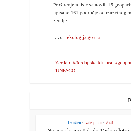
Proširenjem liste sa novih 15 geopar
upisano 161 područje od izuzetnog m
zemlje.
Izvor:
ekologija.gov.rs
đerdap
đerdapska klisura
geopa
UNESCO
P
Društvo
Izdvajamo
Vesti
•
•
Na aerodromu Nikola Tesla u letnj