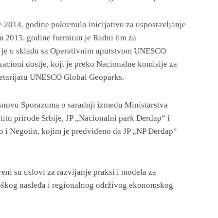
je 2014. godine pokrenulo inicijativu za uspostavljanje
m 2015. godine formiran je Radni tim za
i je u skladu sa Operativnim uputstvom UNESCO
cioni dosije, koji je preko Nacionalne komisije za
etarijatu UNESCO Global Geoparks.
snovu Sporazuma o saradnji između Ministarstva
titu prirode Srbije, JP „Nacionalni park Đerdap“ i
 i Negotin, kojim je predviđeno da JP „NP Đerdap“
ni su uslovi za razvijanje praksi i modela za
loškog nasleđa i regionalnog održivog ekonomskog