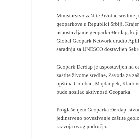
Ministarstvo zaštite životne sredine 
geoparkova u Republici Srbiji. Kraje
uspostavljanje geoparka Đerdap, koj
Global Geopark Network uradio Aplika
saradnju sa UNESCO dostavljen Sekr
Geopark Đerdap je uspostavljen na o
zaštite životne sredine, Zavoda za zaš
opština Golubac, Majdanpek, Kladovo
bude nosilac aktivnosti Geoparka.
Proglašenjem Geoparka Đerdap, stvore
jedinstveno povezivanje zaštite geo
razvoja ovog područja.