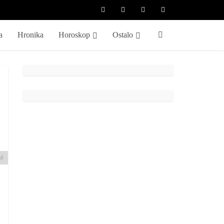
a
Hronika
Horoskop
Ostalo
s