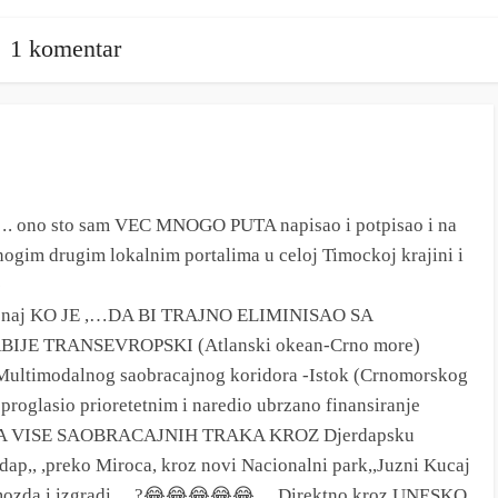
1 komentar
 ono sto sam VEC MNOGO PUTA napisao i potpisao i na
gim drugim lokalnim portalima u celoj Timockoj krajini i

onaj KO JE ,…DA BI TRAJNO ELIMINISAO SA
IJE TRANSEVROPSKI (Atlanski okean-Crno more)
ultimodalnog saobracajnog koridora -Istok (Crnomorskog
 proglasio prioretetnim i naredio ubrzano finansiranje
 ,,SA VISE SAOBRACAJNIH TRAKA KROZ Djerdapsku
rdap,, ,preko Miroca, kroz novi Nacionalni park,,Juzni Kucaj
A mozda i izgradi….?😂😂😂😂😂… Direktno kroz UNESKO