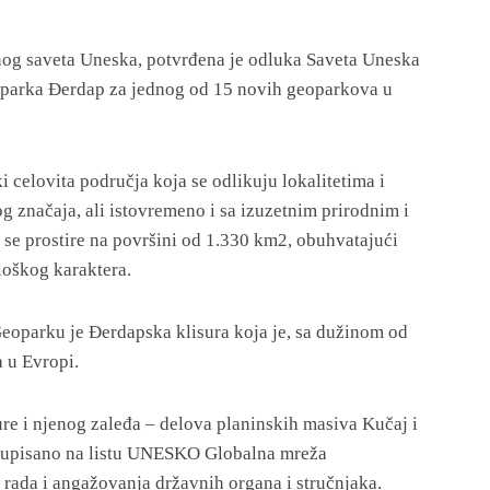
og saveta Uneska, potvrđena je odluka Saveta Uneska
oparka Đerdap za jednog od 15 novih geoparkova u
 celovita područja koja se odlikuju lokalitetima i
značaja, ali istovremeno i sa izuzetnim prirodnim i
se prostire na površini od 1.330 km2, obuhvatajući
loškog karaktera.
Geoparku je Đerdapska klisura koja je, sa dužinom od
a u Evropi.
re i njenog zaleđa – delova planinskih masiva Kučaj i
je upisano na listu UNESKO Globalna mreža
 rada i angažovanja državnih organa i stručnjaka.