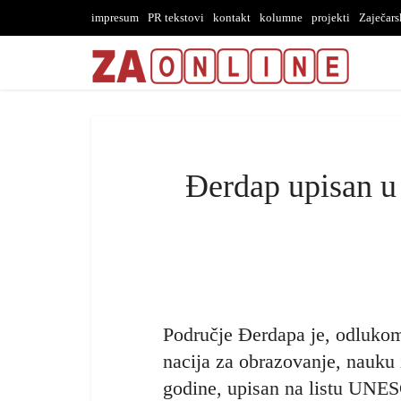
impresum
PR tekstovi
kontakt
kolumne
projekti
Zaječar
Đerdap upisan u 
Područje Đerdapa je, odlukom
nacija za obrazovanje, nauku
godine, upisan na listu U