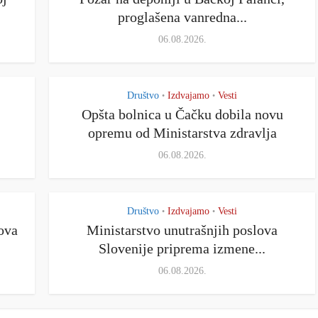
proglašena vanredna...
06.08.2026.
Društvo
Izdvajamo
Vesti
•
•
Opšta bolnica u Čačku dobila novu
opremu od Ministarstva zdravlja
06.08.2026.
Društvo
Izdvajamo
Vesti
•
•
ova
Ministarstvo unutrašnjih poslova
Slovenije priprema izmene...
06.08.2026.