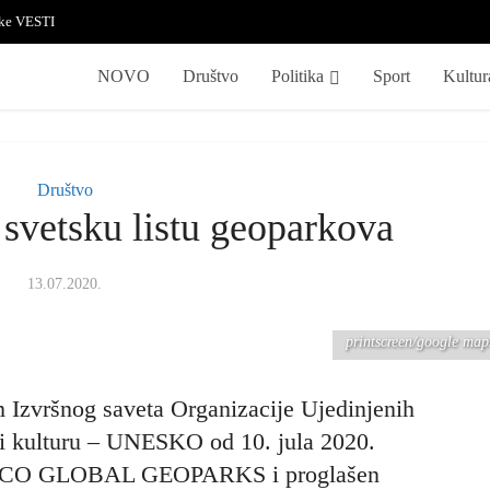
ske VESTI
NOVO
Društvo
Politika
Sport
Kultur
Društvo
svetsku listu geoparkova
13.07.2020.
printscreen/google map
 Izvršnog saveta Organizacije Ujedinjenih
 i kulturu – UNESKO od 10. jula 2020.
NESCO GLOBAL GEOPARKS i proglašen