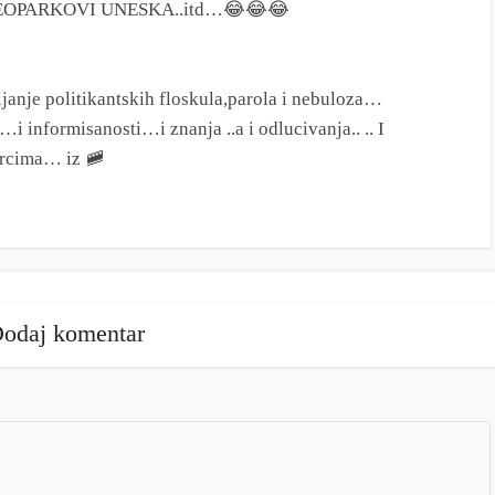
OPARKOVI UNESKA..itd…😂😂😂
janje politikantskih floskula,parola i nebuloza…
…i informisanosti…i znanja ..a i odlucivanja.. .. I
arcima… iz 🚞
odaj komentar