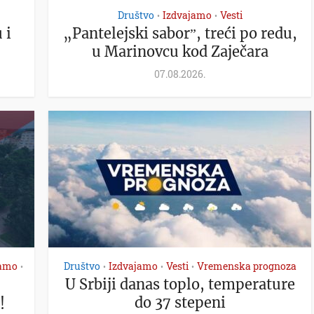
Društvo
Izdvajamo
Vesti
•
•
 i
„Pantelejski saborˮ, treći po redu,
u Marinovcu kod Zaječara
07.08.2026.
jamo
Društvo
Izdvajamo
Vesti
Vremenska prognoza
•
•
•
•
U Srbiji danas toplo, temperature
do 37 stepeni
!