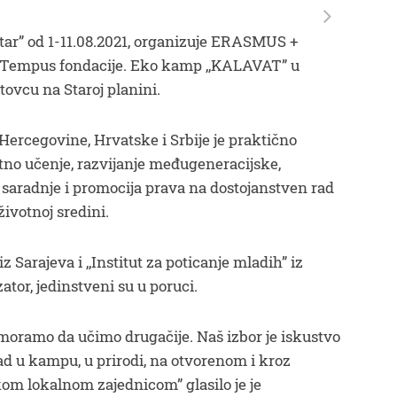
ntar” od 1-11.08.2021, organizuje ERASMUS +
Tempus fondacije. Eko kamp ,,KALAVAT” u
tovcu na Staroj planini.
Hercegovine, Hrvatske i Srbije je praktično
tno učenje, razvijanje međugeneracijske,
saradnje i promocija prava na dostojanstven rad
životnoj sredini.
 Sarajeva i ,,Institut za poticanje mladih” iz
zator, jedinstveni su u poruci.
moramo da učimo drugačije. Naš izbor je iskustvo
ad u kampu, u prirodi, na otvorenom i kroz
om lokalnom zajednicom” glasilo je je