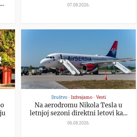
..
07.08.2026.
Društvo
Izdvajamo
Vesti
•
•
io
Na aerodromu Nikola Tesla u
ju
letnjoj sezoni direktni letovi ka...
06.08.2026.