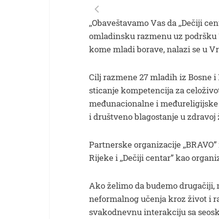
,,Obaveštavamo Vas da ,,Dečiji ce
omladinsku razmenu uz podršku 
kome mladi borave, nalazi se u Vr
Cilj razmene 27 mladih iz Bosne i 
sticanje kompetencija za celoživo
međunacionalne i međureligijske 
i društveno blagostanje u zdravoj 
Partnerske organizacije ,,BRAVO” iz
Rijeke i ,,Dečiji centar” kao organi
Ako želimo da budemo drugačiji, 
neformalnog učenja kroz život i r
svakodnevnu interakciju sa seosk