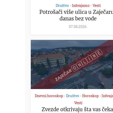
Društvo
Izdvajamo
Vesti
•
•
Potrošači više ulica u Zaječaru
danas bez vode
07.08.2026.
Dnevni horoskop
Društvo
Horoskop
Izdva
•
•
•
Vesti
Zvezde otkrivaju šta vas čeka