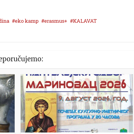
dina
eko kamp
erasmus+
KALAVAT
eporučujemo: