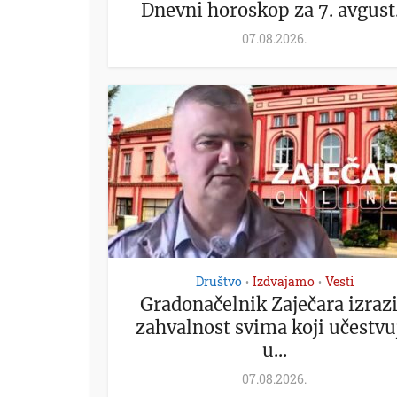
Dnevni horoskop za 7. avgust.
07.08.2026.
Društvo
Izdvajamo
Vesti
•
•
Gradonačelnik Zaječara izraz
zahvalnost svima koji učestvu
u...
07.08.2026.