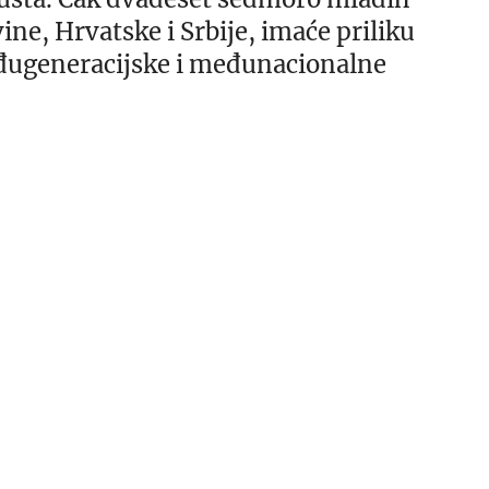
vine, Hrvatske i Srbije, imaće priliku
eđugeneracijske i međunacionalne