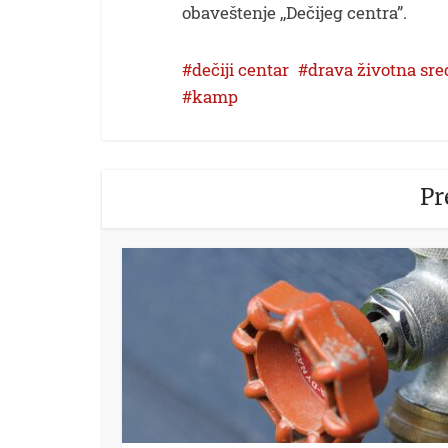
obaveštenje ,,Dečijeg centra”.
dečiji centar
drava životna sre
kamp
Pr