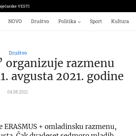
aječarske VESTI
NOVO
Društvo
Politika
Sport
Kultura
Društvo
r” organizuje razmenu
11. avgusta 2021. godine
04.08.2021.
juje ERASMUS + omladinsku razmenu,
vgusta. Čak dvadeset sedmoro mladih