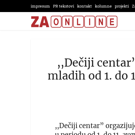
impresum
PR tekstovi
kontakt
kolumne
projekti
Z
,,Dečiji centa
mladih od 1. do 
,,Dečiji centar” orgazi
u periodu od 1. do 11. a