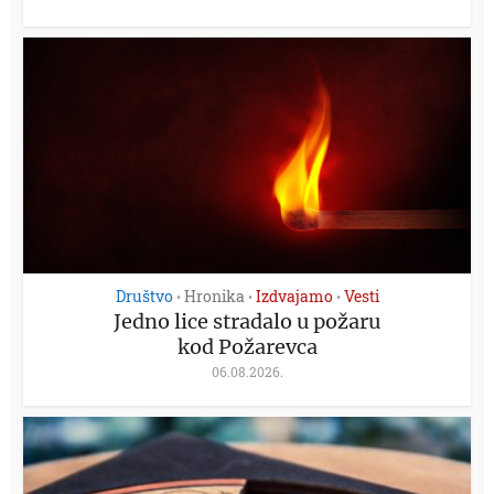
Društvo
Hronika
Izdvajamo
Vesti
•
•
•
Jedno lice stradalo u požaru
kod Požarevca
06.08.2026.