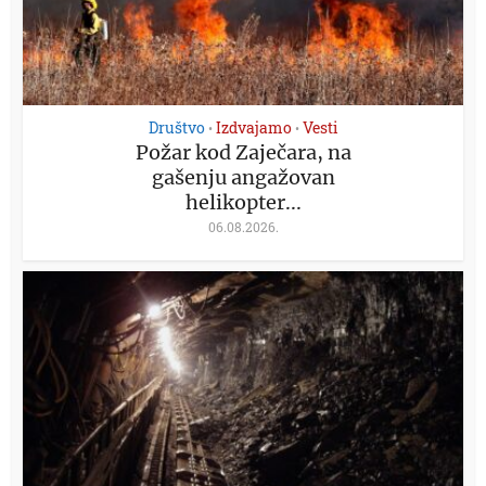
Društvo
Izdvajamo
Vesti
•
•
Požar kod Zaječara, na
gašenju angažovan
helikopter...
06.08.2026.