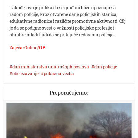
Takođe, ovo je prilika da se građani bliže upoznaju sa
radom policije, kroz otvorene dane policijskih stanica,
edukativne radionice i različite promotivne aktivnosti. Cilj
je da se podigne svest o važnosti policijske profesije i
ohrabre mladi ljudi da se priključe redovima policije.
ZaječarOnline/O.B.
dan ministarstva unutrašnjih poslova
dan policije
obeležavanje
pokazna vežba
Preporučujemo: