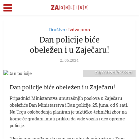
Društvo
Izdvajamo
•
Dan policije biće
obeležen i u Zaječaru!
21.06.2024.
foto:
zajecaronline.com
Dan policije biće obeležen i u Zaječaru!
Pripadnici Ministarstva unutrašnjih poslova u Zaječaru
obeležiće Dan Ministarstva i Dan policije, 25. juna, od 9 sati.
Na Trgu oslobođenja planiran je taktičko-tehnički zbor na
kome će građani imati priliku da vide vozila i deo opreme
policije.
“Pozivamo građane da nam se u utorak pridruže na Trgu