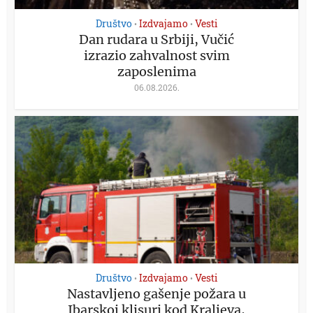
Društvo
Izdvajamo
Vesti
•
•
Dan rudara u Srbiji, Vučić
izrazio zahvalnost svim
zaposlenima
06.08.2026.
Društvo
Izdvajamo
Vesti
•
•
Nastavljeno gašenje požara u
Ibarskoj klisuri kod Kraljeva,