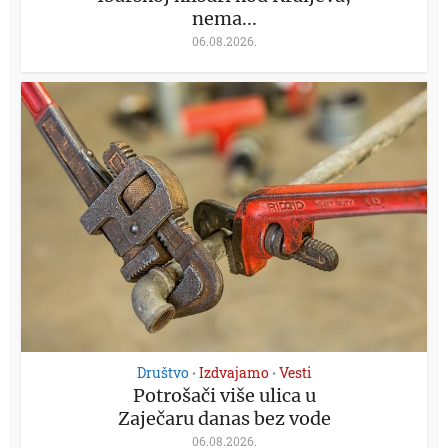
nema...
06.08.2026.
Društvo
Izdvajamo
Vesti
•
•
Potrošači više ulica u
Zaječaru danas bez vode
06.08.2026.