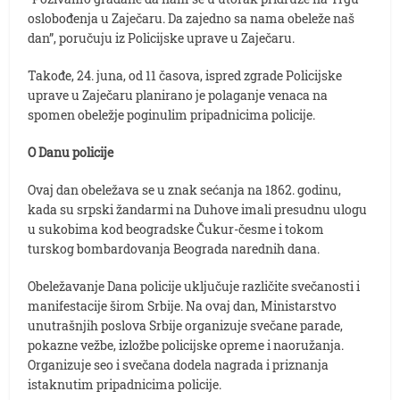
oslobođenja u Zaječaru. Da zajedno sa nama obeleže naš
dan”, poručuju iz Policijske uprave u Zaječaru.
Takođe, 24. juna, od 11 časova, ispred zgrade Policijske
uprave u Zaječaru planirano je polaganje venaca na
spomen obeležje poginulim pripadnicima policije.
O Danu policije
Ovaj dan obeležava se u znak sećanja na 1862. godinu,
kada su srpski žandarmi na Duhove imali presudnu ulogu
u sukobima kod beogradske Čukur-česme i tokom
turskog bombardovanja Beograda narednih dana.
Obeležavanje Dana policije uključuje različite svečanosti i
manifestacije širom Srbije. Na ovaj dan, Ministarstvo
unutrašnjih poslova Srbije organizuje svečane parade,
pokazne vežbe, izložbe policijske opreme i naoružanja.
Organizuje seo i svečana dodela nagrada i priznanja
istaknutim pripadnicima policije.