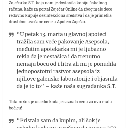
Zaječarka S.T. koja nam je dostavila kopiju fiskalnog
računa, kaže za portal Zaječar Online da zbog male dece
redovno kupuje dezinfekciona sredstva i da je primetila
drastično uvećane cene u Apoteci Zaječar.
“U petak 13. marta u glavnoj apoteci
tražila sam veće pakovanje Asepsola,
međutim apotekarka mi je ljubazno
rekla da je nestašica i da trenutno
nemaju bocu od 1 litra ali mi je ponudila
jednopostotni rastvor asepsola iz
njihove galenske laboratorije i objasnila
da je to to” – kaže naša sugrađanka S.T.
Totalni šok je usledio kada je saznala cenu za ovu malu
bočicu!
“Pristala sam da kupim, ali šok je
usledio kada mi je rečeno da je cena 250