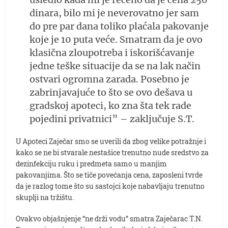
dinara, bilo mi je neverovatno jer sam
do pre par dana toliko plaćala pakovanje
koje je 10 puta veće. Smatram da je ovo
klasična zloupotreba i iskorišćavanje
jedne teške situacije da se na lak način
ostvari ogromna zarada. Posebno je
zabrinjavajuće to što se ovo dešava u
gradskoj apoteci, ko zna šta tek rade
pojedini privatnici” – zaključuje S.T.
U Apoteci Zaječar smo se uverili da zbog velike potražnje i
kako se ne bi stvarale nestašice trenutno nude sredstvo za
dezinfekciju ruku i predmeta samo u manjim
pakovanjima. Što se tiče povećanja cena, zaposleni tvrde
da je razlog tome što su sastojci koje nabavljaju trenutno
skuplji na tržištu.
Ovakvo objašnjenje “ne drži vodu” smatra Zaječarac T.N.