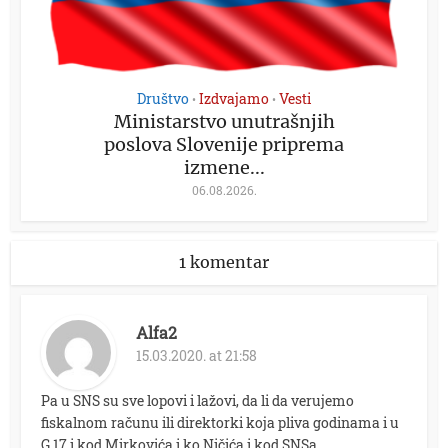
Društvo
Izdvajamo
Vesti
•
•
Ministarstvo unutrašnjih
poslova Slovenije priprema
izmene...
06.08.2026.
1 komentar
Alfa2
15.03.2020. at 21:58
Pa u SNS su sve lopovi i lažovi, da li da verujemo
fiskalnom računu ili direktorki koja pliva godinama i u
G 17 i kod Mirkovića i ko Ničića i kod SNSa.