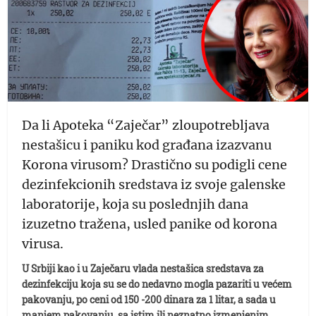
Da li Apoteka “Zaječar” zloupotrebljava
nestašicu i paniku kod građana izazvanu
Korona virusom? Drastično su podigli cene
dezinfekcionih sredstava iz svoje galenske
laboratorije, koja su poslednjih dana
izuzetno tražena, usled panike od korona
virusa.
U Srbiji kao i u Zaječaru vlada nestašica sredstava za
dezinfekciju koja su se do nedavno mogla pazariti u većem
pakovanju, po ceni od 150 -200 dinara za 1 litar, a sada u
manjem pakovanju, sa istim ili neznatno izmenjenim