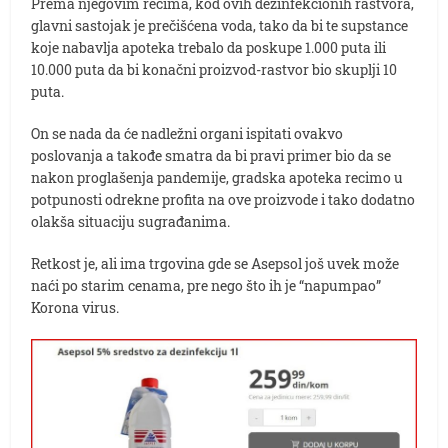
Prema njegovim rečima, kod ovih dezinfekcionih rastvora,
glavni sastojak je prečišćena voda, tako da bi te supstance
koje nabavlja apoteka trebalo da poskupe 1.000 puta ili
10.000 puta da bi konačni proizvod-rastvor bio skuplji 10
puta.
On se nada da će nadležni organi ispitati ovakvo
poslovanja a takođe smatra da bi pravi primer bio da se
nakon proglašenja pandemije, gradska apoteka recimo u
potpunosti odrekne profita na ove proizvode i tako dodatno
olakša situaciju sugrađanima.
Retkost je, ali ima trgovina gde se Asepsol još uvek može
naći po starim cenama, pre nego što ih je “napumpao”
Korona virus.