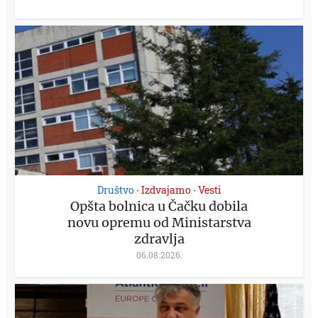
Društvo
Izdvajamo
Vesti
•
•
Opšta bolnica u Čačku dobila
novu opremu od Ministarstva
zdravlja
06.08.2026.