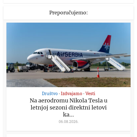
Preporučujemo:
Društvo
Izdvajamo
Vesti
•
•
Na aerodromu Nikola Tesla u
letnjoj sezoni direktni letovi
ka...
06.08.2026.