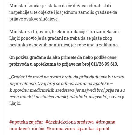
Ministar Lončar je istakao da će država odmah slati
inspekcije u te objekte i još jednom zamolio građane da
prijave ovakve slučajeve.
Ministar za trgovinu, telekomunikacije i turizam Rasim
Ljajić ponovio je da građani ne treba da se plaše zbog
nestanka osnovnih namirnica, jer robe ima u zalihama.
On poziva građane da ako primete da neko podiže cene
proizvoda u apotekama to prijave na broj 011/26 99 610.
„Građani će moći na ovom broju da prijavljuju svaku vrstu
nepravilnosti. Ovaj broj se odnosi samo na apoteke –
kupovinu medicinskih sredstava jer najveći broj prijava su
cena maski i nestašica maski, alkohola, asepsola
“, naveo je
Ljajić.
apoteka zaječar
dezinfekciona sredstva
dragana
branković minčić
korona virus
panika
profit