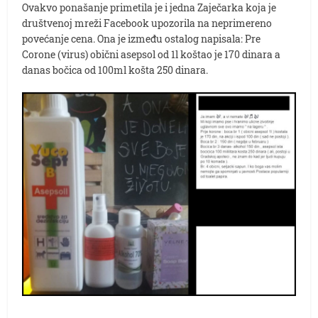
Ovakvo ponašanje primetila je i jedna Zaječarka koja je
društvenoj mreži Facebook upozorila na neprimereno
povećanje cena. Ona je između ostalog napisala: Pre
Corone (virus) obični asepsol od 1l koštao je 170 dinara a
danas bočica od 100ml košta 250 dinara.