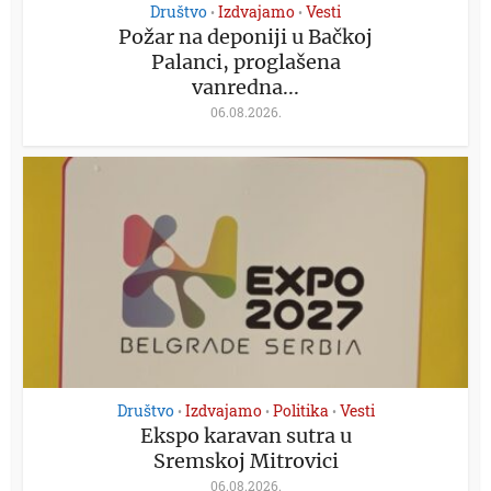
Društvo
Izdvajamo
Vesti
•
•
Požar na deponiji u Bačkoj
Palanci, proglašena
vanredna...
06.08.2026.
Društvo
Izdvajamo
Politika
Vesti
•
•
•
Ekspo karavan sutra u
Sremskoj Mitrovici
06.08.2026.