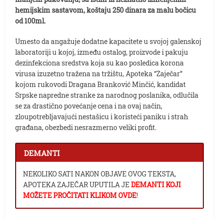
hemijskim sastavom, koštaju 250 dinara za malu bočicu
od 100ml.
Umesto da angažuje dodatne kapacitete u svojoj galenskoj
laboratoriji u kojoj, između ostalog, proizvode i pakuju
dezinfekciona sredstva koja su kao posledica korona
virusa izuzetno tražena na tržištu, Apoteka “Zaječar”
kojom rukovodi Dragana Branković Minčić, kandidat
Srpske napredne stranke za narodnog poslanika, odlučila
se za drastično povećanje cena i na ovaj način,
zloupotrebljavajući nestašicu i koristeći paniku i strah
građana, obezbedi nesrazmerno veliki profit.
DEMANTI
NEKOLIKO SATI NAKON OBJAVE OVOG TEKSTA,
APOTEKA ZAJEČAR UPUTILA JE
DEMANTI KOJI
MOŽETE PROČITATI KLIKOM OVDE
!