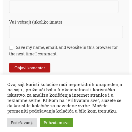
Vaš vebsajt (ukoliko imate)
Save my name, email, and website in this browser for
the next time I comment.
Ovaj sajt koristi kolačiće radi neprekidnih unapređenja
na sajtu, pružajući bolju funkcionalnost i korisničko
iskustvo, za analizu korišćenja internet stranice i u
reklamne svrhe. Klikom na "Prihvatam sve", slažete se
da koristite kolačiće za navedene svrhe. Možete
promeniti podešavanja kolačića u bilo kom trenutku.
Sva prava zadržana © 2026.
Zaječar Online
impresum
PR tekstovi
kontakt
kolumne
projekti
Podešavanja
Prihvatam sve
Zaječarske VESTI