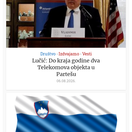
Društvo
Izdvajamo
Vesti
•
•
Lučić: Do kraja godine dva
Telekomova objekta u
Partešu
06.08.2026.