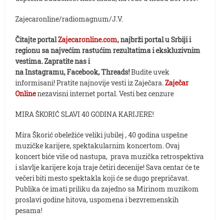
Zajecaronline/radiomagnum/J.V.
Čitajte portal
Zajecaronline.com,
najbrži portal u Srbiji i
regionu sa najvećim rastućim rezultatima i ekskluzivnim
vestima. Zapratite nas i
na Instagramu, Facebook, Threads!
Budite uvek
informisani! Pratite najnovije vesti iz Zaječara.
Zaječar
Online
nezavisni internet portal. Vesti bez cenzure
MIRA ŠKORIĆ SLAVI 40 GODINA KARIJERE!
Mira Škorić obeležiće veliki jubilej , 40 godina uspešne
muzičke karijere, spektakularnim koncertom. Ovaj
koncert biće više od nastupa, prava muzička retrospektiva
i slavlje karijere koja traje četiri decenije! Sava centar će te
večeri biti mesto spektakla koji će se dugo prepričavat.
Publika će imati priliku da zajedno sa Mirinom muzikom
proslavi godine hitova, uspomena i bezvremenskih
pesama!