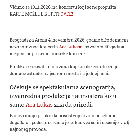
Vidimo se 19.11.2026. na koncertu koji se ne propušta!
KARTE MOŽETE KUPITI
OVDE!
Beogradska Arena 4. novembra 2026. godine biće domaćin
nezaboravnog koncerta
Ace Lukasa
, povodom 40 godina
njegove impresivne muzičke karijere.
Publika će uživati u hitovima koji su obeležili decenije
domaće estrade, na jednom mestu i u jednoj noći.
Očekuje se spektakularna scenografija,
izvanredna produkcija i atmosfera koju
samo
Aca Lukas
zna da priredi.
Fanovi imaju priliku da prisustvuju ovom posebnom
događaju i podsete se zašto je Lukas već četiri decenije kralj
najboljeg provoda.