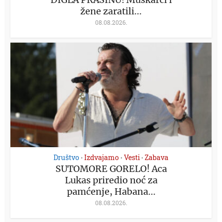
žene zaratili...
08.08.2026.
Društvo
Izdvajamo
Vesti
Zabava
•
•
•
SUTOMORE GORELO! Aca
Lukas priredio noć za
pamćenje, Habana...
08.08.2026.