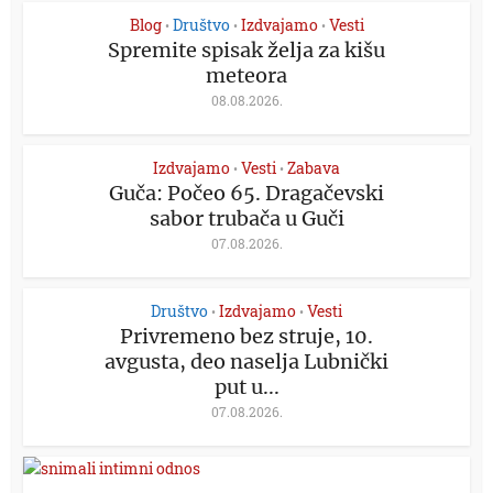
Blog
Društvo
Izdvajamo
Vesti
•
•
•
Spremite spisak želja za kišu
meteora
08.08.2026.
Izdvajamo
Vesti
Zabava
•
•
Guča: Počeo 65. Dragačevski
sabor trubača u Guči
07.08.2026.
Društvo
Izdvajamo
Vesti
•
•
Privremeno bez struje, 10.
avgusta, deo naselja Lubnički
put u...
07.08.2026.