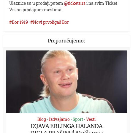
Ulaznice su u prodaji putem
@tickets.rs
i na svim Ticket
Vision prodajnim mestima.
Bor 1919
Novi prvoligaš Bor
Preporučujemo:
Blog
Izdvajamo
Sport
Vesti
•
•
•
IZJAVA ERLINGA HALANDA
DIGLA PRAŠINU! Muškarci i