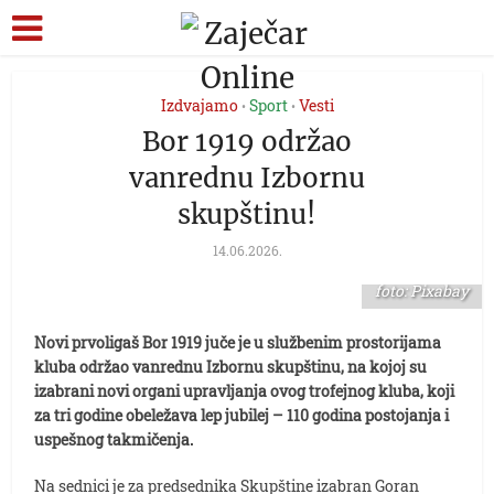
Izdvajamo
Sport
Vesti
•
•
Bor 1919 održao
vanrednu Izbornu
skupštinu!
14.06.2026.
foto: Pixabay
Novi prvoligaš Bor 1919 juče je u službenim prostorijama
kluba održao vanrednu Izbornu skupštinu, na kojoj su
izabrani novi organi upravljanja ovog trofejnog kluba, koji
za tri godine obeležava lep jubilej – 110 godina postojanja i
uspešnog takmičenja.
Na sednici je za predsednika Skupštine izabran Goran