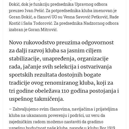
Đokić, dok je funkciju predsednika Upravnog odbora
preuzeo Ivan Pešić. Za potpredsednika kluba imenovan je
Goran Đokić, a članovi UO su Vesna Savović Petković, Rade
Kostić i Saša Todorović. Za predsednika Nadzornog odbora
izabran je Goran Mitrović.
Novo rukovodstvo preuzima odgovornost
za dalji razvoj kluba sa jasnim ciljem
stabilizacije, unapređenja, organizacije
rada, jačanje svih selekcija i ostvarivanja
sportskih rezultata dostojnih bogate
tradicije ovog renomiranog kluba, koji za
tri godine obeležava 110 godina postojanja i
uspešnog takmičenja.
– Zahvaljujemo svim članovima, navijačima i prijateljima
kluba na ukazanom poverenju i podršci, uz veru da
zajedničkim radom možemo nastaviti da gradimo
uspešnu budućnost naše kluba, navode u klubu Bor 1919.