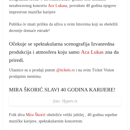
nezaboravnog koncerta
Ace Lukasa
, povodom 40 godina njegove
impresivne muzičke karijere.
Publika će imati priliku da uživa u svim hitovima koji su obeležili
decenije domaće estrade!
Očekuje se spektakularna scenografija Izvanredna
produkcija i atmosfera koju samo
Aca Lukas
zna da
priredi.
Ulaznice su u prodaji putem
@tickets.rs
i na svim Ticket Vision
prodajnim mestima.
MIRA ŠKORIĆ SLAVI 40 GODINA KARIJERE!
foto: Hypetv.rs
Folk diva
Mira Škorić
obeležiće veliki jubilej , 40 godina uspešne
muzičke karijere, spektakularnim koncertom.