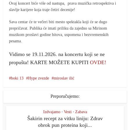
Ovaj koncert biće više od nastupa, prava muzička retrospektiva i
slavlje karijere koja traje četiri decenije!
Sava centar će te večeri biti mesto spektakla koji će se dugo
prepričavat. Publika će imati priliku da zajedno sa Mirinom
muzikom proslavi godine hitova, uspomena i bezvremenskih
pesama.
Vidimo se 19.11.2026. na koncertu koji se ne
propušta! KARTE MOŽETE KUPITI
OVDE!
boki 13
Hype zvezde
miroslav ilić
Preporučujemo:
Izdvajamo
Vesti
Zabava
•
•
Šakirin recept za vitku liniju: Zdrav
obrok pun proteina koji...