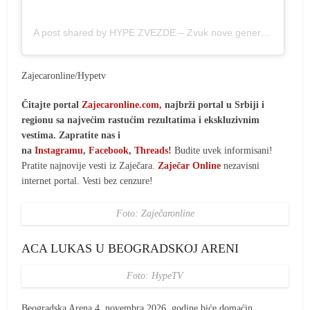
A post shared by HYPE ZVEZDE – Zvuk nove generacije (@hypezvezde)
Zajecaronline/Hypetv
Čitajte portal
Zajecaronline.com,
najbrži portal u Srbiji i
regionu sa najvećim rastućim rezultatima i ekskluzivnim
vestima. Zapratite nas i
na
Instagramu
,
Facebook
,
Threads
!
Budite uvek informisani!
Pratite najnovije vesti iz Zaječara.
Zaječar Online
nezavisni
internet portal. Vesti bez cenzure!
Foto: Zaječaronline
ACA LUKAS U BEOGRADSKOJ ARENI
Foto: HypeTV
Beogradska Arena 4. novembra 2026. godine biće domaćin