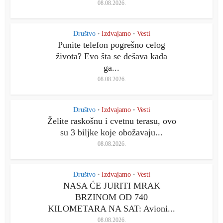
08.08.2026.
Društvo
Izdvajamo
Vesti
•
•
Punite telefon pogrešno celog
života? Evo šta se dešava kada
ga...
08.08.2026.
Društvo
Izdvajamo
Vesti
•
•
Želite raskošnu i cvetnu terasu, ovo
su 3 biljke koje obožavaju...
08.08.2026.
Društvo
Izdvajamo
Vesti
•
•
NASA ĆE JURITI MRAK
BRZINOM OD 740
KILOMETARA NA SAT: Avioni...
08.08.2026.