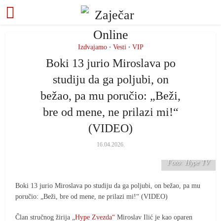
Izdvajamo
Vesti
VIP
•
•
Boki 13 jurio Miroslava po
studiju da ga poljubi, on
bežao, pa mu poručio: „Beži,
bre od mene, ne prilazi mi!“
(VIDEO)
16.04.2026.
Foto: Hype TV
Boki 13 jurio Miroslava po studiju da ga poljubi, on bežao, pa mu
poručio: „Beži, bre od mene, ne prilazi mi!“ (VIDEO)
Član stručnog žirija „
Hype Zvezda“
Miroslav Ilić je kao oparen