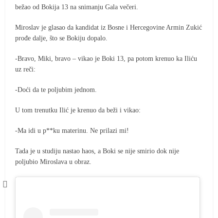
bežao od Bokija 13 na snimanju Gala večeri.
Miroslav je glasao da kandidat iz Bosne i Hercegovine Armin Zukić
prođe dalje, što se Bokiju dopalo.
-Bravo, Miki, bravo – vikao je Boki 13, pa potom krenuo ka Iliću
uz reči:
-Doći da te poljubim jednom.
U tom trenutku Ilić je krenuo da beži i vikao:
-Ma idi u p**ku materinu. Ne prilazi mi!
Tada je u studiju nastao haos, a Boki se nije smirio dok nije
poljubio Miroslava u obraz.