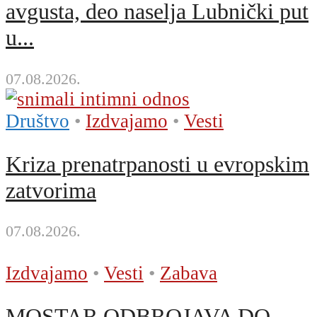
avgusta, deo naselja Lubnički put
u...
07.08.2026.
Društvo
•
Izdvajamo
•
Vesti
Kriza prenatrpanosti u evropskim
zatvorima
07.08.2026.
Izdvajamo
•
Vesti
•
Zabava
MOSTAR ODBROJAVA DO