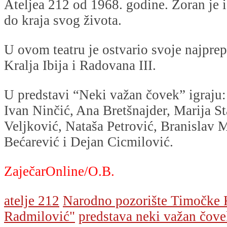
Ateljea 212 od 1968. godine. Zoran je i
do kraja svog života.
U ovom teatru je ostvario svoje najprep
Kralja Ibija i Radovana III.
U predstavi “Neki važan čovek” igraju
Ivan Ninčić, Ana Bretšnajder, Marija S
Veljković, Nataša Petrović, Branislav M
Bećarević i Dejan Cicmilović.
ZaječarOnline/O.B.
atelje 212
Narodno pozorište Timočke 
Radmilović"
predstava neki važan čov