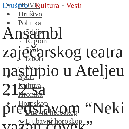
NOVO
Društvo
•
Kultura
•
Vesti
Društvo
Politika
Ansambl
Srbija
Region
zaječarskog teatra
Svet
Izbori
nastupio u Ateljeu
Vesti
Sport
212 sa
Kultura
Hronika
predstavom “Neki
Horoskop
Dnevni horoskop
Ljubavni horoskop
važan čovek”