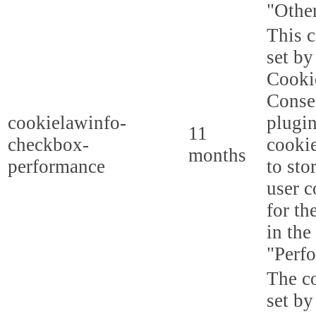
"Other
This c
set b
Cooki
Conse
cookielawinfo-
plugi
11
checkbox-
cookie
months
performance
to sto
user c
for th
in the
"Perf
The co
set by