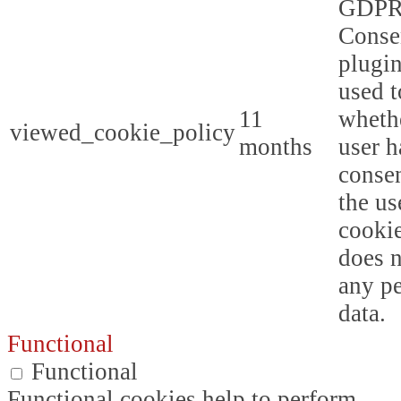
GDPR
Conse
plugin
used t
11
whethe
viewed_cookie_policy
months
user h
consen
the us
cookie
does n
any p
data.
Functional
Functional
Functional cookies help to perform