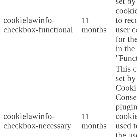
set b
cooki
cookielawinfo-
11
to rec
checkbox-functional
months
user c
for th
in the
"Funct
This c
set b
Cooki
Conse
plugi
cookielawinfo-
11
cookie
checkbox-necessary
months
used t
the us