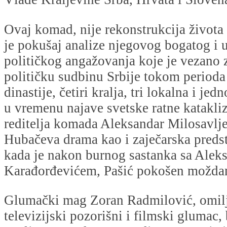
Ovaj komad, nije rekonstrukcija života 
je pokušaj analize njegovog bogatog i 
političkog angažovanja koje je vezano 
političku sudbinu Srbije tokom perioda
dinastije, četiri kralja, tri lokalna i je
u vremenu najave svetske ratne katakli
reditelja komada Aleksandar Milosavlje
Hubačeva drama kao i zaječarska predst
kada je nakon burnog sastanka sa Ale
Karađorđevićem, Pašić pokošen možda
Glumački mag Zoran Radmilović, omilj
televizijski pozorišni i filmski glumac, 