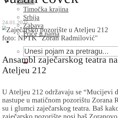
Ostalo
Timočka krajina
Srbija
24.01.2025.
Zabava
Priče u nama
foto: NPTK "Zoran Radmilović"
Ansambl zaječarskog teatra na
Ateljeu 212
U Ateljeu 212 održavaju se “Mucijevi da
nastupe u matičnom pozorištu Zorana 
su i glumci zaječarskog teatra. Baš kako 
zaječarsko pozorište nosi baš Zoranovo