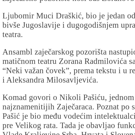
Ljubomir Muci Draškić, bio je jedan od 
bivše Jugoslavije i dugogodišnjem upr
teatra.
Ansambl zaječarskog pozorišta nastupio
matičnom teatru Zorana Radmilovića s
“Neki važan čovek”, prema tekstu i u r
i Aleksandra Milosavljevića.
Komad govori o Nikoli Pašiću, jednom
najznamenitijih Zaječaraca. Poznat po s
Pašić je bio među vodećim intelektualci
pre Velikog rata. Tada je obavljao funk
Vlade Kraljevine Srba, Hrvata i Sloven