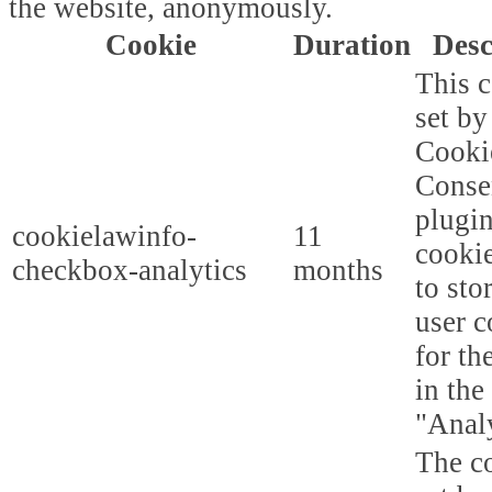
the website, anonymously.
Cookie
Duration
Desc
This c
set b
Cooki
Conse
plugi
cookielawinfo-
11
cookie
checkbox-analytics
months
to sto
user c
for th
in the
"Analy
The co