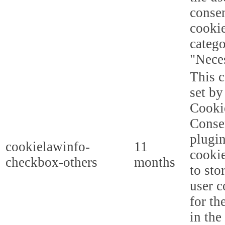
consen
cookie
categ
"Nece
This c
set b
Cooki
Conse
plugi
cookielawinfo-
11
cookie
checkbox-others
months
to sto
user c
for th
in the