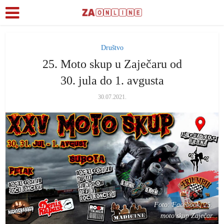
Društvo
25. Moto skup u Zaječaru od
30. jula do 1. avgusta
30.07.2021.
Foto: Facebook, 25.
moto skup Zaječar