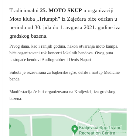
Tradicionalni
25. MOTO SKUP
u organizaciji
Moto kluba „Triumph” iz Zaječara biće održan u
periodu od 30. jula do 1. avgusta 2021. godine iza
gradskog bazena.
Prvog dana, kao i ranijih godina, nakon otvaranja moto kampa,
biće organizovani rok koncerti lokalnih bendova. Ovog puta
nastupaće bendovi Audiograbber i Denis Napast.
Subota je rezervisana za bajkerske igre, defile i nastup Medicine
benda.
Manifestacija će biti organizovana na Kraljevici, iza gradskog
bazena.