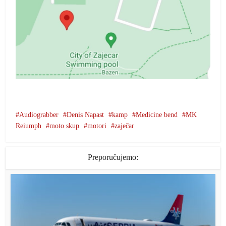
Audiograbber
Denis Napast
kamp
Medicine bend
MK
Reiumph
moto skup
motori
zaječar
Preporučujemo: