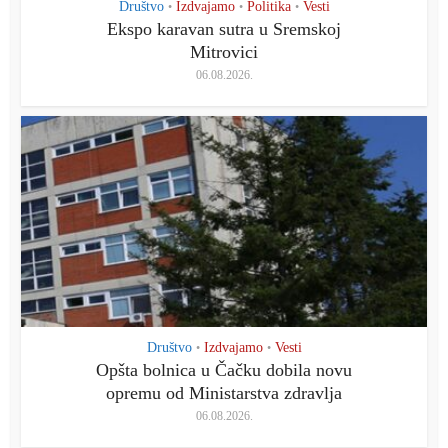
Društvo
Izdvajamo
Politika
Vesti
•
•
•
Ekspo karavan sutra u Sremskoj
Mitrovici
06.08.2026.
Društvo
Izdvajamo
Vesti
•
•
Opšta bolnica u Čačku dobila novu
opremu od Ministarstva zdravlja
06.08.2026.