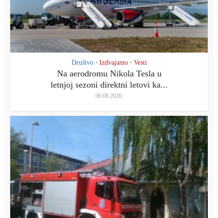
Društvo
Izdvajamo
Vesti
•
•
Na aerodromu Nikola Tesla u
letnjoj sezoni direktni letovi ka...
06.08.2026.