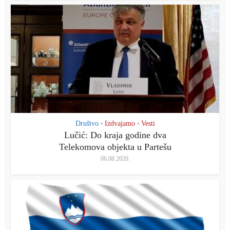
Društvo
Izdvajamo
Vesti
•
•
Lučić: Do kraja godine dva
Telekomova objekta u Partešu
06.08.2026.