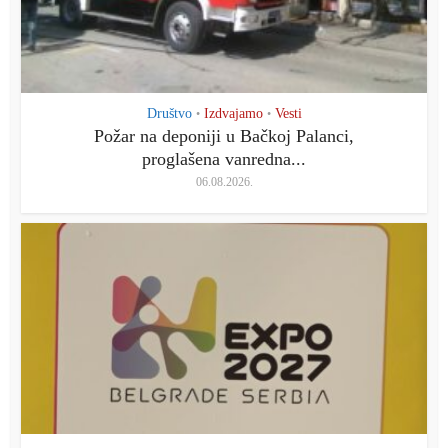
Društvo
Izdvajamo
Vesti
•
•
Požar na deponiji u Bačkoj Palanci,
proglašena vanredna...
06.08.2026.