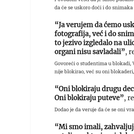
da će se uskoro doći i do snimaka i
“Ja verujem da ćemo usk
fotografija, već i do sni
to jezivo izgledalo na ul
organi nisu savladali”
, r
Govoreći o studentima u blokadi, V
nije blokirao, već su oni blokaderi, 
“Oni blokiraju drugu decu
Oni blokiraju puteve”
, r
Dodao je da veruje da će se oni vrat
“Mi smo imali, zahvaljuj