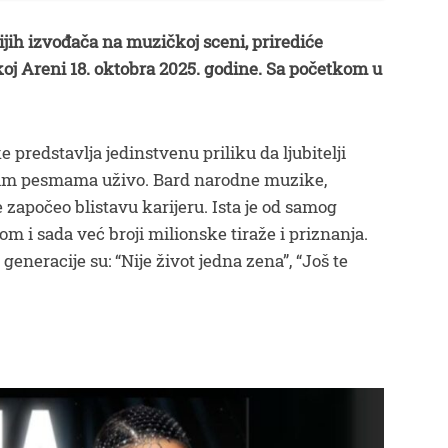
ijih izvođača na muzičkoj sceni, prirediće
j Areni 18. oktobra 2025. godine. Sa početkom u
.
predstavlja jedinstvenu priliku da ljubitelji
vim pesmama uživo. Bard narodne muzike,
e započeo blistavu karijeru. Ista je od samog
 i sada već broji milionske tiraže i priznanja.
eneracije su: “Nije život jedna zena”, “Još te