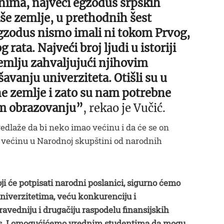
nima, najveći egzodus srpskih
naše zemlje, u prethodnih šest
 egzodus nismo imali ni tokom Prvog,
rata. Najveći broj ljudi u istoriji
zemlju zahvaljujući njihovim
avanju univerziteta. Otišli su u
dne zemlje i zato su nam potrebne
m obrazovanju”
, rekao je Vučić.
redlaže da bi neko imao većinu i da će se on
e većinu u Narodnoj skupštini od narodnih
 će potpisati narodni poslanici, sigurno ćemo
niverzitetima, veću konkurenciju i
vedniju i drugačiju raspodelu finansijskih
nas. I omogućićemo vrednim studentima da mogu