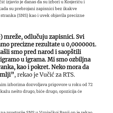
 izjavio je danas da su izbori u Kosjeriću i
ada su prebrojani zapisnici bez ikakve
stranka (SNS) kao i uvek objavila precizne
 mreže, odlučuju zapisnici. Svi
jamo precizne rezultate u 0,0000001.
ašli smo pred narod i saopštili
e igramo u igrama. Mi smo ozbiljna
tranka, kao i pokret. Neko mora da
emlji”
, rekao je Vučić za RTS.
nim izborima dozvoljava prigovore u roku od 72
 kažu nešto drugo, biće drugo, opozicija će
na prostorije SNS u Vrnjačkoj Banji on je rekao