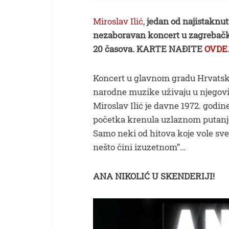
Miroslav Ilić
,
jedan od najistaknut
nezaboravan koncert u zagrebačko
20 časova.
KARTE NAĐITE
OVDE
Koncert u glavnom gradu Hrvatske 
narodne muzike uživaju u njego
Miroslav Ilić je davne 1972. godin
početka krenula uzlaznom putanjom
Samo neki od hitova koje vole sve g
nešto čini izuzetnom”…
ANA NIKOLIĆ U SKENDERIJI!