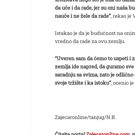
da uče i da rade, jer su oni naša b
nauče i ne žele da rade”
, rekao je 
Istakao je da je budućnost na onim
vredno da rade za ovu zemlju.
“Uveren sam da ćemo to uspeti i z
zemlja ide napred, da guramo sve
saradnju sa svima, zato je odlićno 
svoje tržište i ka istoku”
, ocenio je
Zajecaronline/tanjug/N.B.
Čitajte portal
Zajecaronline.com,
n