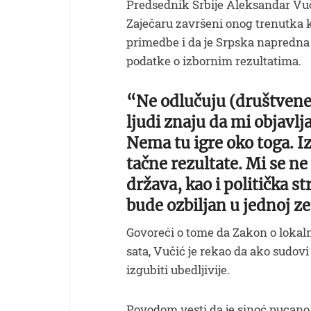
Predsednik Srbije Aleksandar Vučić
Zaječaru završeni onog trenutka k
primedbe i da je Srpska napredna 
podatke o izbornim rezultatima.
“Ne odlučuju (društvene)
ljudi znaju da mi objavl
Nema tu igre oko toga. Iz
tačne rezultate. Mi se n
država, kao i politička s
bude ozbiljan u jednoj z
Govoreći o tome da Zakon o lokal
sata, Vučić je rekao da ako sudovi
izgubiti ubedljivije.
Povodom vesti da je sinoć pucano 