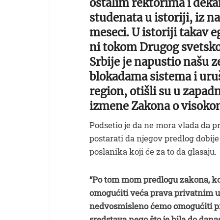
ostalim rektorima i deka
studenata u istoriji, iz 
meseci. U istoriji takav
ni tokom Drugog svetskog 
Srbije je napustio našu 
blokadama sistema i uruš
region, otišli su u zapa
izmene Zakona o visoko
Podsetio je da ne mora vlada da p
postarati da njegov predlog dobij
poslanika koji će za to da glasaju.
“Po tom mom predlogu zakona, koji
omogućiti veća prava privatnim u
nedvosmisleno ćemo omogućiti pra
sredstava nego što je bila do da