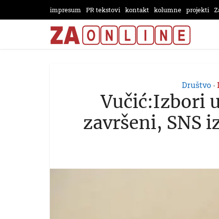
impresum
PR tekstovi
kontakt
kolumne
projekti
Z
Društvo
•
Vučić:Izbori u
završeni, SNS i