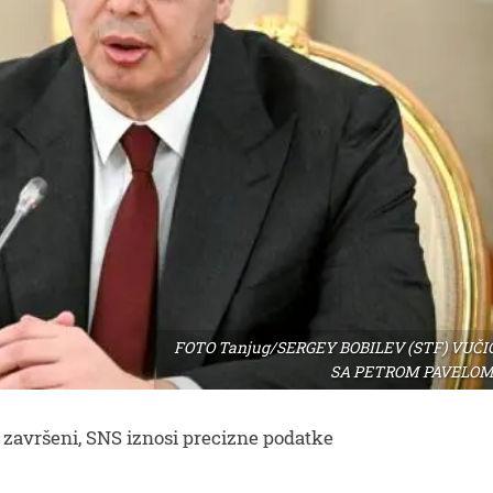
FOTO Tanjug/SERGEY BOBILEV (STF) VUČI
SA PETROM PAVELOM
u završeni, SNS iznosi precizne podatke