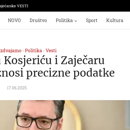
aječarske VESTI
NOVO
Društvo
Politika
Sport
Kultura
Izdvajamo
Politika
Vesti
•
•
 Kosjeriću i Zaječaru
znosi precizne podatke
17.06.2025.