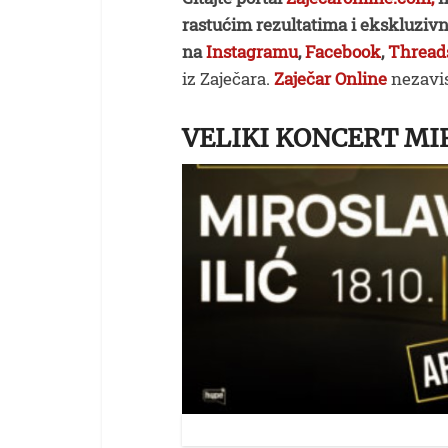
rastućim rezultatima i ekskluzivn
na
Instagramu
,
Facebook
,
Thread
iz Zaječara.
Zaječar Online
nezavis
VELIKI KONCERT MI