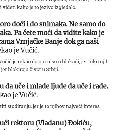
 videti kako je to jezivo izgledalo.
oro doći i do snimaka. Ne samo do
maka. Pa ćete moći da vidite kako je
icama Vrnjačke Banje dok ga naši
ekao je Vučić.
učić je rekao da oni nisu u blokadi, jer niko njih
jer blokiraju život u Srbiji.
 da uče i mlade ljude da uče i rade.
ekao je Vučić.
iti studiranju, jer je to njihov najveći interes.
ući rektoru (Vladanu) Đokiću,