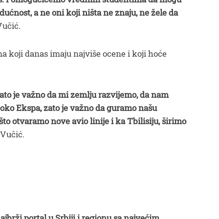
udućnost, a ne oni koji ništa ne znaju, ne žele da
Vučić.
a koji danas imaju najviše ocene i koji hoće
ato je važno da mi zemlju razvijemo, da nam
 oko Ekspa, zato je važno da guramo našu
što otvaramo nove avio linije i ka Tbilisiju, širimo
 Vučić.
ajbrži portal u Srbiji i regionu sa najvećim