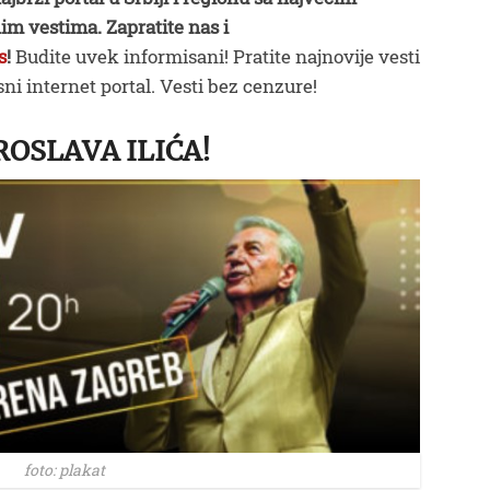
im vestima. Zapratite nas i
s
!
Budite uvek informisani! Pratite najnovije vesti
ni internet portal. Vesti bez cenzure!
ROSLAVA ILIĆA!
foto: plakat