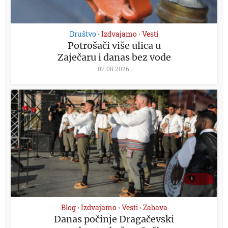
Društvo
Izdvajamo
Vesti
•
•
Potrošači više ulica u
Zaječaru i danas bez vode
07.08.2026.
Blog
Izdvajamo
Vesti
Zabava
•
•
•
Danas počinje Dragačevski