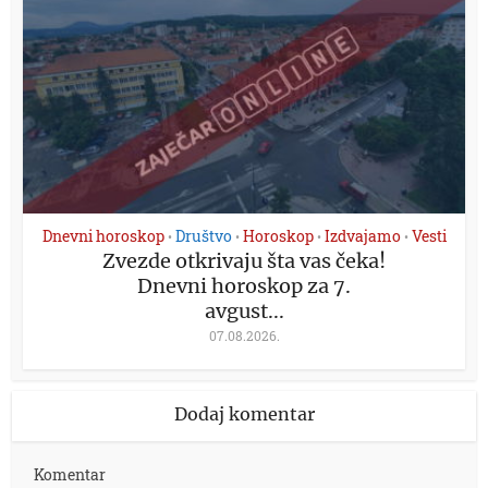
Dnevni horoskop
Društvo
Horoskop
Izdvajamo
Vesti
•
•
•
•
Zvezde otkrivaju šta vas čeka!
Dnevni horoskop za 7.
avgust...
07.08.2026.
Dodaj komentar
Komentar