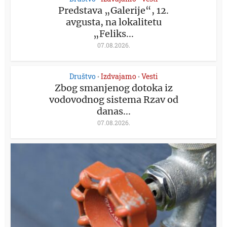
Predstava „Galerije“, 12.
avgusta, na lokalitetu
„Feliks...
07.08.2026.
Društvo
Izdvajamo
Vesti
•
•
Zbog smanjenog dotoka iz
vodovodnog sistema Rzav od
danas...
07.08.2026.