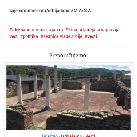
zajecaronline.com/srbijadanas/M.A/N.A
aleksandar vučić
japan
kina
koreja
najnovija
vest
politika
sednica vlade srbije
vesti
Preporučujemo:
Društvo
Izdvajamo
Vesti
•
•