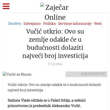
Društvo
Izdvajamo
Politika
Servisne informacije
Vesti
•
•
•
•
Vučić otkrio: Ovo su
zemlje odakle će u
budućnosti dolaziti
najveći broj investicija
17.12.2024.
FOTO: TANJUG/ SAVA
RADOVANOVIĆ
Vučić otkrio: Ovo su zemlje odakle će u budućnosti dolaziti
najveći broj investicija
Sednica Vlade održala se u Palati Srbija, a sednici
prisustvovao je predsednik Aleksandar Vučić.