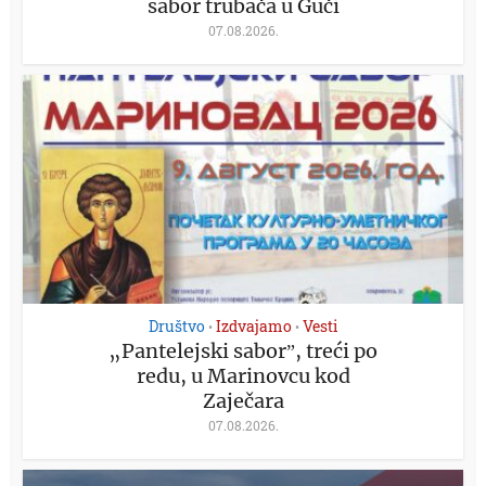
sabor trubača u Guči
07.08.2026.
Društvo
Izdvajamo
Vesti
•
•
„Pantelejski saborˮ, treći po
redu, u Marinovcu kod
Zaječara
07.08.2026.