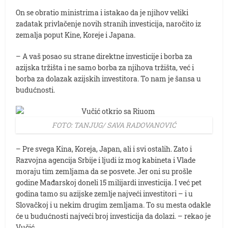
On se obratio ministrima i istakao da je njihov veliki
zadatak privlačenje novih stranih investicija, naročito iz
zemalja poput Kine, Koreje i Japana.
– A vaš posao su strane direktne investicije i borba za
azijska tržišta i ne samo borba za njihova tržišta, već i
borba za dolazak azijskih investitora. To nam je šansa u
budućnosti.
FOTO: TANJUG/ SAVA RADOVANOVIĆ
– Pre svega Kina, Koreja, Japan, ali i svi ostalih. Zato i
Razvojna agencija Srbije i ljudi iz mog kabineta i Vlade
moraju tim zemljama da se posvete. Jer oni su prošle
godine Mađarskoj doneli 15 milijardi investicija. I već pet
godina tamo su azijske zemlje najveći investitori – i u
Slovačkoj i u nekim drugim zemljama. To su mesta odakle
će u budućnosti najveći broj investicija da dolazi. – rekao je
Vučić.