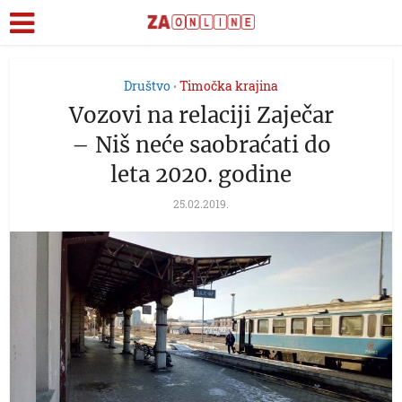
Društvo
Timočka krajina
•
Vozovi na relaciji Zaječar
– Niš neće saobraćati do
leta 2020. godine
25.02.2019.