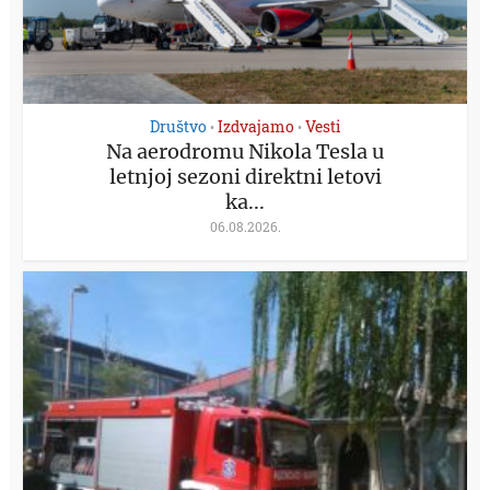
Društvo
Izdvajamo
Vesti
•
•
Na aerodromu Nikola Tesla u
letnjoj sezoni direktni letovi
ka...
06.08.2026.