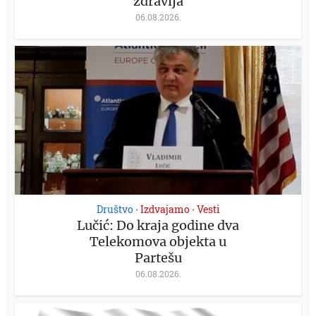
zdravlja
06.08.2026.
Društvo
Izdvajamo
Vesti
•
•
Lučić: Do kraja godine dva
Telekomova objekta u
Partešu
06.08.2026.