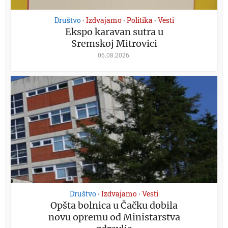
Društvo
Izdvajamo
Politika
Vesti
•
•
•
Ekspo karavan sutra u
Sremskoj Mitrovici
06.08.2026.
Društvo
Izdvajamo
Vesti
•
•
Opšta bolnica u Čačku dobila
novu opremu od Ministarstva