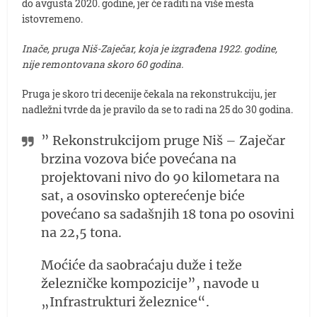
do avgusta 2020. godine, jer će raditi na više mesta
istovremeno.
Inače, pruga Niš-Zaječar, koja je izgrađena 1922. godine,
nije remontovana skoro 60 godina.
Pruga je skoro tri decenije čekala na rekonstrukciju, jer
nadležni tvrde da je pravilo da se to radi na 25 do 30 godina.
” Rekonstrukcijom pruge Niš – Zaječar
brzina vozova biće povećana na
projektovani nivo do 90 kilometara na
sat, a osovinsko opterećenje biće
povećano sa sadašnjih 18 tona po osovini
na 22,5 tona.
Moćiće da saobraćaju duže i teže
železničke kompozicije”, navode u
„Infrastrukturi železnice“.