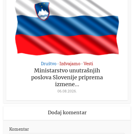
Društvo
Izdvajamo
Vesti
•
•
Ministarstvo unutrašnjih
poslova Slovenije priprema
izmene...
06.08.2026.
Dodaj komentar
Komentar