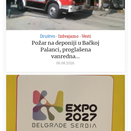
Društvo
Izdvajamo
Vesti
•
•
Požar na deponiji u Bačkoj
Palanci, proglašena
vanredna...
06.08.2026.