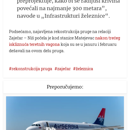
preprojektuje, kako bi se radijusi krivina
povećali na najmanje 300 metara”,
navode u „Infrastrukturi železnice“.
Podsećamo, najavljena rekostrukcija pruge na relaciji
Zaječar – Niš počela je kod stanice Matejevac
nakon trećeg
iskliznuća teretnih vagona
koja su se u januru i februaru
dešavali na ovom delu pruga.
rekonstrukcija pruga
zaječar
železnica
Preporučujemo: