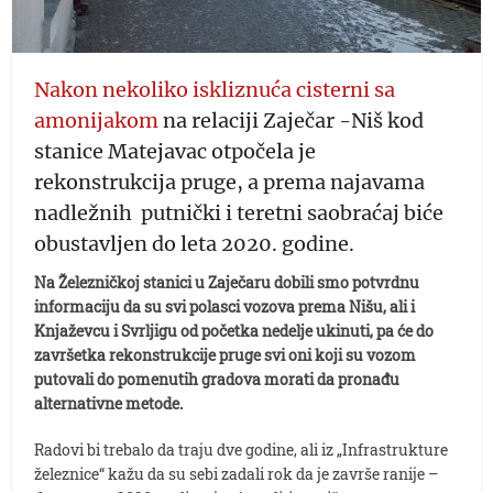
Nakon nekoliko iskliznuća cisterni sa
amonijakom
na relaciji Zaječar -Niš kod
stanice Matejavac otpočela je
rekonstrukcija pruge, a prema najavama
nadležnih putnički i teretni saobraćaj biće
obustavljen do leta 2020. godine.
Na Železničkoj stanici u Zaječaru dobili smo potvrdnu
informaciju da su svi polasci vozova prema Nišu, ali i
Knjaževcu i Svrljigu od početka nedelje ukinuti, pa će do
završetka rekonstrukcije pruge svi oni koji su vozom
putovali do pomenutih gradova morati da pronađu
alternativne metode.
Radovi bi trebalo da traju dve godine, ali iz „Infrastrukture
železnice“ kažu da su sebi zadali rok da je završe ranije –