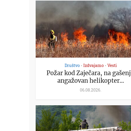
Društvo
Izdvajamo
Vesti
•
•
Požar kod Zaječara, na gašen
angažovan helikopter...
06.08.2026.