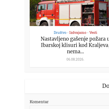
Društvo
Izdvajamo
Vesti
•
•
Nastavljeno gašenje požara 
Ibarskoj klisuri kod Kraljeva
nema...
06.08.2026.
Do
Komentar