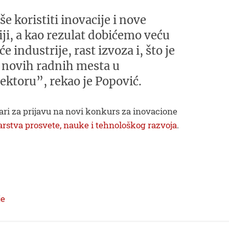
e koristiti inovacije i nove
iji, a kao rezulat dobićemo veću
industrije, rast izvoza i, što je
e novih radnih mesta u
ktoru”, rekao je Popović.
ari za prijavu na novi konkurs za inovacione
arstva prosvete, nauke i tehnološkog razvoja
.
je