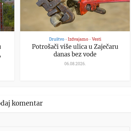
Društvo
Izdvajamo
Vesti
•
•
u
Potrošači više ulica u Zaječaru
,
danas bez vode
06.08.2026.
daj komentar