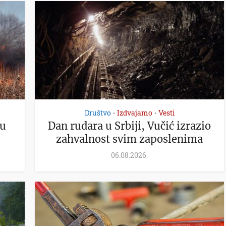
Društvo
Izdvajamo
Vesti
•
•
ju
Dan rudara u Srbiji, Vučić izrazio
zahvalnost svim zaposlenima
06.08.2026.