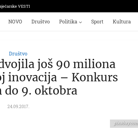
aječarske VESTI
NOVO
Društvo
Politika
Sport
Kultura
Društvo
dvojila još 90 miliona
oj inovacija – Konkurs
 do 9. oktobra
24.09.2017.
pixabay.co