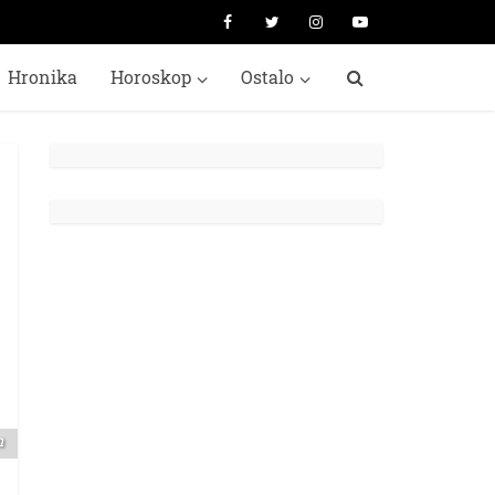
Hronika
Horoskop
Ostalo
m