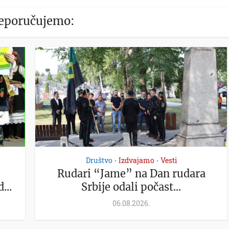
eporučujemo:
Društvo
Izdvajamo
Vesti
•
•
Rudari “Jame” na Dan rudara
...
Srbije odali počast...
06.08.2026.