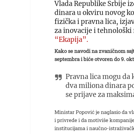
Vlada Republike Srbije iz
dinara u okviru novog ko
fizička i pravna lica, izj
za inovacije i tehnološk
“Ekapija”.
Kako se navodi na zvaničnom sajtu
septembra i biće otvoren do 9. okt
Pravna lica mogu da 
dva miliona dinara po
se prijave za maksim
Ministar Popović je naglasio da v
i privrede i da motiviše kompanije 
institucijama i naučno-istraživa