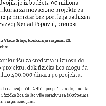
dvojila je iz budžeta 90 miliona
nkursa za inovacione projekte za
avio je ministar bez portfelja zadužen
i razvoj Nenad Popović, prenosi
 Vlade Srbije, konkurs je raspisan 20.
obra.
konkurišu za sredstva u iznosu do
 projektu, dok fizička lica mogu da
alno 400.000 dinara po projektu.
lada na ovaj način želi da pospeši saradnju nauke
i fizička lica da što više sarađuju sa fakultetima,
čkim organizacijama.