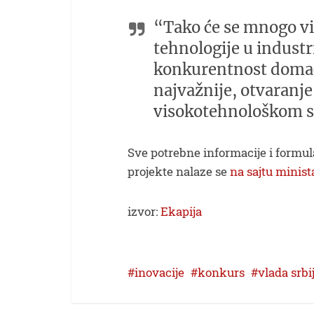
“Tako će se mnogo viš
tehnologije u industr
konkurentnost domaće 
najvažnije, otvaranj
visokotehnološkom se
Sve potrebne informacije i formul
projekte nalaze se
na sajtu minist
izvor:
Ekapija
inovacije
konkurs
vlada srbi