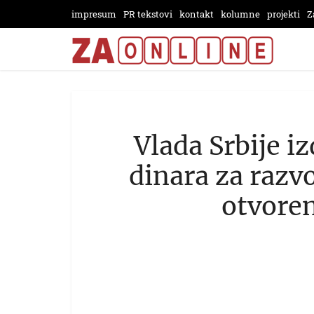
impresum
PR tekstovi
kontakt
kolumne
projekti
Z
Vlada Srbije iz
dinara za razv
otvoren