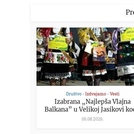
Pr
Društvo
Izdvajamo
Vesti
•
•
Izabrana „Najlepša Vlajna
Balkana” u Velikoj Jasikovi kod
06.08.2026.