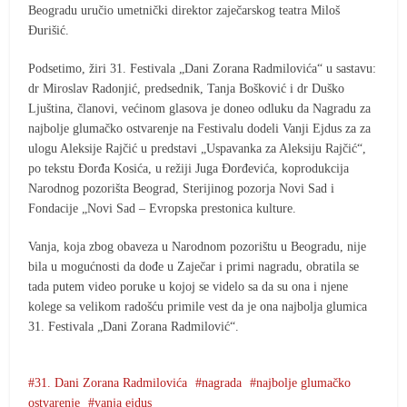
Beogradu uručio umetnički direktor zaječarskog teatra Miloš
Đurišić.
Podsetimo, žiri 31. Festivala „Dani Zorana Radmilovića“ u sastavu:
dr Miroslav Radonjić, predsednik, Tanja Bošković i dr Duško
Ljuština, članovi, većinom glasova je doneo odluku da Nagradu za
najbolje glumačko ostvarenje na Festivalu dodeli Vanji Ejdus za za
ulogu Aleksije Rajčić u predstavi „Uspavanka za Aleksiju Rajčić“,
po tekstu Đorđa Kosića, u režiji Juga Đorđevića, koprodukcija
Narodnog pozorišta Beograd, Sterijinog pozorja Novi Sad i
Fondacije „Novi Sad – Evropska prestonica kulture.
Vanja, koja zbog obaveza u Narodnom pozorištu u Beogradu, nije
bila u mogućnosti da dođe u Zaječar i primi nagradu, obratila se
tada putem video poruke u kojoj se videlo sa da su ona i njene
kolege sa velikom radošću primile vest da je ona najbolja glumica
31. Festivala „Dani Zorana Radmilović“.
31. Dani Zorana Radmilovića
nagrada
najbolje glumačko
ostvarenje
vanja ejdus