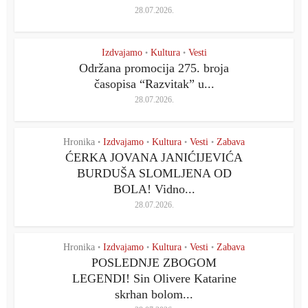
28.07.2026.
Izdvajamo
Kultura
Vesti
•
•
Održana promocija 275. broja
časopisa “Razvitak” u...
28.07.2026.
Hronika
Izdvajamo
Kultura
Vesti
Zabava
•
•
•
•
ĆERKA JOVANA JANIĆIJEVIĆA
BURDUŠA SLOMLJENA OD
BOLA! Vidno...
28.07.2026.
Hronika
Izdvajamo
Kultura
Vesti
Zabava
•
•
•
•
POSLEDNJE ZBOGOM
LEGENDI! Sin Olivere Katarine
skrhan bolom...