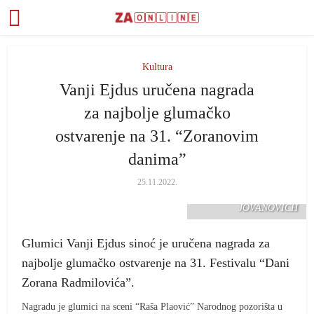
Kultura
Vanji Ejdus uručena nagrada
za najbolje glumačko
ostvarenje na 31. “Zoranovim
danima”
25.11.2022.
FOTO: ZELJKO
JOVANOVICH
Glumici Vanji Ejdus sinoć je uručena nagrada za
najbolje glumačko ostvarenje na 31. Festivalu “Dani
Zorana Radmilovića”.
Nagradu je glumici na sceni “Raša Plaović” Narodnog pozorišta u