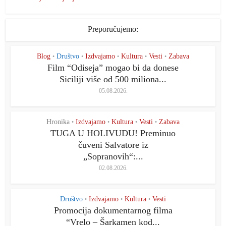
Preporučujemo:
Blog
Društvo
Izdvajamo
Kultura
Vesti
Zabava
•
•
•
•
•
Film “Odiseja” mogao bi da donese
Siciliji više od 500 miliona...
05.08.2026.
Hronika
Izdvajamo
Kultura
Vesti
Zabava
•
•
•
•
TUGA U HOLIVUDU! Preminuo
čuveni Salvatore iz
„Sopranovih“:...
02.08.2026.
Društvo
Izdvajamo
Kultura
Vesti
•
•
•
Promocija dokumentarnog filma
“Vrelo – Šarkamen kod...