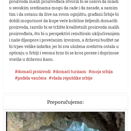
proizvoda malih proizvođača stvorili bi se uslovi da mladi
u seoskim sredinama mogu da rade i da zarade, a samim
tim i da ostanu da žive na svom ognjištu, građani Srbije bi
dobili mogućnost da kupe veće količine željenih domaćih
proizvoda, razvilo bi se tržište kvalitetnih proizvoda malih
proizvođača, što bi u perspektivi rezultiralo uključivanjem
i naše dijaspore i povećanim izvozom, a državni budžet ne
bi trpeo velike izdatke, jer bi sva uložena sredstva ostala u
opticaju u Srbiji i veoma brzo bi se kroz poreze i doprinose
vratila u državnu kasu.
domaći proizvodi
domaći turizam
moja srbija
podela vaučera
vlada republike srbije
Preporučujemo: