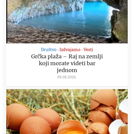
Društvo
Izdvajamo
Vesti
•
•
Grčka plaža – Raj na zemlji
koji morate videti bar
jednom
09.08.2026.