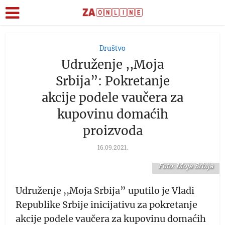
Društvo
Udruženje ,,Moja
Srbija”: Pokretanje
akcije podele vaučera za
kupovinu domaćih
proizvoda
16.09.2021.
Foto: Moja Srbija
Udruženje ,,Moja Srbija” uputilo je Vladi
Republike Srbije inicijativu za pokretanje
akcije podele vaučera za kupovinu domaćih