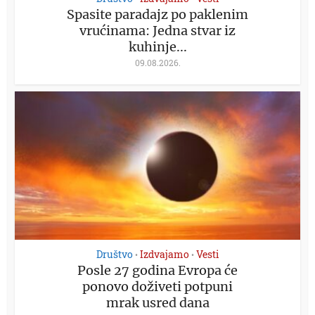
Spasite paradajz po paklenim
vrućinama: Jedna stvar iz
kuhinje...
09.08.2026.
Društvo
Izdvajamo
Vesti
•
•
Posle 27 godina Evropa će
ponovo doživeti potpuni
mrak usred dana