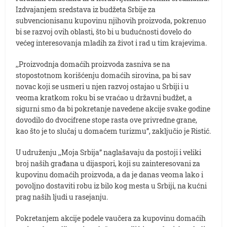
Izdvajanjem sredstava iz budžeta Srbije za
subvencionisanu kupovinu njihovih proizvoda, pokrenuo
bi se razvoj ovih oblasti, što bi u budućnosti dovelo do
većeg interesovanja mladih za život i rad u tim krajevima.
,,Proizvodnja domaćih proizvoda zasniva se na
stopostotnom korišćenju domaćih sirovina, pa bi sav
novac koji se usmeri u njen razvoj ostajao u Srbiji i u
veoma kratkom roku bi se vraćao u državni budžet, a
sigurni smo da bi pokretanje navedene akcije svake godine
dovodilo do dvocifrene stope rasta ove privredne grane,
kao što je to slučaj u domaćem turizmu”, zaključio je Ristić.
U udruženju ,,Moja Srbija” naglašavaju da postoji i veliki
broj naših građana u dijaspori, koji su zainteresovani za
kupovinu domaćih proizvoda, a da je danas veoma lako i
povoljno dostaviti robu iz bilo kog mesta u Srbiji, na kućni
prag naših ljudi u rasejanju.
Pokretanjem akcije podele vaučera za kupovinu domaćih