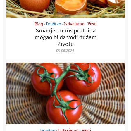
Blog
Društvo
Izdvajamo
Vesti
•
•
•
Smanjen unos proteina
mogao bi da vodi dužem
životu
09.08.2026.
Društvo
Izdvajamo
Vesti
•
•