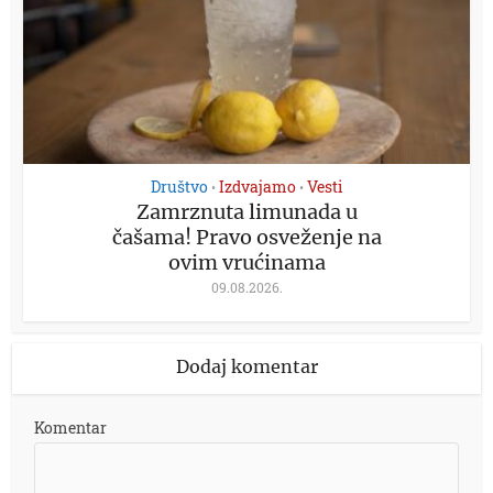
Društvo
Izdvajamo
Vesti
•
•
Zamrznuta limunada u
čašama! Pravo osveženje na
ovim vrućinama
09.08.2026.
Dodaj komentar
Komentar