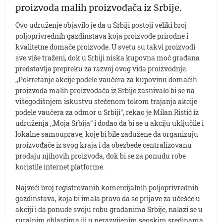
proizvoda malih proizvođača iz Srbije.
Ovo udruženje objavilo je da u Srbiji postoji veliki broj
poljoprivrednih gazdinstava koja proizvode prirodne i
kvalitetne domaće proizvode. U svetu su takvi proizvodi
sve više traženi, dok u Srbiji niska kupovna moć građana
predstavlja prepreku za razvoj ovog vida proizvodnje.
,,Pokretanje akcije podele vaučera za kupovinu domaćih
proizvoda malih proizvođača iz Srbije zasnivalo bi se na
višegodišnjem iskustvu stečenom tokom trajanja akcije
podele vaučera za odmor u Srbiji”, rekao je Milan Ristić iz
udruženja ,,Moja Srbija” i dodao da bi se u akciju uključile i
lokalne samouprave, koje bi bile zadužene da organizuju
proizvođače iz svog kraja i da obezbede centralizovanu
prodaju njihovih proizvoda, dok bi se za ponudu robe
koristile internet platforme.
Najveći broj registrovanih komercijalnih poljoprivrednih
gazdinstava, koja bi imala pravo da se prijave za učešće u
akciji i da ponude svoju robu građanima Srbije, nalazi se u
ruralnim oblastima ili u nerazvijenim seoskim sredinama.