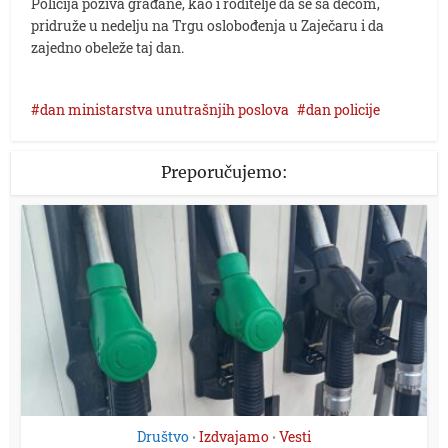
Policija poziva građane, kao i roditelje da se sa decom,
pridruže u nedelju na Trgu oslobođenja u Zaječaru i da
zajedno obeleže taj dan.
dan ministarstva unutrašnjih poslova
dan policije
Preporučujemo:
Društvo
Izdvajamo
Vesti
•
•