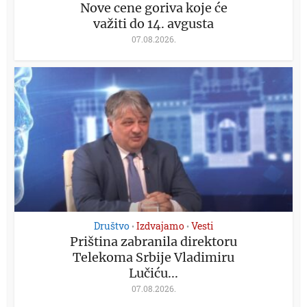
Nove cene goriva koje će
važiti do 14. avgusta
07.08.2026.
Društvo
Izdvajamo
Vesti
•
•
Priština zabranila direktoru
Telekoma Srbije Vladimiru
Lučiću...
07.08.2026.