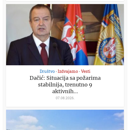
Društvo
Izdvajamo
Vesti
•
•
Dačić: Situacija sa požarima
stabilnija, trenutno 9
aktivnih...
07.08.2026.