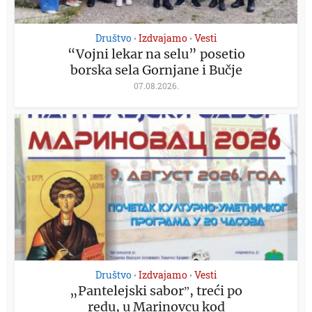
Društvo
Izdvajamo
Vesti
•
•
“Vojni lekar na selu” posetio
borska sela Gornjane i Bučje
07.08.2026.
Društvo
Izdvajamo
Vesti
•
•
„Pantelejski saborˮ, treći po
redu, u Marinovcu kod