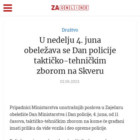
Društvo
U nedelju 4. juna
obeležava se Dan policije
taktičko-tehničkim
zborom na Skveru
02.06.2023.
Pripadnici Ministarstva unutrašnjih poslova u Zaječaru
obeležiće Dan Ministarstva i Dan policije, 4. juna, od 11
časova, taktičko-tehničkim zborom na kome će građani
imati priliku da vide vozila i deo opreme policije.