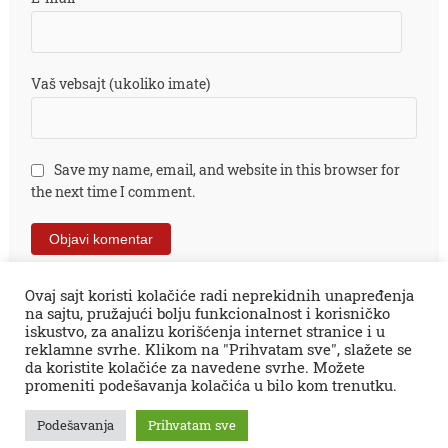
Vaš vebsajt (ukoliko imate)
Save my name, email, and website in this browser for
the next time I comment.
Ovaj sajt koristi kolačiće radi neprekidnih unapređenja
na sajtu, pružajući bolju funkcionalnost i korisničko
iskustvo, za analizu korišćenja internet stranice i u
reklamne svrhe. Klikom na "Prihvatam sve", slažete se
da koristite kolačiće za navedene svrhe. Možete
promeniti podešavanja kolačića u bilo kom trenutku.
Sva prava zadržana © 2026.
Zaječar Online
impresum
PR tekstovi
kontakt
kolumne
projekti
Podešavanja
Prihvatam sve
Zaječarske VESTI