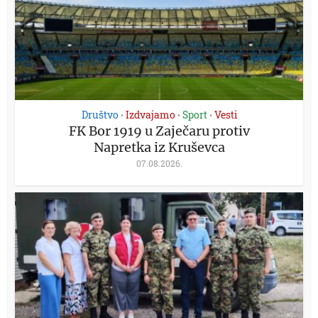
Društvo
Izdvajamo
Sport
Vesti
•
•
•
FK Bor 1919 u Zaječaru protiv
Napretka iz Kruševca
07.08.2026.