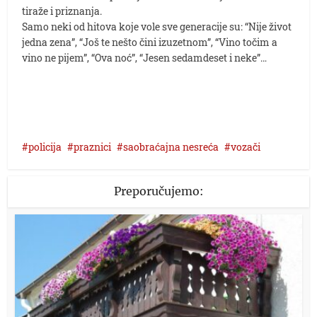
tiraže i priznanja.
Samo neki od hitova koje vole sve generacije su: “Nije život
jedna zena”, “Još te nešto čini izuzetnom”, “Vino točim a
vino ne pijem”, “Ova noć”, “Jesen sedamdeset i neke”…
policija
praznici
saobraćajna nesreća
vozači
Preporučujemo: