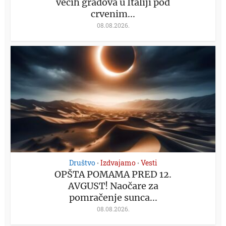
većih gradova u Italiji pod
crvenim...
08.08.2026.
Društvo
Izdvajamo
Vesti
•
•
OPŠTA POMAMA PRED 12.
AVGUST! Naočare za
pomračenje sunca...
08.08.2026.