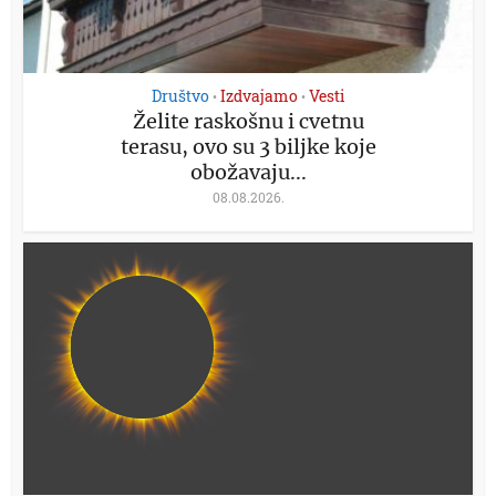
Društvo
Izdvajamo
Vesti
•
•
Želite raskošnu i cvetnu
terasu, ovo su 3 biljke koje
obožavaju...
08.08.2026.