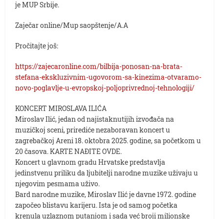
je MUP Srbije.
Zaječar online/Mup saopštenje/A.A
Pročitajte još:
https://zajecaronline.com/bilbija-ponosan-na-brata-
stefana-ekskluzivnim-ugovorom-sa-kinezima-otvaramo-
novo-poglavlje-u-evropskoj-poljoprivrednoj-tehnologiji/
KONCERT MIROSLAVA ILIĆA
Miroslav Ilić, jedan od najistaknutijih izvođača na
muzičkoj sceni, prirediće nezaboravan koncert u
zagrebačkoj Areni 18. oktobra 2025. godine, sa početkom u
20 časova. KARTE NAĐITE OVDE.
Koncert u glavnom gradu Hrvatske predstavlja
jedinstvenu priliku da ljubitelji narodne muzike uživaju u
njegovim pesmama uživo.
Bard narodne muzike, Miroslav Ilić je davne 1972. godine
započeo blistavu karijeru. Ista je od samog početka
krenula uzlaznom putanjom i sada već broji milionske