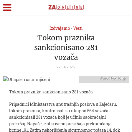
Izdvajamo
Vesti
•
Tokom praznika
sankcionisano 281
vozača
22.04.2025.
Uhapšen osumnjičeni
Foto: Pixabay
Tokom praznika sankcionisano 281 vozača
Pripadnici Ministarstva unutrašnjih poslova u Zaječaru,
tokom praznika, kontrolisali su ukupno 564 vozača i
sankcionisali 281 vozača koji je učinio saobraćajni
prekršaj. Najviše je otkriveno prekršaja prekoračanja
brzine 191. Zatim nekorišćenja sigurnosnog pojasa 14, dok