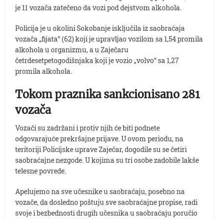
je 11 vozača zatečeno da vozi pod dejstvom alkohola.
Policija je u okolini Sokobanje isključila iz saobraćaja
vozača „fijata“ (62) koji je upravljao vozilom sa 1,54 promila
alkohola u organizmu, a u Zaječaru
četrdesetpetogodišnjaka koji je vozio „volvo“ sa 1,27
promila alkohola.
Tokom praznika sankcionisano 281
vozača
Vozači su zadržani i protiv njih će biti podnete
odgovarajuće prekršajne prijave. U ovom periodu, na
teritoriji Policijske uprave Zaječar, dogodile su se četiri
saobraćajne nezgode. U kojima su tri osobe zadobile lakše
telesne povrede.
Apelujemo na sve učesnike u saobraćaju, posebno na
vozače, da dosledno poštuju sve saobraćajne propise, radi
svoje i bezbednosti drugih učesnika u saobraćaju poručio