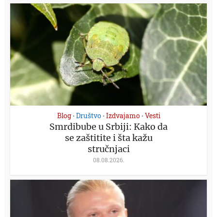
Blog
Društvo
Izdvajamo
Vesti
•
•
•
Smrdibube u Srbiji: Kako da
se zaštitite i šta kažu
stručnjaci
08.08.2026.