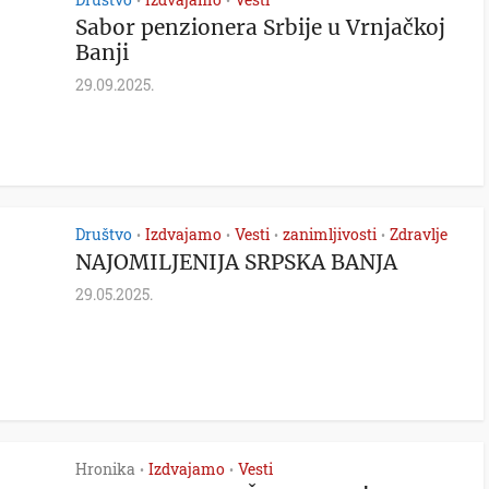
•
•
Sabor penzionera Srbije u Vrnjačkoj
Banji
29.09.2025.
Društvo
Izdvajamo
Vesti
zanimljivosti
Zdravlje
•
•
•
•
NAJOMILJENIJA SRPSKA BANJA
29.05.2025.
Hronika
Izdvajamo
Vesti
•
•