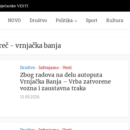
aječarske VESTI
NOVO
Društvo
Politika
Sport
Kultura
reč - vrnjačka banja
Društvo
Izdvajamo
Vesti
•
•
Zbog radova na delu autoputa
Vrnjačka Banja – Vrba zatvorene
vozna i zaustavna traka
13.05.2026.
Društvo
Izdvajamo
Vesti