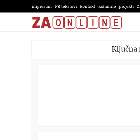
impresum
PR tekstovi
kontakt
kolumne
projekti
Z
Ključna 