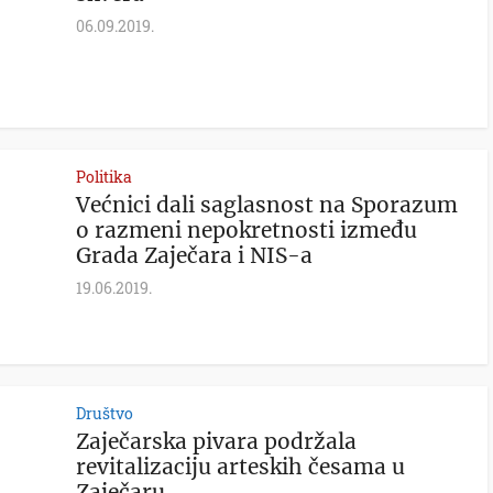
06.09.2019.
Politika
Većnici dali saglasnost na Sporazum
o razmeni nepokretnosti između
Grada Zaječara i NIS-a
19.06.2019.
Društvo
Zaječarska pivara podržala
revitalizaciju arteskih česama u
Zaječaru