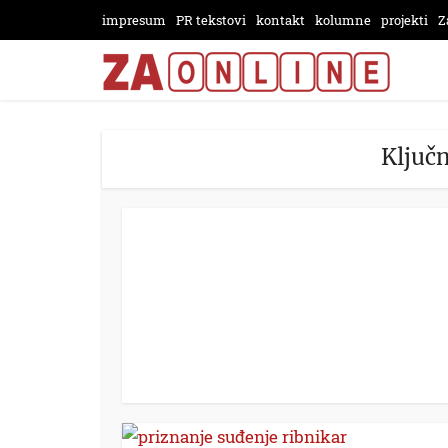
impresum
PR tekstovi
kontakt
kolumne
projekti
Z
Ključ