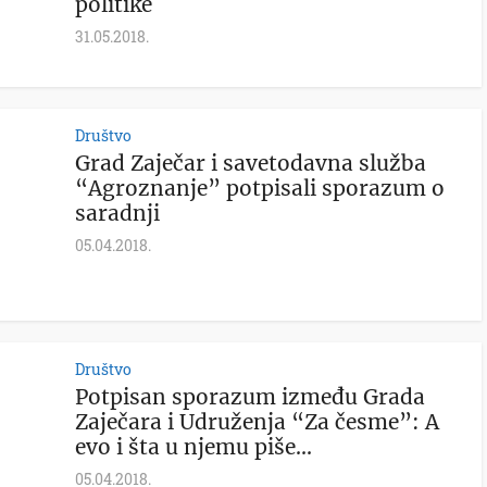
politike
31.05.2018.
Društvo
Grad Zaječar i savetodavna služba
“Agroznanje” potpisali sporazum o
saradnji
05.04.2018.
Društvo
Potpisan sporazum između Grada
Zaječara i Udruženja “Za česme”: A
evo i šta u njemu piše…
05.04.2018.