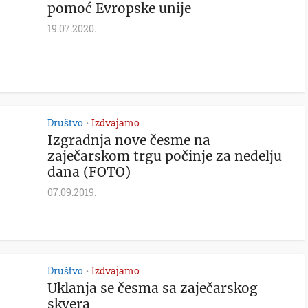
pomoć Evropske unije
19.07.2020.
Društvo
Izdvajamo
•
Izgradnja nove česme na
zaječarskom trgu počinje za nedelju
dana (FOTO)
07.09.2019.
Društvo
Izdvajamo
•
Uklanja se česma sa zaječarskog
skvera