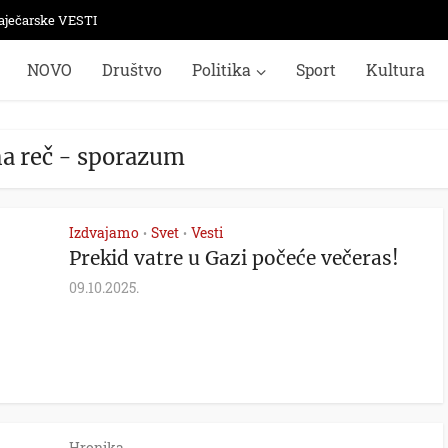
aječarske VESTI
NOVO
Društvo
Politika
Sport
Kultura
na reč - sporazum
Izdvajamo
Svet
Vesti
•
•
Prekid vatre u Gazi počeće večeras!
09.10.2025.
Hronika