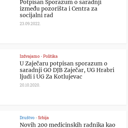
Potpisan Sporazum o saradnji
između pozorišta i Centra za
socijalni rad
23.09.2022.
Izdvajamo
Politika
•
U Zaječaru potpisan sporazum o
saradnji GO DJB Zaječar, UG Hrabri
ljudi i UG Za Kotlujevac
20.10.2020.
Društvo
Srbija
•
Novih 200 medicinskih radnika kao