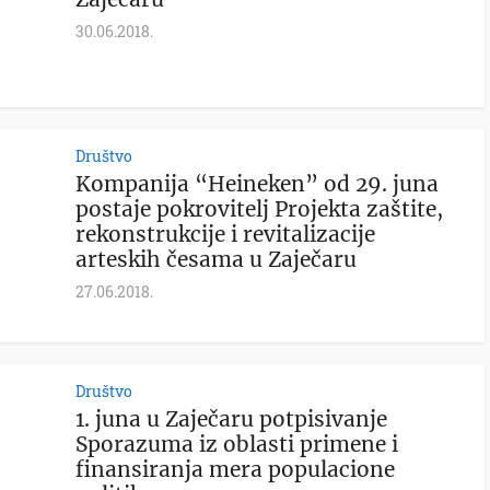
30.06.2018.
Društvo
Kompanija “Heineken” od 29. juna
postaje pokrovitelj Projekta zaštite,
rekonstrukcije i revitalizacije
arteskih česama u Zaječaru
27.06.2018.
Društvo
1. juna u Zaječaru potpisivanje
Sporazuma iz oblasti primene i
finansiranja mera populacione