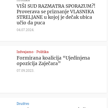
VIŠI SUD RAZMATRA SPORAZUM?!
Proverava se priznanje VLASNIKA
STRELJANE u kojoj je dečak ubica
učio da puca
04.07.2024.
Izdvajamo
Politika
•
Formirana koalicija “Ujedinjena
opozicija Zaječara”
07.09.2023.
Društvo