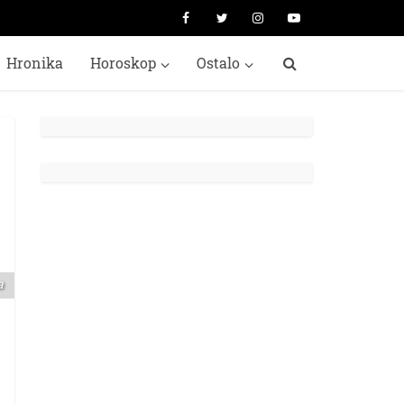
Hronika
Horoskop
Ostalo
a