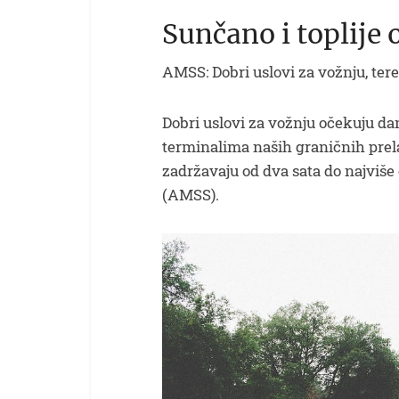
Sunčano i toplije 
AMSS: Dobri uslovi za vožnju, tere
Dobri uslovi za vožnju očekuju d
terminalima naših graničnih prel
zadržavaju od dva sata do najviše 
(AMSS).