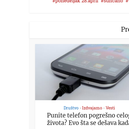
ponedeljak 28.april
suncano
Pr
Društvo
Izdvajamo
Vesti
•
•
Punite telefon pogrešno celo
života? Evo šta se dešava kad