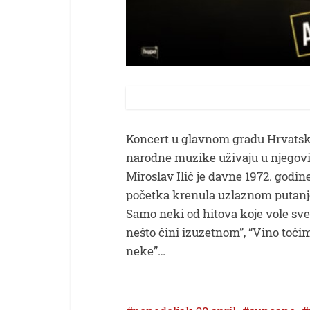
Koncert u glavnom gradu Hrvatske 
narodne muzike uživaju u njego
Miroslav Ilić je davne 1972. godin
početka krenula uzlaznom putanjom
Samo neki od hitova koje vole sve g
nešto čini izuzetnom”, “Vino točim
neke”…