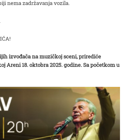
iji nema zadržavanja vozila.
.
IĆA!
ijih izvođača na muzičkoj sceni, prirediće
j Areni 18. oktobra 2025. godine. Sa početkom u
.