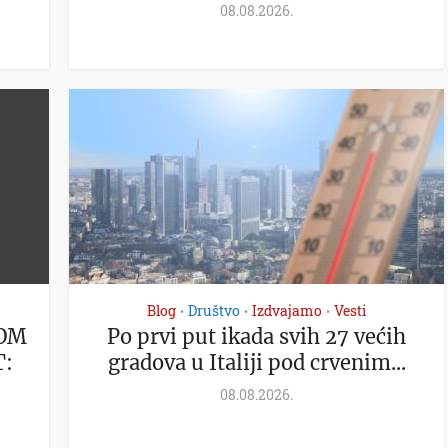
08.08.2026.
Blog
Društvo
Izdvajamo
Vesti
•
•
•
NOM
Po prvi put ikada svih 27 većih
T:
gradova u Italiji pod crvenim...
08.08.2026.