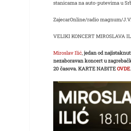
stanicama na auto-putevima u Srb
ZajecarOnline/radio magnum/J.V
VELIKI KONCERT MIROSLAVA IL
Miroslav Ilić
,
jedan od najistaknut
nezaboravan koncert u zagrebačko
20 časova.
KARTE NAĐITE
OVDE