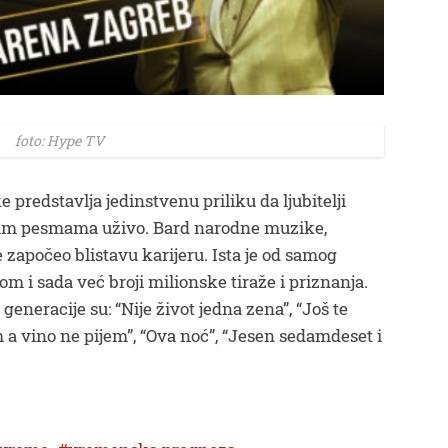
foto: Hype TV
predstavlja jedinstvenu priliku da ljubitelji
vim pesmama uživo. Bard narodne muzike,
e započeo blistavu karijeru. Ista je od samog
 i sada već broji milionske tiraže i priznanja.
eneracije su: “Nije život jedna zena”, “Još te
 a vino ne pijem”, “Ova noć”, “Jesen sedamdeset i