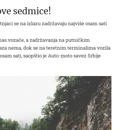
ove sedmice!
tnjaci se na izlazu zadržavaju najviše osam sati
anas vozače, a zadržavanja na putničkim
aza nema, dok se na teretnim terminalima vozila
osam sati, saopštio je Auto-moto savez Srbije