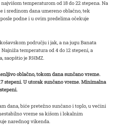
a najvišom temperaturom od 18 do 22 stepena. Na
ne i sredinom dana umereno oblačno, tek
posle podne i u ovim predelima očekuje
u košavskom području i jak, a na jugu Banata
 Najniža temperatura od 4 do 12 stepeni, a
a, saopštio je RHMZ.
menljivo oblačno, tokom dana sunčano vreme.
17 stepeni. U utorak sunčano vreme. Minimalna
stepeni.
 dana, biće pretežno sunčano i toplo, u većini
 nestabilno vreme sa kišom i lokalnim
uje narednog vikenda.