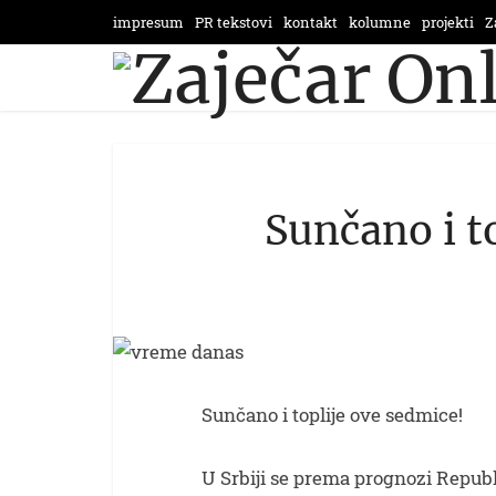
impresum
PR tekstovi
kontakt
kolumne
projekti
Z
Sunčano i t
Sunčano i toplije ove sedmice!
U Srbiji se prema prognozi Repu