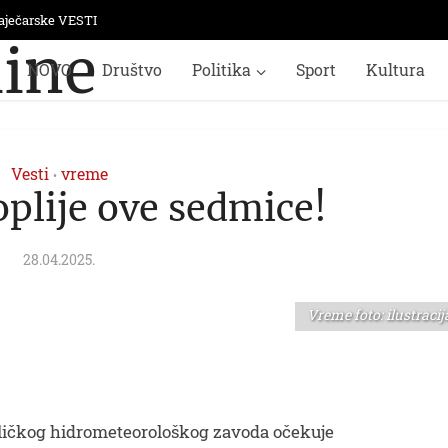
aječarske VESTI
NOVO
Društvo
Politika
Sport
Kultura
Vesti
vreme
•
oplije ove sedmice!
28.04.2025.
Vreme foto: ilustracij
bličkog hidrometeorološkog zavoda očekuje