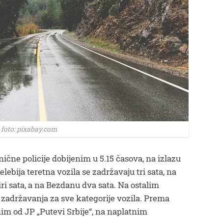
foto: pixabay.com
ne policije dobijenim u 5.15 časova, na izlazu
lebija teretna vozila se zadržavaju tri sata, na
ri sata, a na Bezdanu dva sata. Na ostalim
adržavanja za sve kategorije vozila. Prema
im od JP „Putevi Srbije“, na naplatnim