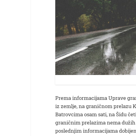
Prema informacijama Uprave granič
iz zemlje, na graničnom prelazu Ke
Batrovcima osam sati, na Šidu četi
graničnim prelazima nema dužih z
poslednjim informacijama dobijen