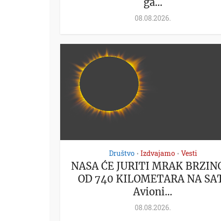
ga...
08.08.2026.
Društvo
Izdvajamo
Vesti
•
•
NASA ĆE JURITI MRAK BRZI
OD 740 KILOMETARA NA SA
Avioni...
08.08.2026.