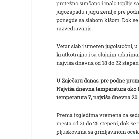
pretežno sunčano i malo toplije s
jugozapadu i jugu zemlje pre pod
ponegde sa slabom kišom. Dok se 
razvedravanje.
Vetar slab i umeren jugoistočni, 
kratkotrajno i sa olujnim udarima.
najviša dnevna od 18 do 22 stepen
U Zaječaru danas, pre podne pro
Najviša dnevna temperatura oko 
temperatura 7, najviša dnevna 20 
Prema izgledima vremena za sedam
mesta od 21 do 25 stepeni, dok se
pljuskovima sa grmljavinom oček