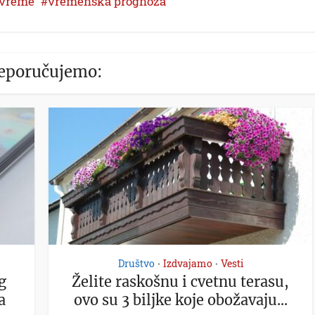
vreme
vremenska prognoza
eporučujemo:
Društvo
Izdvajamo
Vesti
•
•
g
Želite raskošnu i cvetnu terasu,
a
ovo su 3 biljke koje obožavaju...