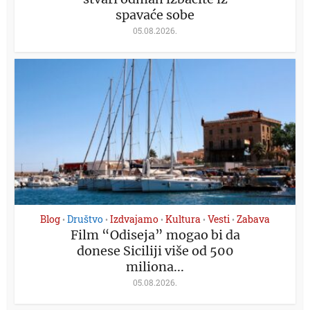
spavaće sobe
05.08.2026.
Blog
Društvo
Izdvajamo
Kultura
Vesti
Zabava
•
•
•
•
•
Film “Odiseja” mogao bi da
donese Siciliji više od 500
miliona...
05.08.2026.