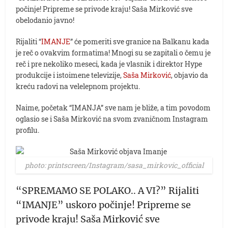
počinje! Pripreme se privode kraju! Saša Mirković sve
obelodanio javno!
Rijaliti “
IMANJE
” će pomeriti sve granice na Balkanu kada
je reč o ovakvim formatima! Mnogi su se zapitali o čemu je
reč i pre nekoliko meseci, kada je vlasnik i direktor Hype
produkcije i istoimene televizije,
Saša Mirković
, objavio da
kreću radovi na velelepnom projektu.
Naime, početak “IMANJA” sve nam je bliže, a tim povodom
oglasio se i Saša Mirković na svom zvaničnom Instagram
profilu.
photo: printscreen/Instagram/sasa_mirkovic_official
“SPREMAMO SE POLAKO.. A VI?” Rijaliti
“IMANJE” uskoro počinje! Pripreme se
privode kraju! Saša Mirković sve