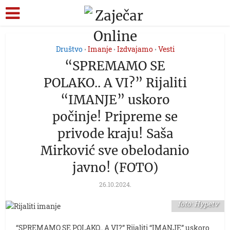
Društvo
Imanje
Izdvajamo
Vesti
•
•
•
“SPREMAMO SE
POLAKO.. A VI?” Rijaliti
“IMANJE” uskoro
počinje! Pripreme se
privode kraju! Saša
Mirković sve obelodanio
javno! (FOTO)
26.10.2024.
foto: Hypetv
“SPREMAMO SE POLAKO.. A VI?” Rijaliti “IMANJE” uskoro