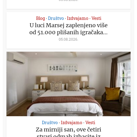
Blog
Društvo
Izdvajamo
Vesti
•
•
•
U luci Marsej zaplenjeno više
od 51.000 plišanih igračaka...
05.08.2026.
Društvo
Izdvajamo
Vesti
•
•
Za mirniji san, ove četiri
stvari odmah izbacite iz