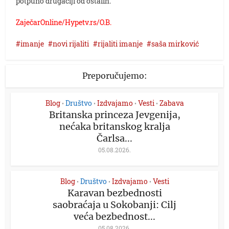
potpuno drugačiji od ostalih.
ZaječarOnline/Hypetv.rs/O.B.
imanje
novi rijaliti
rijaliti imanje
saša mirković
Preporučujemo:
Blog
Društvo
Izdvajamo
Vesti
Zabava
•
•
•
•
Britanska princeza Jevgenija,
nećaka britanskog kralja
Čarlsa...
05.08.2026.
Blog
Društvo
Izdvajamo
Vesti
•
•
•
Karavan bezbednosti
saobraćaja u Sokobanji: Cilj
veća bezbednost...
05.08.2026.