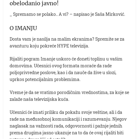
obelodanio javno!
_ Spremamo se polako.. A vi? – napisao je Saša Mirković.
O IMANJU
Dosta vam je nasilja na malim ekranima? Spremite se za
avanturu koju pokreće HYPE televizija.
Rijaliti pogram Imanje uskoro će doneti toplinu u vašim
domovima. Učesnici ovog formata moraće da rade
poljoprivredne poslove, kao i da nauče da žive u slozi,
uprkos potencijalnim problemima.
Vreme je da se vratimo porodičnim vrednostima, za koje se
zalaže naša televizijska kuća.
Učesnici će imati priliku da pokažu svoje veštine, ali i da
rade na međusobnoj komunikaciji i razumevanju. Njegov
naglasak na važnosti rada, odgovornosti i pažnje jednih
prema drugima jasno ukazuje na to da će ovaj rijaliti biti