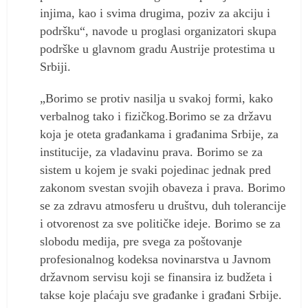
injima, kao i svima drugima, poziv za akciju i
podršku“, navode u proglasi organizatori skupa
podrške u glavnom gradu Austrije protestima u
Srbiji.
„Borimo se protiv nasilja u svakoj formi, kako
verbalnog tako i fizičkog.Borimo se za državu
koja je oteta građankama i građanima Srbije, za
institucije, za vladavinu prava. Borimo se za
sistem u kojem je svaki pojedinac jednak pred
zakonom svestan svojih obaveza i prava. Borimo
se za zdravu atmosferu u društvu, duh tolerancije
i otvorenost za sve političke ideje. Borimo se za
slobodu medija, pre svega za poštovanje
profesionalnog kodeksa novinarstva u Javnom
državnom servisu koji se finansira iz budžeta i
takse koje plaćaju sve građanke i građani Srbije.