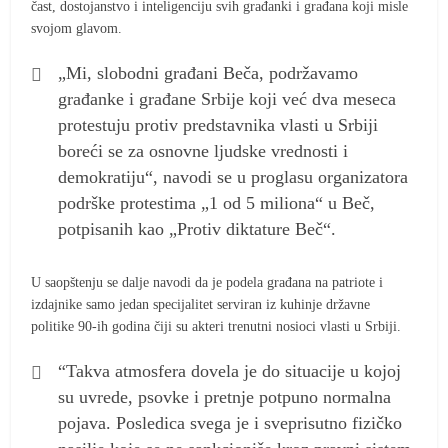
čast, dostojanstvo i inteligenciju svih građanki i građana koji misle
svojom glavom.
„Mi, slobodni građani Beča, podržavamo
građanke i građane Srbije koji već dva meseca
protestuju protiv predstavnika vlasti u Srbiji
boreći se za osnovne ljudske vrednosti i
demokratiju“, navodi se u proglasu organizatora
podrške protestima „1 od 5 miliona“ u Beč,
potpisanih kao „Protiv diktature Beč“.
U saopštenju se dalje navodi da je podela građana na patriote i
izdajnike samo jedan specijalitet serviran iz kuhinje državne
politike 90-ih godina čiji su akteri trenutni nosioci vlasti u Srbiji.
“Takva atmosfera dovela je do situacije u kojoj
su uvrede, psovke i pretnje potpuno normalna
pojava. Posledica svega je i sveprisutno fizičko