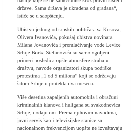
nasilje koje se ne sankcioniše kroz pravni sistem
države. Sama država je ukradena od građana“,
ističe se u saopštenju.
Ubistvo jednog od srpskih političara sa Kosova,
Olivera Ivanovića, pokušaj ubistva novinara
Milana Jovanovića i premlaćivanje vođe Levice
Srbije Borka Stefanovića su samo ogoljeni
primeri posledica opšte atmosfere straha u
društvu, navode organizatori skupa podrške
protestima „1 od 5 miliona“ koji se održavaju
šitom Srbije u protekla dva meseca.
Više desetina zapaljenih automobila i obračuni
kriminalnih klanova i huligana su svakodnevica
Srbije, dodaju oni. Prema njihovim navodima,
javni servis kao i televizijske stanice sa
nacionalnom frekvencijom uopšte ne izveštavaju