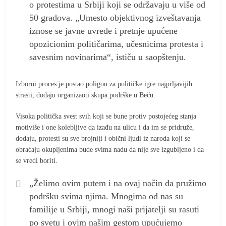
o protestima u Srbiji koji se održavaju u više od
50 gradova. „Umesto objektivnog izveštavanja
iznose se javne uvrede i pretnje upućene
opozicionim političarima, učesnicima protesta i
savesnim novinarima“, ističu u saopštenju.
Izborni proces je postao poligon za političke igre najprljavijih
strasti, dodaju organizaoti skupa podrške u Beču.
Visoka politička svest svih koji se bune protiv postojećeg stanja
motiviše i one kolebljive da izađu na ulicu i da im se pridruže,
dodaju, protesti su sve brojniji i obični ljudi iz naroda koji se
obraćaju okupljenima bude svima nadu da nije sve izgubljeno i da
se vredi boriti.
„Želimo ovim putem i na ovaj način da pružimo
podršku svima njima. Mnogima od nas su
familije u Srbiji, mnogi naši prijatelji su rasuti
po svetu i ovim našim gestom upućujemo