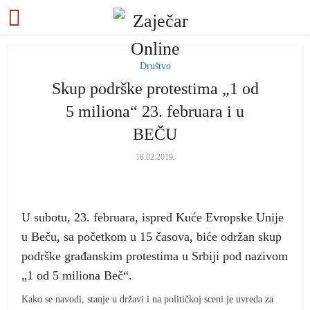
Društvo
Skup podrške protestima „1 od
5 miliona“ 23. februara i u
BEČU
18.02.2019.
U subotu, 23. februara, ispred Kuće Evropske Unije
u Beču, sa početkom u 15 časova, biće održan skup
podrške građanskim protestima u Srbiji pod nazivom
„1 od 5 miliona Beč“.
Kako se navodi, stanje u državi i na političkoj sceni je uvreda za