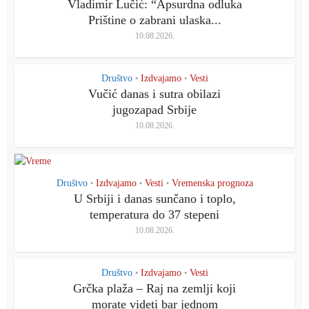
Vladimir Lučić: “Apsurdna odluka
Prištine o zabrani ulaska...
10.08.2026.
Društvo
Izdvajamo
Vesti
•
•
Vučić danas i sutra obilazi
jugozapad Srbije
10.08.2026.
Društvo
Izdvajamo
Vesti
Vremenska prognoza
•
•
•
U Srbiji i danas sunčano i toplo,
temperatura do 37 stepeni
10.08.2026.
Društvo
Izdvajamo
Vesti
•
•
Grčka plaža – Raj na zemlji koji
morate videti bar jednom