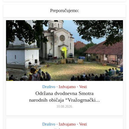
Preporučujemo:
Društvo
Izdvajamo
Vesti
•
•
Održana dvodnevna Smotra
narodnih običaja “Vražogrnački...
10.08.2026.
Društvo
Izdvajamo
Vesti
•
•