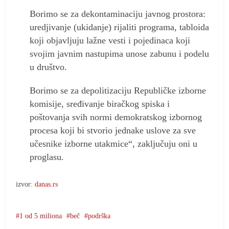
Borimo se za dekontaminaciju javnog prostora:
uredjivanje (ukidanje) rijaliti programa, tabloida
koji objavljuju lažne vesti i pojedinaca koji
svojim javnim nastupima unose zabunu i podelu
u društvo.
Borimo se za depolitizaciju Republičke izborne
komisije, sređivanje biračkog spiska i
poštovanja svih normi demokratskog izbornog
procesa koji bi stvorio jednake uslove za sve
učesnike izborne utakmice“, zaključuju oni u
proglasu.
izvor:
danas.rs
1 od 5 miliona
beč
podrška