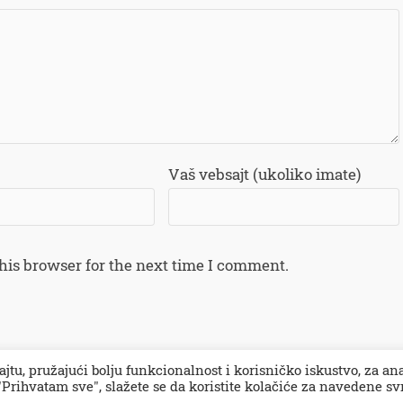
Vaš vebsajt (ukoliko imate)
his browser for the next time I comment.
ajtu, pružajući bolju funkcionalnost i korisničko iskustvo, za an
Prihvatam sve", slažete se da koristite kolačiće za navedene sv
impresum
PR 
.