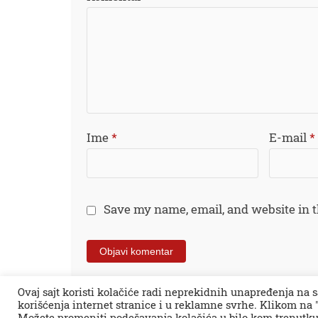
Ime
*
E-mail
*
Save my name, email, and website in t
Ovaj sajt koristi kolačiće radi neprekidnih unapređenja na s
korišćenja internet stranice i u reklamne svrhe. Klikom na "
Sva prava zadržana © 2026.
Zaječar Online
Možete promeniti podešavanja kolačića u bilo kom trenutku