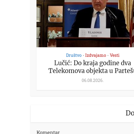
Društvo
Izdvajamo
Vesti
•
•
Lučić: Do kraja godine dva
Telekomova objekta u Parteš
06.08.2026.
Do
Komentar