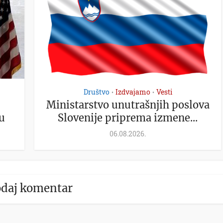
Društvo
Izdvajamo
Vesti
•
•
Ministarstvo unutrašnjih poslova
u
Slovenije priprema izmene...
06.08.2026.
daj komentar