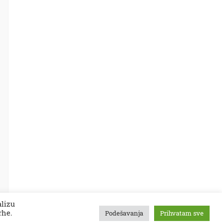
alizu
rhe.
Podešavanja
Prihvatam sve
tekstovi
kontakt
kolumne
projekti
Zaječarske VESTI