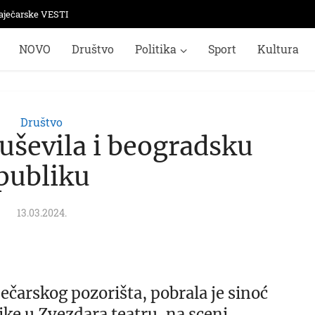
aječarske VESTI
NOVO
Društvo
Politika
Sport
Kultura
Društvo
uševila i beogradsku
publiku
13.03.2024.
ečarskog pozorišta, pobrala je sinoć
ke u Zvezdara teatru, na sceni