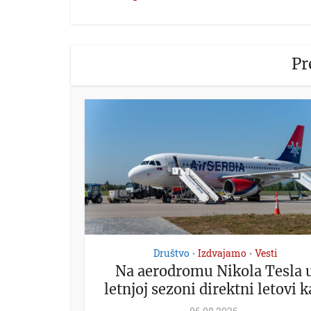
Pr
Društvo
Izdvajamo
Vesti
•
•
Na aerodromu Nikola Tesla 
letnjoj sezoni direktni letovi ka