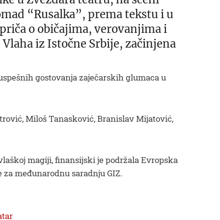
omad “Rusalka”, prema tekstu i u
 priča o običajima, verovanjima i
laha iz Istočne Srbije, začinjena
uspešnih gostovanja zaječarskih glumaca u
trović, Miloš Tanasković, Branislav Mijatović,
laškoj magiji, finansijski je podržala Evropska
e za međunarodnu saradnju GIZ.
atar