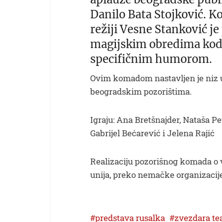
Danilo Bata Stojković. K
režiji Vesne Stanković je
magijskim obredima kod V
specifičnim humorom.
Ovim komadom nastavljen je niz 
beogradskim pozorištima.
Igraju: Ana Bretšnajder, Nataša Pe
Gabrijel Bećarević i Jelena Rajić
Realizaciju pozorišnog komada o v
unija, preko nemačke organizacij
predstava rusalka
zvezdara te