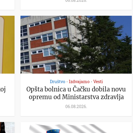
06.08.2026.
Društvo
Izdvajamo
Vesti
•
•
oj
Opšta bolnica u Čačku dobila novu
opremu od Ministarstva zdravlja
06.08.2026.