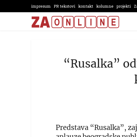
impresum
PR tekstovi
kontakt
kolumne
projekti
Z
“Rusalka” od
Predstava “Rusalka”, zaj
aplauze beogradske publi