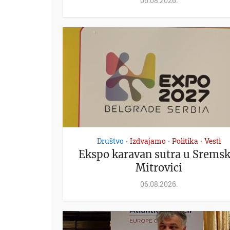
06.08.2026.
Društvo
Izdvajamo
Politika
Vesti
•
•
•
Ekspo karavan sutra u Sremsk
Mitrovici
06.08.2026.