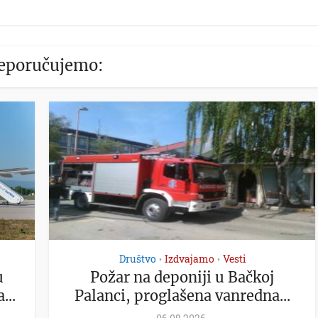
eporučujemo:
Društvo
Izdvajamo
Vesti
•
•
u
Požar na deponiji u Bačkoj
...
Palanci, proglašena vanredna...