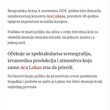
Beogradska Arena 4. novembra 2026. godine biće domaćin
nezaboravnog koncerta
Ace Lukasa
, povodom 40 godina
njegove impresivne muzičke karijere.
Publika će imati priliku da uživa u svim hitovima koji su
obeležili decenije domaće estrade, na jednom mestu i u
jednoj noći.
Očekuje se spektakularna scenografija,
izvanredna produkcija i atmosfera koju
samo
Aca Lukas
zna da priredi.
Svi fanovi imaju priliku da prisustvuju ovom posebnom
događaju i podsete se zašto je Lukas već četiri decenije kralj
najboljeg provoda.