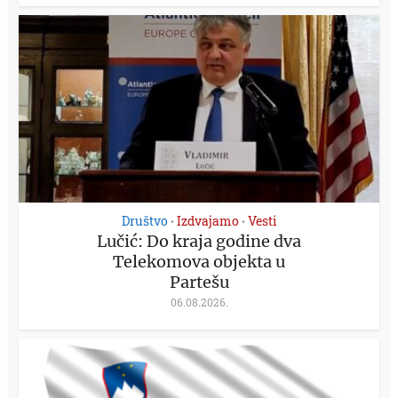
Društvo
Izdvajamo
Vesti
•
•
Lučić: Do kraja godine dva
Telekomova objekta u
Partešu
06.08.2026.