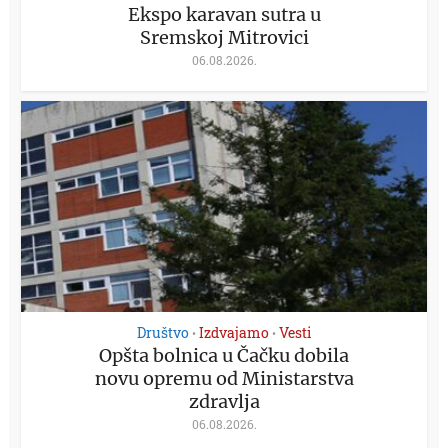
Ekspo karavan sutra u
Sremskoj Mitrovici
06.08.2026.
Društvo
Izdvajamo
Vesti
•
•
Opšta bolnica u Čačku dobila
novu opremu od Ministarstva
zdravlja
06.08.2026.