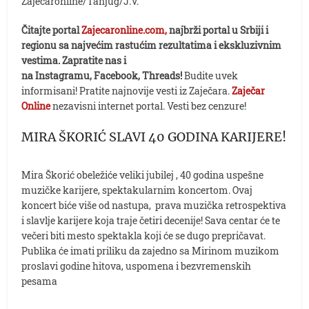
Zajecaronline/Tanjug/J.V.
Čitajte portal
Zajecaronline.com,
najbrži portal u Srbiji i
regionu sa najvećim rastućim rezultatima i ekskluzivnim
vestima. Zapratite nas i
na Instagramu, Facebook, Threads!
Budite uvek
informisani! Pratite najnovije vesti iz Zaječara.
Zaječar
Online
nezavisni internet portal. Vesti bez cenzure!
MIRA ŠKORIĆ SLAVI 40 GODINA KARIJERE!
Mira Škorić obeležiće veliki jubilej , 40 godina uspešne
muzičke karijere, spektakularnim koncertom. Ovaj
koncert biće više od nastupa, prava muzička retrospektiva
i slavlje karijere koja traje četiri decenije! Sava centar će te
večeri biti mesto spektakla koji će se dugo prepričavat.
Publika će imati priliku da zajedno sa Mirinom muzikom
proslavi godine hitova, uspomena i bezvremenskih
pesama