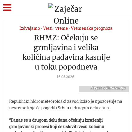
Izdvajamo
Vesti
vreme
Vremenska prognoza
•
•
•
RHMZ: Očekuju se
grmljavina i velika
količina padavina kasnije
u toku popodneva
16.05.2026.
foto:
Hypetv/ilustracija
Republički hidrometeorološki zavod izdao je upozorenje na
nevreme koje će pogoditi Srbiju u drugom delu dana.
“Danas se u drugom delu dana očekuju izraženiji
grmljavinski procesi koji će usloviti veću količinu