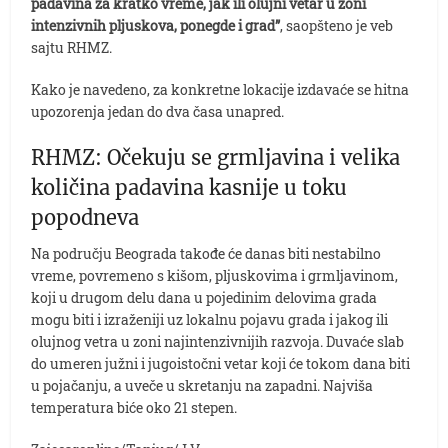
padavina za kratko vreme, jak ili olujni vetar u zoni
intenzivnih pljuskova, ponegde i grad”
, saopšteno je veb
sajtu RHMZ.
Kako je navedeno, za konkretne lokacije izdavaće se hitna
upozorenja jedan do dva časa unapred.
RHMZ: Očekuju se grmljavina i velika
količina padavina kasnije u toku
popodneva
Na području Beograda takođe će danas biti nestabilno
vreme, povremeno s kišom, pljuskovima i grmljavinom,
koji u drugom delu dana u pojedinim delovima grada
mogu biti i izraženiji uz lokalnu pojavu grada i jakog ili
olujnog vetra u zoni najintenzivnijih razvoja. Duvaće slab
do umeren južni i jugoistočni vetar koji će tokom dana biti
u pojačanju, a uveče u skretanju na zapadni. Najviša
temperatura biće oko 21 stepen.