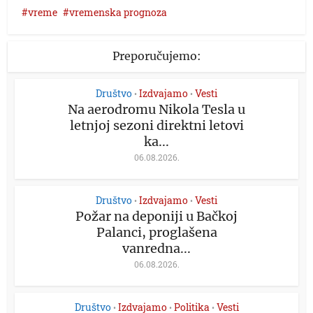
vreme
vremenska prognoza
Preporučujemo:
Društvo
Izdvajamo
Vesti
•
•
Na aerodromu Nikola Tesla u
letnjoj sezoni direktni letovi
ka...
06.08.2026.
Društvo
Izdvajamo
Vesti
•
•
Požar na deponiji u Bačkoj
Palanci, proglašena
vanredna...
06.08.2026.
Društvo
Izdvajamo
Politika
Vesti
•
•
•