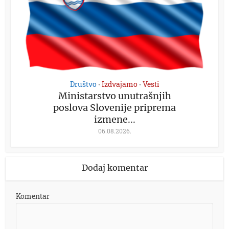
Društvo
Izdvajamo
Vesti
•
•
Ministarstvo unutrašnjih
poslova Slovenije priprema
izmene...
06.08.2026.
Dodaj komentar
Komentar