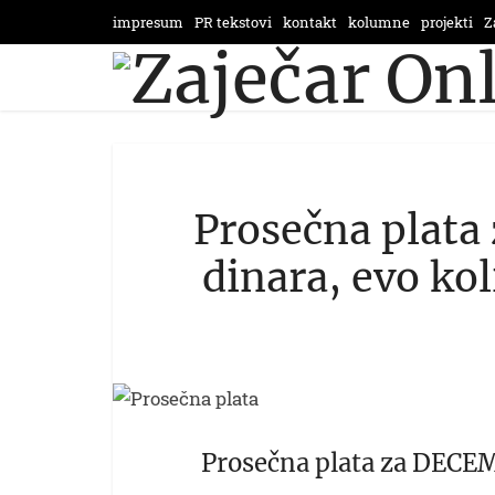
impresum
PR tekstovi
kontakt
kolumne
projekti
Z
Prosečna plat
dinara, evo kol
Prosečna plata za DECE