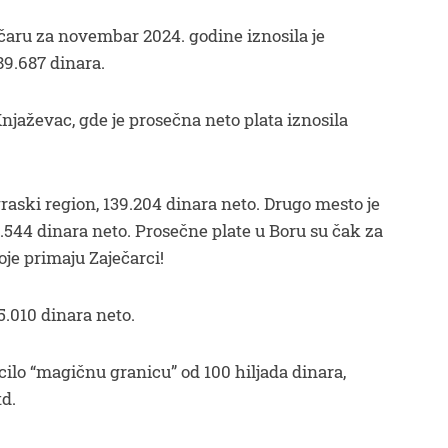
čaru za novembar 2024. godine iznosila je
89.687 dinara.
Knjaževac, gde je prosečna neto plata iznosila
raski region, 139.204 dinara neto. Drugo mesto je
.544 dinara neto. Prosečne plate u Boru su čak za
oje primaju Zaječarci!
5.010 dinara neto.
ilo “magičnu granicu” od 100 hiljada dinara,
td.