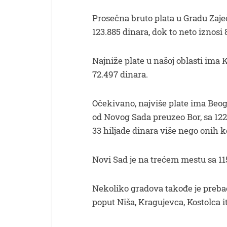
Prosečna bruto plata u Gradu Zaje
123.885 dinara, dok to neto iznosi 
Najniže plate u našoj oblasti ima 
72.497 dinara.
Očekivano, najviše plate ima Beog
od Novog Sada preuzeo Bor, sa 122
33 hiljade dinara više nego onih k
Novi Sad je na trećem mestu sa 11
Nekoliko gradova takođe je prebac
poput Niša, Kragujevca, Kostolca i