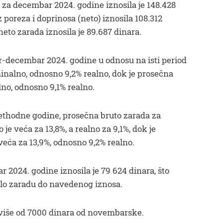
 za decembar 2024. godine iznosila je 148.428
 poreza i doprinosa (neto) iznosila 108.312
eto zarada iznosila je 89.687 dinara.
r-decembar 2024. godine u odnosu na isti period
minalno, odnosno 9,2% realno, dok je prosečna
no, odnosno 9,1% realno.
thodne godine, prosečna bruto zarada za
e veća za 13,8%, a realno za 9,1%, dok je
eća za 13,9%, odnosno 9,2% realno.
 2024. godine iznosila je 79 624 dinara, što
ilo zaradu do navedenog iznosa.
 više od 7000 dinara od novembarske.