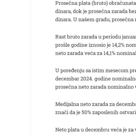
Prosečna plata (bruto) obračunata
dinara, dok je prosečna zarada bez
dinara. U našem gradu, prosečna n
Rast bruto zarada u periodu janua
prošle godine iznosio je 14,2% no
neto zarada veća za 14,1% nominal
U poređenju sa istim mesecom pre
decembar 2024. godine nominalno j
prosečna neto zarada nominalno v
Medijalna neto zarada za decembar
znači da je 50% zaposlenih ostvar
Neto plata u decembru veća je za