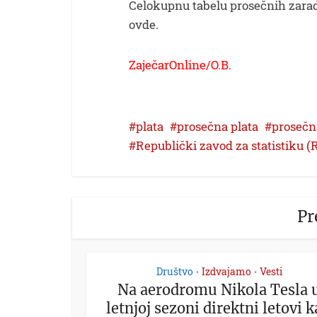
Celokupnu tabelu prosečnih zara
ovde.
ZaječarOnline/O.B.
plata
prosečna plata
prosečn
Republički zavod za statistiku (
Pr
Društvo
Izdvajamo
Vesti
•
•
Na aerodromu Nikola Tesla 
letnjoj sezoni direktni letovi ka