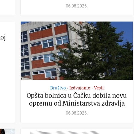
06.08.2026.
oj
Društvo
Izdvajamo
Vesti
•
•
Opšta bolnica u Čačku dobila novu
opremu od Ministarstva zdravlja
06.08.2026.