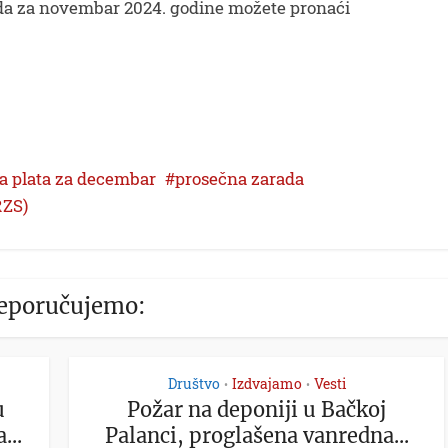
da za novembar 2024. godine možete pronaći
a plata za decembar
prosečna zarada
RZS)
eporučujemo:
Društvo
Izdvajamo
Vesti
•
•
u
Požar na deponiji u Bačkoj
...
Palanci, proglašena vanredna...