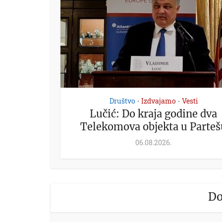
Društvo
Izdvajamo
Vesti
•
•
Lučić: Do kraja godine dva
Telekomova objekta u Parteš
06.08.2026.
Do