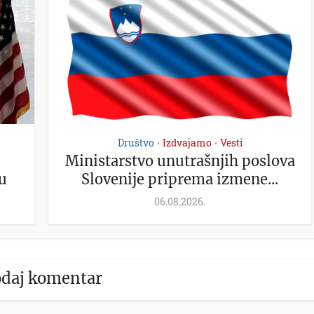
Društvo
Izdvajamo
Vesti
•
•
Ministarstvo unutrašnjih poslova
u
Slovenije priprema izmene...
06.08.2026.
daj komentar