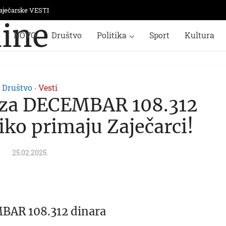
aječarske VESTI
NOVO
Društvo
Politika
Sport
Kultura
Društvo
Vesti
•
a za DECEMBAR 108.312
iko primaju Zaječarci!
25.02.2025.
MBAR 108.312 dinara