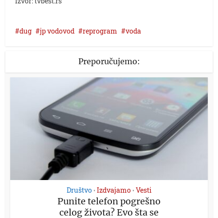
Izvor: tvbest.rs
dug
jp vodovod
reprogram
voda
Preporučujemo:
Društvo
Izdvajamo
Vesti
•
•
Punite telefon pogrešno
celog života? Evo šta se