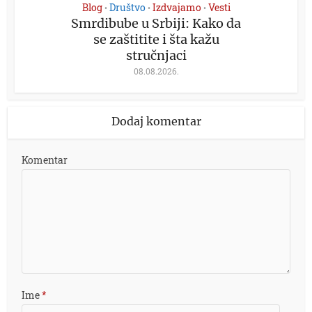
Blog
Društvo
Izdvajamo
Vesti
•
•
•
Smrdibube u Srbiji: Kako da
se zaštitite i šta kažu
stručnjaci
08.08.2026.
Dodaj komentar
Komentar
Ime
*