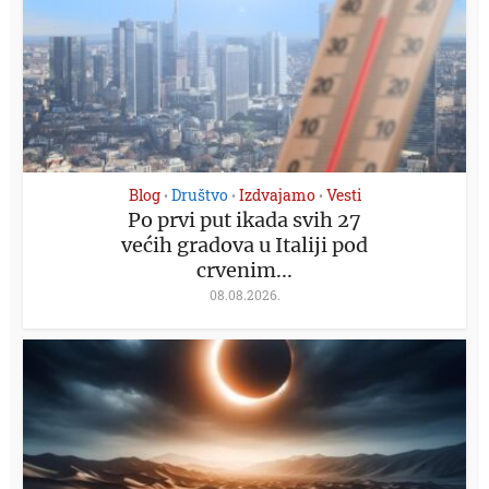
Blog
Društvo
Izdvajamo
Vesti
•
•
•
Po prvi put ikada svih 27
većih gradova u Italiji pod
crvenim...
08.08.2026.