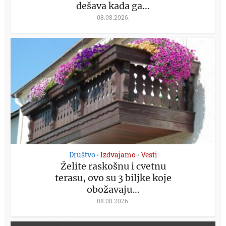
dešava kada ga...
08.08.2026.
Društvo
Izdvajamo
Vesti
•
•
Želite raskošnu i cvetnu
terasu, ovo su 3 biljke koje
obožavaju...
08.08.2026.