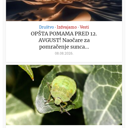
Društvo
Izdvajamo
Vesti
•
•
OPŠTA POMAMA PRED 12.
AVGUST! Naočare za
pomračenje sunca...
08.08.2026.