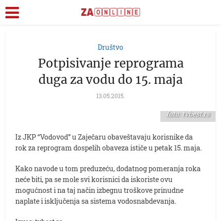
Društvo
Potpisivanje reprograma
duga za vodu do 15. maja
13.05.2015.
foto: tvbest.rs
Iz JKP “Vodovod” u Zaječaru obaveštavaju korisnike da
rok za reprogram dospelih obaveza ističe u petak 15. maja.
Kako navode u tom preduzeću, dodatnog pomeranja roka
neće biti, pa se mole svi korisnici da iskoriste ovu
mogućnost i na taj način izbegnu troškove prinudne
naplate i isključenja sa sistema vodosnabdevanja.