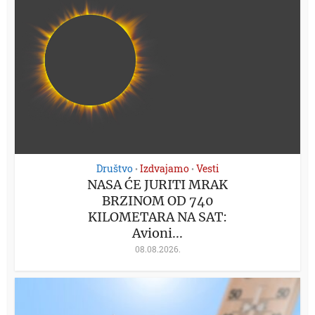
Društvo
Izdvajamo
Vesti
•
•
NASA ĆE JURITI MRAK
BRZINOM OD 740
KILOMETARA NA SAT:
Avioni...
08.08.2026.