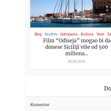
Blog
Društvo
Izdvajamo
Kultura
Vesti
Z
•
•
•
•
•
Film “Odiseja” mogao bi da
donese Siciliji više od 500
miliona...
05.08.2026.
Do
Komentar