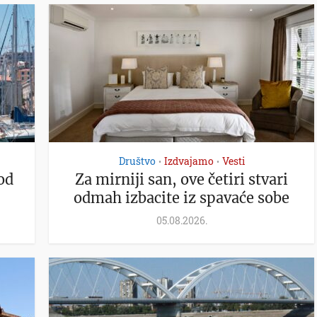
Društvo
Izdvajamo
Vesti
•
•
od
Za mirniji san, ove četiri stvari
odmah izbacite iz spavaće sobe
05.08.2026.