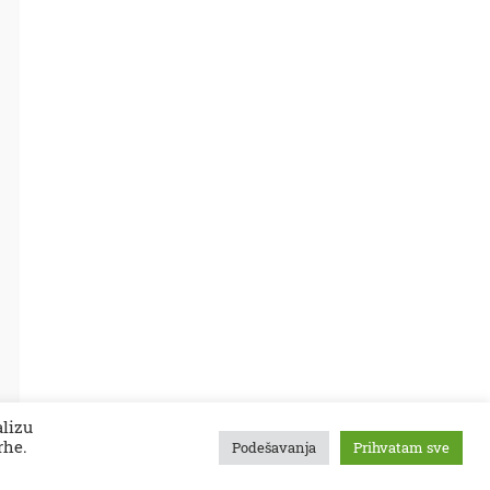
alizu
rhe.
Podešavanja
Prihvatam sve
tekstovi
kontakt
kolumne
projekti
Zaječarske VESTI