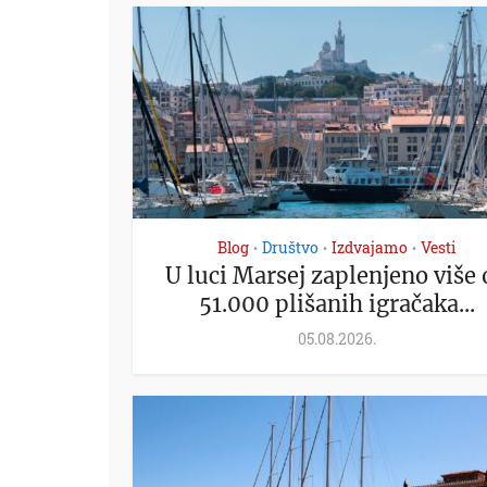
Blog
Društvo
Izdvajamo
Vesti
•
•
•
U luci Marsej zaplenjeno više 
51.000 plišanih igračaka...
05.08.2026.