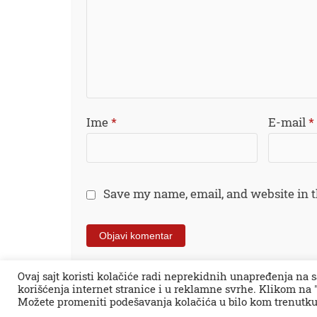
Ime
*
E-mail
*
Save my name, email, and website in t
Ovaj sajt koristi kolačiće radi neprekidnih unapređenja na s
korišćenja internet stranice i u reklamne svrhe. Klikom na "
Sva prava zadržana © 2026.
Zaječar Online
Možete promeniti podešavanja kolačića u bilo kom trenutku