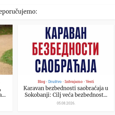
eporučujemo:
a
Blog
Društvo
Izdvajamo
Vesti
•
•
•
,
Karavan bezbednosti saobraćaja u
...
Sokobanji: Cilj veća bezbednost...
05.08.2026.