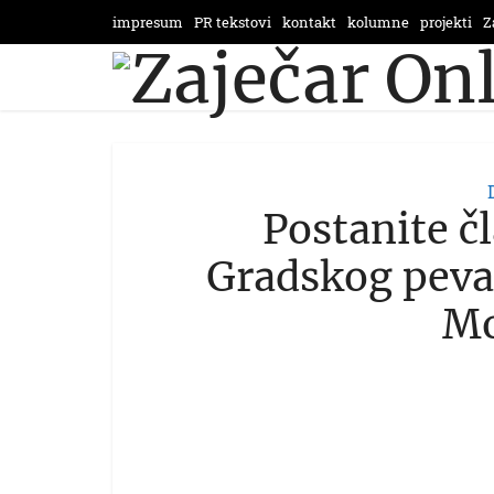
impresum
PR tekstovi
kontakt
kolumne
projekti
Z
Postanite č
Gradskog peva
Mo