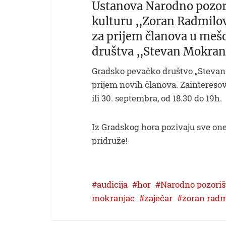
Ustanova Narodno pozori
kulturu ,,Zoran Radmilov
za prijem članova u meš
društva ,,Stevan Mokran
Gradsko pevačko društvo „Stevan 
prijem novih članova. Zainteresov
ili 30. septembra, od 18.30 do 19h.
Iz Gradskog hora pozivaju sve one 
pridruže!
audicija
hor
Narodno pozoriš
mokranjac
zaječar
zoran radm