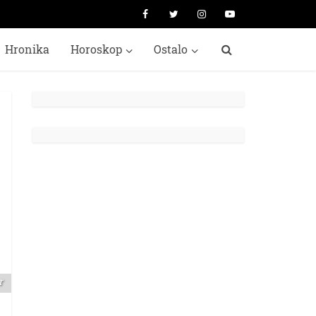
Hronika
Horoskop
Ostalo
r