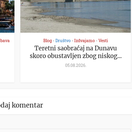
abava
Blog
Društvo
Izdvajamo
Vesti
•
•
•
Teretni saobraćaj na Dunavu
skoro obustavljen zbog niskog...
05.08.2026.
daj komentar