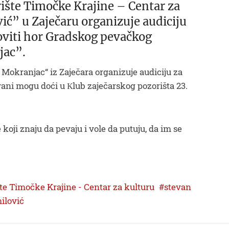
šte Timočke Krajine – Centar za
ić” u Zaječaru organizuje audiciju
oviti hor Gradskog pevačkog
jac”.
Mokranjac“ iz Zaječara organizuje audiciju za
ani mogu doći u Кlub zaječarskog pozorišta 23.
koji znaju da pevaju i vole da putuju, da im se
te Timočke Krajine - Centar za kulturu
stevan
ilović