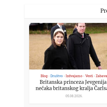
Pr
Blog
Društvo
Izdvajamo
Vesti
Zabav
•
•
•
•
Britanska princeza Jevgenija
nećaka britanskog kralja Čarlsa
05.08.2026.