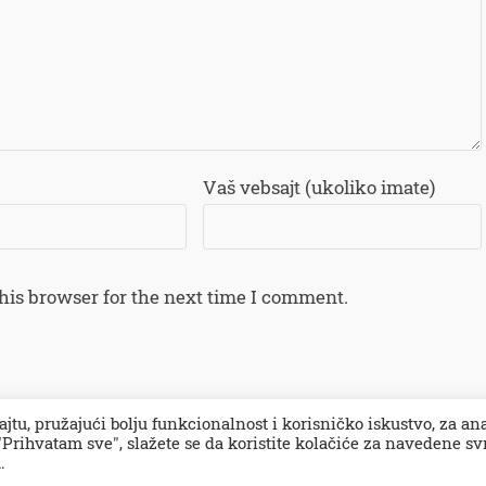
Vaš vebsajt (ukoliko imate)
his browser for the next time I comment.
ajtu, pružajući bolju funkcionalnost i korisničko iskustvo, za an
Prihvatam sve", slažete se da koristite kolačiće za navedene sv
impresum
PR 
.