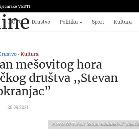
aječarske VESTI
NOVO
Društvo
Politika
Sport
Kultura
Društvo
Kultura
•
lan mešovitog hora
čkog društva ,,Stevan
kranjac”
20.09.2021.
FOTO: NPTK CK "Zoran Radmilović" Zaječa