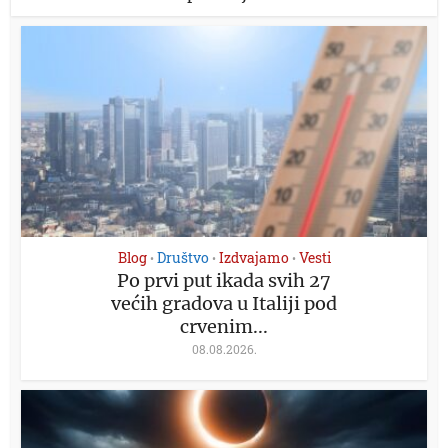
Blog
Društvo
Izdvajamo
Vesti
•
•
•
Po prvi put ikada svih 27
većih gradova u Italiji pod
crvenim...
08.08.2026.