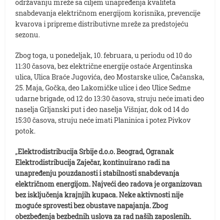
održavanju mreže sa ciljem unapređenja kvaliteta
snabdevanja električnom energijom korisnika, prevencije
kvarova i pripreme distributivne mreže za predstojeću
sezonu.
Zbog toga, u ponedeljak, 10. februara, u periodu od 10 do
11:30 časova, bez električne energije ostaće Argentinska
ulica, Ulica Braće Jugovića, deo Mostarske ulice, Čačanska,
25. Maja, Gočka, deo Lakomičke ulice i deo Ulice Sedme
udarne brigade, od 12 do 13:30 časova, struju neće imati deo
naselja Grljanski put i deo naselja Višnjar, dok od 14 do
15:30 časova, struju neće imati Planinica i potez Pivkov
potok.
„
Elektrodistribucija Srbije d.o.o. Beograd, Ogranak
Elektrodistribucija Zaječar, kontinuirano radi na
unapređenju pouzdanosti i stabilnosti snabdevanja
električnom energijom. Najveći deo radova je organizovan
bez isključenja krajnjih kupaca. Neke aktivnosti nije
moguće sprovesti bez obustave napajanja. Zbog
obezbeđenja bezbednih uslova za rad naših zaposlenih.