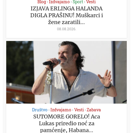
Blog
Izdvajamo
Sport
Vesti
•
•
•
IZJAVA ERLINGA HALANDA
DIGLA PRAŠINU! Muškarci i
žene zaratili...
08.08.2026.
Društvo
Izdvajamo
Vesti
Zabava
•
•
•
SUTOMORE GORELO! Aca
Lukas priredio noć za
pamćenje, Habana...