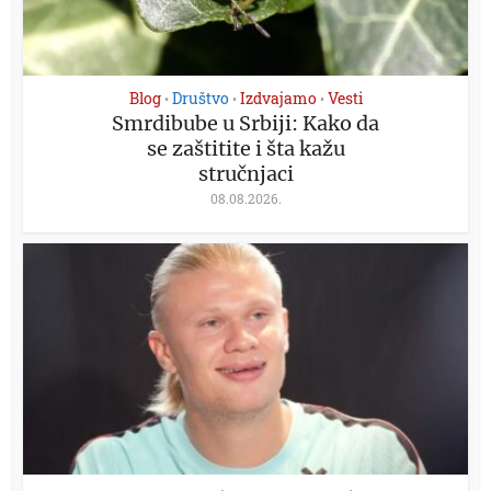
Blog
Društvo
Izdvajamo
Vesti
•
•
•
Smrdibube u Srbiji: Kako da
se zaštitite i šta kažu
stručnjaci
08.08.2026.