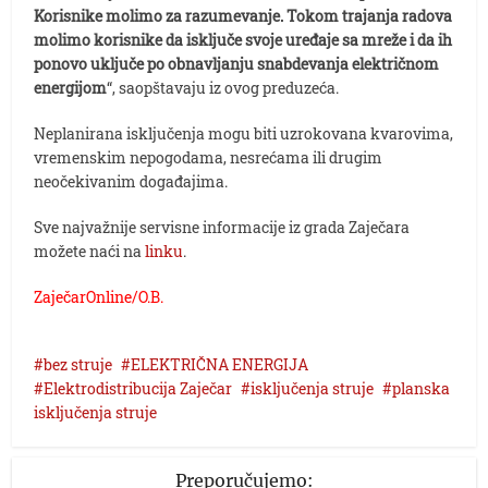
Korisnike molimo za razumevanje. Tokom trajanja radova
molimo korisnike da isključe svoje uređaje sa mreže i da ih
ponovo uključe po obnavljanju snabdevanja električnom
energijom
“, saopštavaju iz ovog preduzeća.
Neplanirana isključenja mogu biti uzrokovana kvarovima,
vremenskim nepogodama, nesrećama ili drugim
neočekivanim događajima.
Sve najvažnije servisne informacije iz grada Zaječara
možete naći na
linku
.
ZaječarOnline/O.B.
bez struje
ELEKTRIČNA ENERGIJA
Elektrodistribucija Zaječar
isključenja struje
planska
isključenja struje
Preporučujemo: