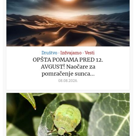
Društvo
Izdvajamo
Vesti
•
•
OPŠTA POMAMA PRED 12.
AVGUST! Naočare za
pomračenje sunca...
08.08.2026.