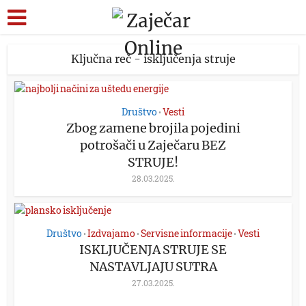
Ključna reč - isključenja struje
Društvo
Vesti
•
Zbog zamene brojila pojedini
potrošači u Zaječaru BEZ
STRUJE!
28.03.2025.
Društvo
Izdvajamo
Servisne informacije
Vesti
•
•
•
ISKLJUČENJA STRUJE SE
NASTAVLJAJU SUTRA
27.03.2025.