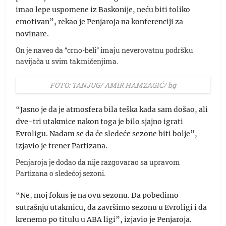
imao lepe uspomene iz Baskonije, neću biti toliko
emotivan”, rekao je Penjaroja na konferenciji za
novinare.
On je naveo da “crno-beli” imaju neverovatnu podršku
navijača u svim takmičenjima.
FOTO: TANJUG/ AMIR HAMZAGIĆ/ bg
“Jasno je da je atmosfera bila teška kada sam došao, ali
dve-tri utakmice nakon toga je bilo sjajno igrati
Evroligu. Nadam se da će sledeće sezone biti bolje”,
izjavio je trener Partizana.
Penjaroja je dodao da nije razgovarao sa upravom
Partizana o sledećoj sezoni.
“Ne, moj fokus je na ovu sezonu. Da pobedimo
sutrašnju utakmicu, da završimo sezonu u Evroligi i da
krenemo po titulu u ABA ligi”, izjavio je Penjaroja.