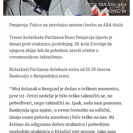
FOTO: TANJUG/ ANA
PAUNKOVIĆ/ nr
Penjaroja: Fokus na završnicu sezone i borbu za ABA titulu
Trener košarkaša Partizana Đoan Penjaroja izjavio je
danas pred utakmicu poslednjeg, 38. kola Evrolige da
njegova ekipa želi da pobedom završi učešće u
ovosezonskom takmičenju.
Košarkaši Partizana dočekaće sutra od 20.30 časova
Baskoniju u Beogradskoj areni.
“Moj dolazak u Beograd je došao u teškom momentu,
prve tri-četiri nedelje je bilo teško takmičiti se, ne
pobeđivati, nego takmičiti se. Ipak, sada sam ponosan.
Baskonija igra sjajno, u ovom trenutku su odlični,
imaju osam pobeda zaredom i biće teško za nas. Mi
želimo da odigramo dobru utakmicu i pobedimo
poslednju utakmicu u Evroligi ove sezone. Iako sam