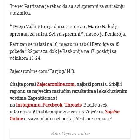
Trener Partizana je rekao da su svi spremni za sutrašnju
utakmicu.
“Dvejn Vašington je danas trenirao, Mario Nakić je
spreman za sutra. Svi su spremni”, naveo je Penjaroja.
Partizan se nalazi na 16. mestu na tabeli Evrolige sa 15
pobeda i 22 poraza, dok je Baskonija na 17. poziciji sa
učinkom 13-24.
Zajecaronline.com/Tanjug/ N.B.
Čitajte portal
Zajecaronline.com,
najbrži portal u Srbiji i
regionu sa najvećim rastućim rezultatima i ekskluzivnim
vestima. Zapratite nas i
na
Instagramu
,
Facebook
,
Threads
!
Budite uvek
informisani! Pratite najnovije vesti iz Zaječara.
Zaječar
Online
nezavisni internet portal. Vesti bez cenzure!
Foto: Zaječaronline