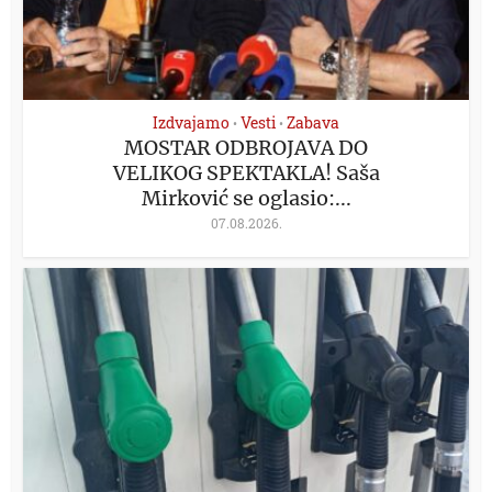
Izdvajamo
Vesti
Zabava
•
•
MOSTAR ODBROJAVA DO
VELIKOG SPEKTAKLA! Saša
Mirković se oglasio:...
07.08.2026.