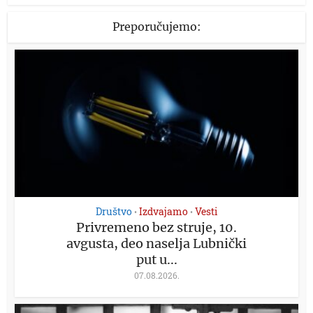
Preporučujemo:
Društvo
Izdvajamo
Vesti
•
•
Privremeno bez struje, 10.
avgusta, deo naselja Lubnički
put u...
07.08.2026.