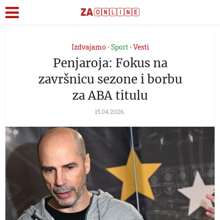
Izdvajamo
Sport
Vesti
•
•
Penjaroja: Fokus na
završnicu sezone i borbu
za ABA titulu
15.04.2026.