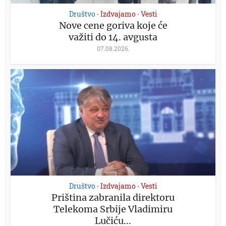
Društvo
Izdvajamo
Vesti
•
•
Nove cene goriva koje će
važiti do 14. avgusta
07.08.2026.
Društvo
Izdvajamo
Vesti
•
•
Priština zabranila direktoru
Telekoma Srbije Vladimiru
Lučiću...