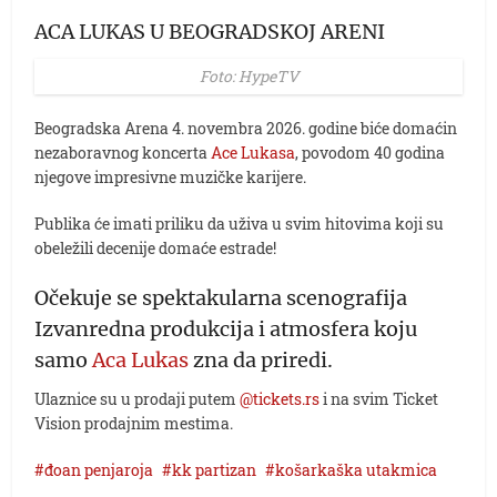
ACA LUKAS U BEOGRADSKOJ ARENI
Foto: HypeTV
Beogradska Arena 4. novembra 2026. godine biće domaćin
nezaboravnog koncerta
Ace Lukasa
, povodom 40 godina
njegove impresivne muzičke karijere.
Publika će imati priliku da uživa u svim hitovima koji su
obeležili decenije domaće estrade!
Očekuje se spektakularna scenografija
Izvanredna produkcija i atmosfera koju
samo
Aca Lukas
zna da priredi.
Ulaznice su u prodaji putem
@tickets.rs
i na svim Ticket
Vision prodajnim mestima.
đoan penjaroja
kk partizan
košarkaška utakmica