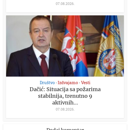
07.08.2026.
Društvo
Izdvajamo
Vesti
•
•
Dačić: Situacija sa požarima
stabilnija, trenutno 9
aktivnih...
07.08.2026.
Dodaj komentar