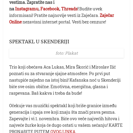
vestima. Zapratite nas i
na
Instagramu
,
Facebook
,
Threads
!
Budite uvek
informisani! Pratite najnovije vesti iz Zaječara.
Zaječar
Online
nezavisni internet portal. Vesti bez cenzure!
SPEKTAKL U SKENDERIJI
foto: Plakat
Trio koji obećava Aca Lukas, Mira Škorić i Miroslav Ilić
poznati su za stvaranje sjajne atmosfere. Po prvi put
nastupiće zajedno na istoj bini! Kafanska noć u Skenderiji
biće sve osim obične. Emotivna, energična, glasna i
raspevana. Baš kakva i treba da bude!
Očekuje vas muzički spektakl koji briše granice između
generacija i spaja sve koji znaju šta znači prava pesma.
Zapevajte i vi 1. novembra. Biće ovo veče najvećih hitova i
najveće žurke koja će dugo ostati u vašem sećanju! KARTE
PRONAĐITE PUTEM
OVOG LINKA
.