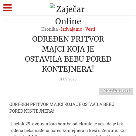
Hronika
Izdvajamo
Vesti
•
•
ODREĐEN PRITVOR
MAJCI KOJA JE
OSTAVILA BEBU PORED
KONTEJNERA!
01.09.2025.
foto:Pinterest
ODREĐEN PRITVOR MAJCI KOJA JE OSTAVILA BEBU
PORED KONTEJNERA!
U petak 29. avgusta kao bomba odjeknula je vest da je tek
rođena beba nađena pored kontejnera u kesi u Zemunu. Od