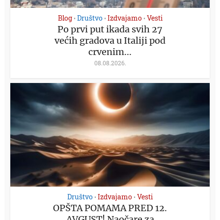
Blog
Društvo
Izdvajamo
Vesti
•
•
•
Po prvi put ikada svih 27
većih gradova u Italiji pod
crvenim...
08.08.2026.
Društvo
Izdvajamo
Vesti
•
•
OPŠTA POMAMA PRED 12.
AVGUST! Naočare za