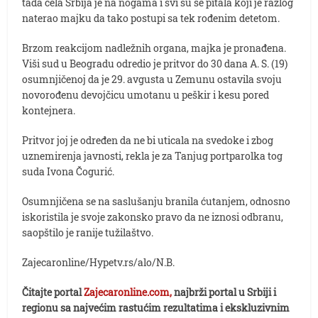
tada cela Srbija je na nogama i svi su se pitala koji je razlog
naterao majku da tako postupi sa tek rođenim detetom.
Brzom reakcijom nadležnih organa, majka je pronađena.
Viši sud u Beogradu odredio je pritvor do 30 dana A. S. (19)
osumnjičenoj da je 29. avgusta u Zemunu ostavila svoju
novorođenu devojčicu umotanu u peškir i kesu pored
kontejnera.
Pritvor joj je određen da ne bi uticala na svedoke i zbog
uznemirenja javnosti, rekla je za Tanjug portparolka tog
suda Ivona Čogurić.
Osumnjičena se na saslušanju branila ćutanjem, odnosno
iskoristila je svoje zakonsko pravo da ne iznosi odbranu,
saopštilo je ranije tužilaštvo.
Zajecaronline/Hypetv.rs/alo/N.B.
Čitajte portal
Zajecaronline.com,
najbrži portal u Srbiji i
regionu sa najvećim rastućim rezultatima i ekskluzivnim