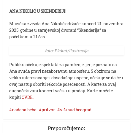
ANA NIKOLIĆ U SKENDERIJI!
Muzička zvezda Ana Nikolić održaće koncert 21. novembra
2025. godine u sarajevskoj dvorani “Skenderija” sa
početkom u 21 čas.
foto: Plakat/ilustracija
Publiku očekuje spektakl za pamćenje, jer je poznato da
Ana svuda pravi nezaboravnu atmosferu. S obzirom na
veliko interesovanje i dosadašnje uspehe, očekuje se da će i
ovaj nastup oboriti rekorde posećenosti. A karte za ovaj
dugoočekivani koncert već su u prodaji. Karte možete
kupiti
OVDE.
nađena beba
pritvor
viši sud beograd
Preporučujemo: