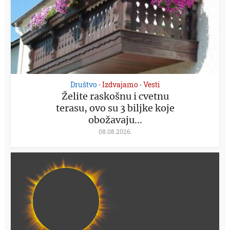
Društvo
Izdvajamo
Vesti
•
•
Želite raskošnu i cvetnu
terasu, ovo su 3 biljke koje
obožavaju...
08.08.2026.