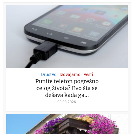
Društvo
Izdvajamo
Vesti
•
•
Punite telefon pogrešno
celog života? Evo šta se
dešava kada ga...
08.08.2026.