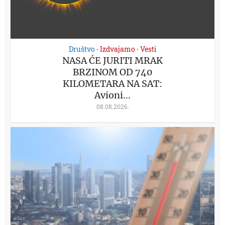
Društvo
Izdvajamo
Vesti
•
•
NASA ĆE JURITI MRAK
BRZINOM OD 740
KILOMETARA NA SAT:
Avioni...
08.08.2026.