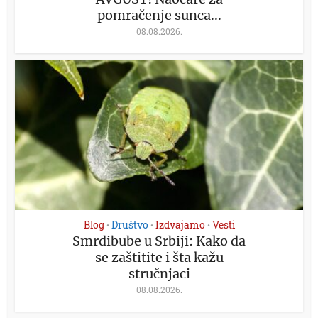
pomračenje sunca...
08.08.2026.
Blog
Društvo
Izdvajamo
Vesti
•
•
•
Smrdibube u Srbiji: Kako da
se zaštitite i šta kažu
stručnjaci
08.08.2026.