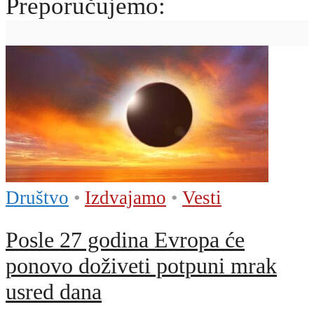
Preporučujemo:
Društvo
•
Izdvajamo
•
Vesti
Posle 27 godina Evropa će
ponovo doživeti potpuni mrak
usred dana