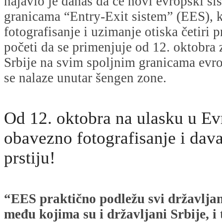
najavio je danas da će novi evropski si
granicama “Entry-Exit sistem” (EES), 
fotografisanje i uzimanje otiska četiri p
početi da se primenjuje od 12. oktobra 
Srbije na svim spoljnim granicama evr
se nalaze unutar šengen zone.
Od 12. oktobra na ulasku u Ev
obavezno fotografisanje i dava
prstiju!
“EES praktično podležu svi državljan
među kojima su i državljani Srbije, i 