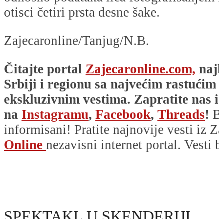
otisci četiri prsta desne šake.
Zajecaronline/Tanjug/N.B.
Čitajte portal
Zajecaronline.com,
naj
Srbiji i regionu sa najvećim rastućim
ekskluzivnim vestima. Zapratite nas i
na
Instagramu
,
Facebook
,
Threads
!
B
informisani! Pratite najnovije vesti iz Z
Online
nezavisni internet portal. Vesti
SPEKTAKL U SKENDERIJI