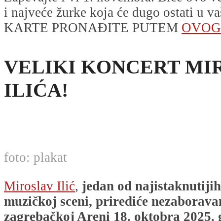
i najveće žurke koja će dugo ostati u v
KARTE PRONAĐITE PUTEM
OVOG
VELIKI KONCERT MI
ILIĆA!
foto: plakat
Miroslav Ilić
,
jedan od najistaknutiji
muzičkoj sceni, prirediće nezaborava
zagrebačkoj Areni 18. oktobra 2025. 