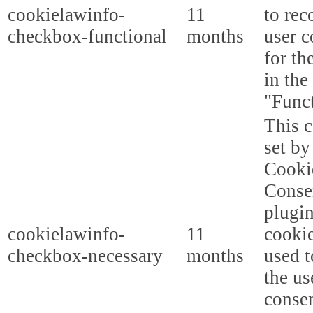
cookielawinfo-
11
to rec
checkbox-functional
months
user c
for th
in the
"Funct
This c
set b
Cooki
Conse
plugi
cookielawinfo-
11
cookie
checkbox-necessary
months
used t
the us
consen