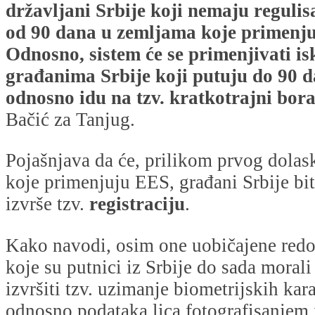
državljani Srbije koji nemaju reguli
od 90 dana u zemljama koje primenj
Odnosno, sistem će se primenjivati i
građanima Srbije koji putuju do 90 d
odnosno idu na tzv. kratkotrajni bor
Bačić za Tanjug.
Pojašnjava da će, prilikom prvog dolas
koje primenjuju EES, građani Srbije bit
izvrše tzv.
registraciju
.
Kako navodi, osim one uobičajene red
koje su putnici iz Srbije do sada morali
izvršiti tzv. uzimanje biometrijskih kara
odnosno podataka lica fotografisanjem 