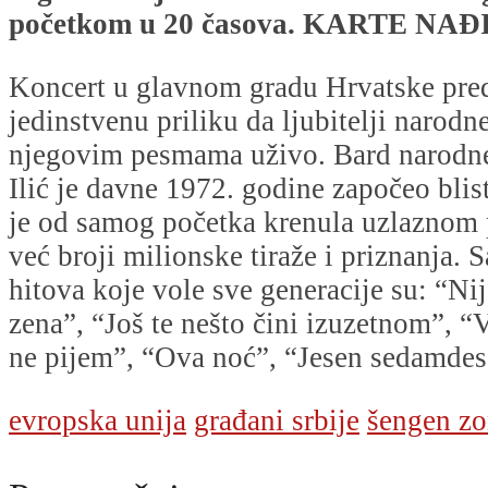
početkom u 20 časova.
KARTE NAĐ
Koncert u glavnom gradu Hrvatske pred
jedinstvenu priliku da ljubitelji narod
njegovim pesmama uživo. Bard narodn
Ilić je davne 1972. godine započeo blist
je od samog početka krenula uzlaznom 
već broji milionske tiraže i priznanja.
hitova koje vole sve generacije su: “Nij
zena”, “Još te nešto čini izuzetnom”, “
ne pijem”, “Ova noć”, “Jesen sedamde
evropska unija
građani srbije
šengen z