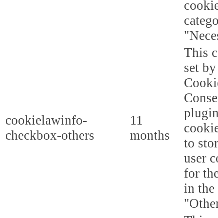
cookie
categ
"Nece
This c
set b
Cooki
Conse
plugi
cookielawinfo-
11
cookie
checkbox-others
months
to sto
user c
for th
in the
"Other