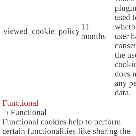
plugin
used t
11
whethe
viewed_cookie_policy
months
user h
consen
the us
cookie
does n
any p
data.
Functional
Functional
Functional cookies help to perform
certain functionalities like sharing the