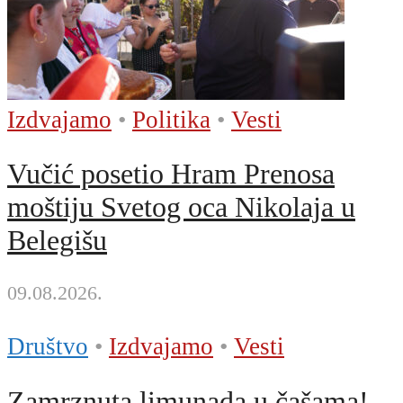
Izdvajamo
•
Politika
•
Vesti
Vučić posetio Hram Prenosa
moštiju Svetog oca Nikolaja u
Belegišu
09.08.2026.
Društvo
•
Izdvajamo
•
Vesti
Zamrznuta limunada u čašama!