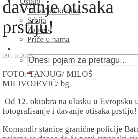
Ostalo
davanje otisaka
Timočka krajina
Srbija
prstiju!
Zabava
Priče u nama
09.10.2025.
FOTO: TANJUG/ MILOŠ
MILIVOJEVIĆ/ bg
Od 12. oktobra na ulasku u Evropsku 
fotografisanje i davanje otisaka prstiju!
Komandir stanice granične policije Bat