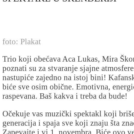
foto: Plakat
Trio koji obećava Aca Lukas, Mira Škori
poznati su za stvaranje sjajne atmosfere
nastupiće zajedno na istoj bini! Kafans
biće sve osim obične. Emotivna, energič
raspevana. Baš kakva i treba da bude!
Očekuje vas muzički spektakl koji briš
generacija i spaja sve koji znaju šta zn
Zapevajte i vi 1. novembra. Biće ovo v