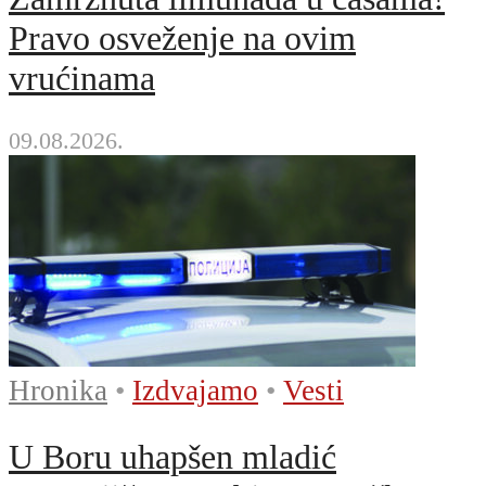
Pravo osveženje na ovim
vrućinama
09.08.2026.
Hronika
•
Izdvajamo
•
Vesti
U Boru uhapšen mladić