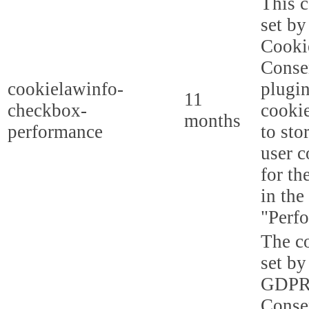
This c
set b
Cooki
Conse
cookielawinfo-
plugi
11
checkbox-
cookie
months
performance
to sto
user c
for th
in the
"Perf
The co
set by
GDPR
Conse