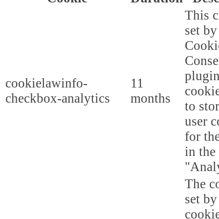
This c
set b
Cooki
Conse
plugi
cookielawinfo-
11
cookie
checkbox-analytics
months
to sto
user c
for th
in the
"Analy
The co
set b
cooki