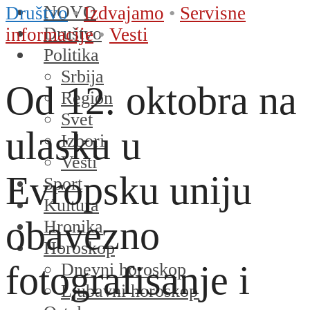
NOVO
Društvo
•
Izdvajamo
•
Servisne
Društvo
informacije
•
Vesti
Politika
Srbija
Od 12. oktobra na
Region
Svet
ulasku u
Izbori
Vesti
Evropsku uniju
Sport
Kultura
obavezno
Hronika
Horoskop
fotografisanje i
Dnevni horoskop
Ljubavni horoskop