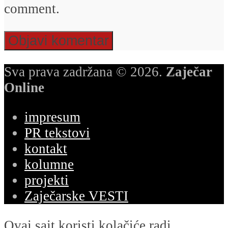
comment.
Sva prava zadržana © 2026.
Zaječar
Online
impresum
PR tekstovi
kontakt
kolumne
projekti
Zaječarske VESTI
Ovaj sajt koristi kolačiće radi