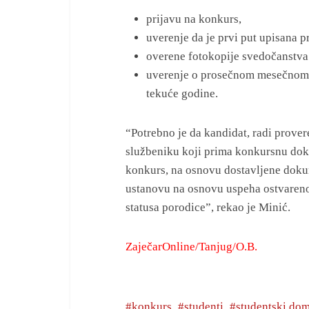
prijavu na konkurs,
uverenje da je prvi put upisana p
overene fotokopije svedočanstva 
uverenje o prosečnom mesečnom p
tekuće godine.
“Potrebno je da kandidat, radi prover
službeniku koji prima konkursnu doku
konkurs, na osnovu dostavljene dokum
ustanovu na osnovu uspeha ostvaren
statusa porodice”, rekao je Minić.
ZaječarOnline/Tanjug/O.B.
konkurs
studenti
studentski do