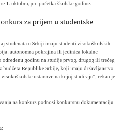
pre 1. oktobra, pre početka školske godine.
konkurs za prijem u studentske
aj studenata u Srbiji imaju studenti visokoškolskih
bija, autonomna pokrajina ili jedinica lokalne
u određenu godinu na studije prvog, drugog ili trećeg
iz budžeta Republike Srbije, koji imaju državljanstvo
štu visokoškolske ustanove na kojoj studiraju”, rekao je
jivanja na konkurs podnosi konkursnu dokumentaciju
a: