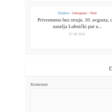
Društvo
Izdvajamo
Vesti
•
•
Privremeno bez struje, 10. avgusta, 
naselja Lubnički put u...
07.08.2026.
D
Komentar