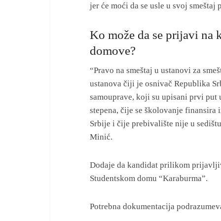
jer će moći da se usle u svoj smeštaj 
Ko može da se prijavi na 
domove?
“Pravo na smeštaj u ustanovi za smešt
ustanova čiji je osnivač Republika Sr
samouprave, koji su upisani prvi put 
stepena, čije se školovanje finansira 
Srbije i čije prebivalište nije u sedi
Minić.
Dodaje da kandidat prilikom prijavl
Studentskom domu “Karaburma”.
Potrebna dokumentacija podrazumev