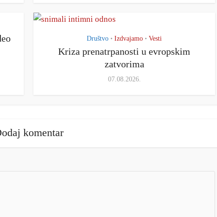
deo
Društvo
Izdvajamo
Vesti
•
•
Kriza prenatrpanosti u evropskim
zatvorima
07.08.2026.
odaj komentar