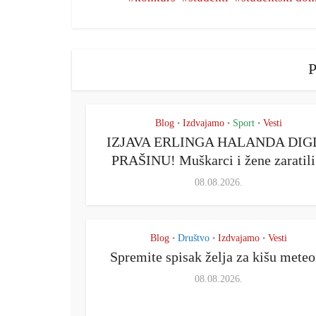
P
Blog
Izdvajamo
Sport
Vesti
•
•
•
IZJAVA ERLINGA HALANDA DIG
PRAŠINU! Muškarci i žene zaratili.
08.08.2026.
Blog
Društvo
Izdvajamo
Vesti
•
•
•
Spremite spisak želja za kišu meteo
08.08.2026.