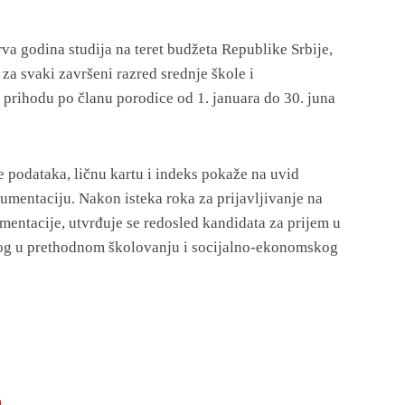
rva godina studija na teret budžeta Republike Srbije,
za svaki završeni razred srednje škole i
rihodu po članu porodice od 1. januara do 30. juna
e podataka, ličnu kartu i indeks pokaže na uvid
mentaciju. Nakon isteka roka za prijavljivanje na
entacije, utvrđuje se redosled kandidata za prijem u
og u prethodnom školovanju i socijalno-ekonomskog
m