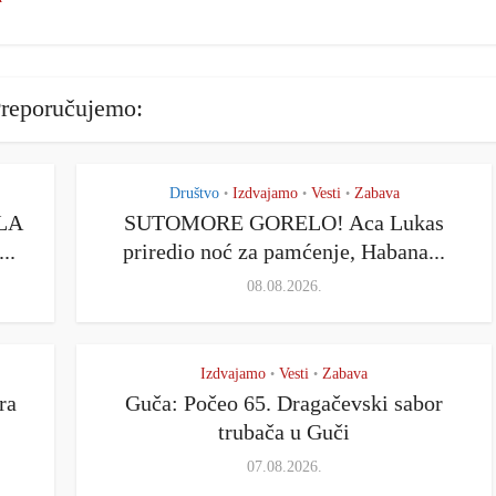
reporučujemo:
Društvo
Izdvajamo
Vesti
Zabava
•
•
•
LA
SUTOMORE GORELO! Aca Lukas
..
priredio noć za pamćenje, Habana...
08.08.2026.
Izdvajamo
Vesti
Zabava
•
•
ra
Guča: Počeo 65. Dragačevski sabor
trubača u Guči
07.08.2026.