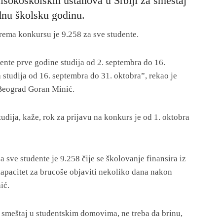
isokoškolskih ustanova u Srbiji za smeštaj
dnu školsku godinu.
rema konkursu je 9.258 za sve studente.
ente prve godine studija od 2. septembra do 16.
 studija od 16. septembra do 31. oktobra”, rekao je
 Beograd Goran Minić.
udija, kaže, rok za prijavu na konkurs je od 1. oktobra
sve studente je 9.258 čije se školovanje finansira iz
apacitet za brucoše objaviti nekoliko dana nakon
ić.
a smeštaj u studentskim domovima, ne treba da brinu,