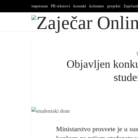
impresum
PR tekstovi
kontakt
kolumne
projekti
Zaječar
Objavljen konku
stud
Ministarstvo prosvete je u su