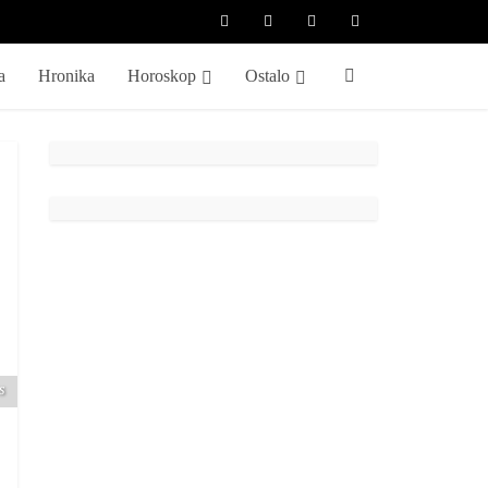
a
Hronika
Horoskop
Ostalo
s