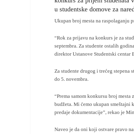
konkurs za prijem studenata v
u studentske domove za nare
Ukupan broj mesta na raspolaganju p
“Rok za prijavu na konkurs je za stud
septembra. Za studente ostalih godina
direktor Ustanove Studentski centar
Za studente drugog i trećeg stepena st
do 5. novembra.
“Prema samom konkursu broj mesta za 
budžeta. Mi ćemo ukupan smeštajni k
predaje dokumentacije”, rekao je Min
Naveo je da oni koji ostvare pravo n