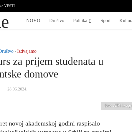
ske VESTI
NOVO
Društvo
Politika
Sport
Kultur
Društvo
Izdvajamo
•
rs za prijem studenata u
entske domove
28.06.2024.
foto: ATA image
sret novoj akademskoj godini raspisalo