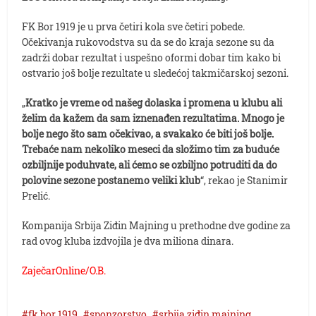
FK Bor 1919 je u prva četiri kola sve četiri pobede.
Očekivanja rukovodstva su da se do kraja sezone su da
zadrži dobar rezultat i uspešno oformi dobar tim kako bi
ostvario još bolje rezultate u sledećoj takmičarskoj sezoni.
„
Kratko je vreme od našeg dolaska i promena u klubu ali
želim da kažem da sam iznenađen rezultatima. Mnogo je
bolje nego što sam očekivao, a svakako će biti još bolje.
Trebaće nam nekoliko meseci da složimo tim za buduće
ozbiljnije poduhvate, ali ćemo se ozbiljno potruditi da do
polovine sezone postanemo veliki klub
“, rekao je Stanimir
Prelić.
Kompanija Srbija Ziđin Majning u prethodne dve godine za
rad ovog kluba izdvojila je dva miliona dinara.
ZaječarOnline/O.B.
fk bor 1919
sponzorstvo
srbija ziđin majning