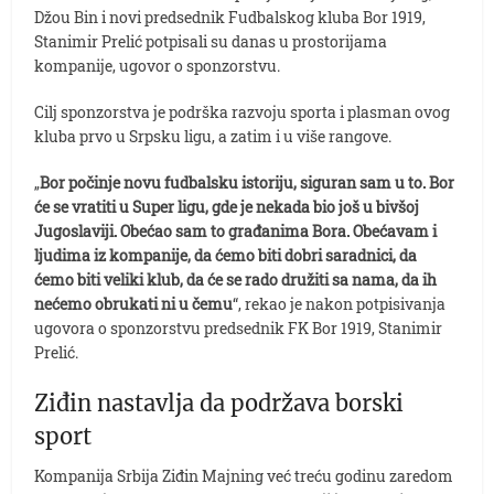
Džou Bin i novi predsednik Fudbalskog kluba Bor 1919,
Stanimir Prelić potpisali su danas u prostorijama
kompanije, ugovor o sponzorstvu.
Cilj sponzorstva je podrška razvoju sporta i plasman ovog
kluba prvo u Srpsku ligu, a zatim i u više rangove.
„
Bor počinje novu fudbalsku istoriju, siguran sam u to. Bor
će se vratiti u Super ligu, gde je nekada bio još u bivšoj
Jugoslaviji. Obećao sam to građanima Bora. Obećavam i
ljudima iz kompanije, da ćemo biti dobri saradnici, da
ćemo biti veliki klub, da će se rado družiti sa nama, da ih
nećemo obrukati ni u čemu
“, rekao je nakon potpisivanja
ugovora o sponzorstvu predsednik FK Bor 1919, Stanimir
Prelić.
Ziđin nastavlja da podržava borski
sport
Kompanija Srbija Ziđin Majning već treću godinu zaredom