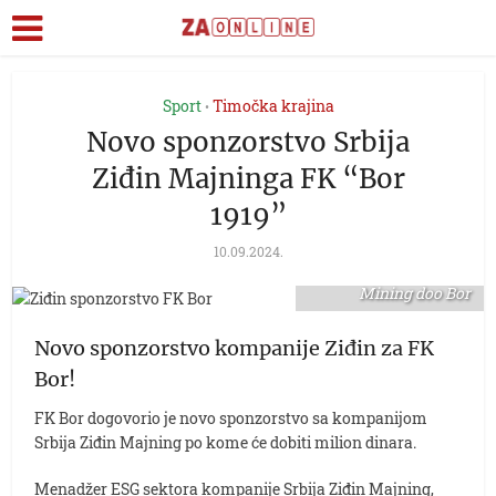
Sport
Timočka krajina
•
Novo sponzorstvo Srbija
Ziđin Majninga FK “Bor
1919”
10.09.2024.
foto: Serbia Zijin
Mining doo Bor
Novo sponzorstvo kompanije Ziđin za FK
Bor!
FK Bor dogovorio je novo sponzorstvo sa kompanijom
Srbija Ziđin Majning po kome će dobiti milion dinara.
Menadžer ESG sektora kompanije Srbija Ziđin Majning,