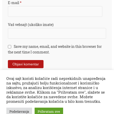
E-mail
*
Vaš vebsajt (ukoliko imate)
Save my name, email, and website in this browser for
the next time I comment.
Ovaj sajt koristi kolačiće radi neprekidnih unapređenja
na sajtu, pružajući bolju funkcionalnost i korisničko
iskustvo, za analizu korišćenja internet stranice i u
reklamne svrhe. Klikom na "Prihvatam sve", slažete se
da koristite kolačiće za navedene svrhe. Možete
promeniti podešavanja kolačića u bilo kom trenutku.
Sva prava zadržana © 2026.
Zaječar Online
impresum
PR tekstovi
kontakt
kolumne
projekti
Podešavanja
Prihvatam sve