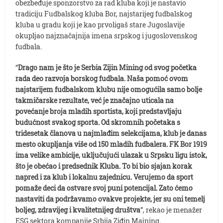
obezbeđuje sponzorstvo za rad kluba koji je nastavio
tradiciju Fudbalskog kluba Bor, najstarijeg fudbalskog
kluba u gradu koji je kao prvoligaš stare Jugoslavije
okupljao najznačajnija imena srpskog i jugoslovenskog
fudbala.
“
Drago nam je što je Serbia Zijin Mining od svog početka
rada deo razvoja borskog fudbala. Naša pomoć ovom
najstarijem fudbalskom klubu nije omogućila samo bolje
takmičarske rezultate, već je značajno uticala na
povećanje broja mladih sportista, koji predstavljaju
budućnost svakog sporta. Od skromnih početaka s
tridesetak članova u najmlađim selekcijama, klub je danas
mesto okupljanja više od 150 mladih fudbalera. FK Bor 1919
ima velike ambicije, uključujući ulazak u Srpsku ligu istok,
što je obećao i predsednik Kluba. To bi bio sjajan korak
napred i za klub i lokalnu zajednicu. Verujemo da sport
pomaže deci da ostvare svoj puni potencijal. Zato ćemo
nastaviti da podržavamo ovakve projekte, jer su oni temelj
boljeg, zdravijeg i kvalitetnijeg društva
”, rekao je menažer
ESG sektora kompanije Srbija Ziđin Majning.