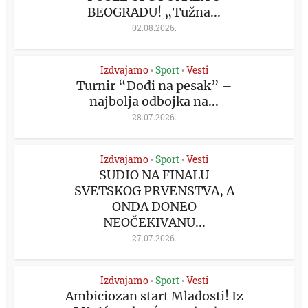
BEOGRADU! „Tužna...
02.08.2026.
Izdvajamo
Sport
Vesti
•
•
Turnir “Dođi na pesak” –
najbolja odbojka na...
28.07.2026.
Izdvajamo
Sport
Vesti
•
•
SUDIO NA FINALU
SVETSKOG PRVENSTVA, A
ONDA DONEO
NEOČEKIVANU...
27.07.2026.
Izdvajamo
Sport
Vesti
•
•
Ambiciozan start Mladosti! Iz