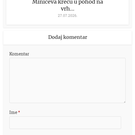
Minićeva kreću u pohod na
vrh...
27.07.2026.
Dodaj komentar
Komentar
Ime
*