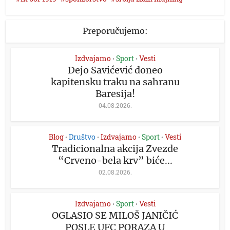
Preporučujemo:
Izdvajamo
Sport
Vesti
•
•
Dejo Savićević doneo
kapitensku traku na sahranu
Baresija!
04.08.2026.
Blog
Društvo
Izdvajamo
Sport
Vesti
•
•
•
•
Tradicionalna akcija Zvezde
“Crveno-bela krv” biće...
02.08.2026.
Izdvajamo
Sport
Vesti
•
•
OGLASIO SE MILOŠ JANIČIĆ
POSLE UFC PORAZA U