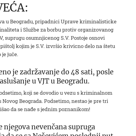
VEĆA:
va u Beogradu, pripadnici Uprave kriminalisticke
minaliteta i Službe za borbu protiv organizovanog
V, suprugu osumnjicenog S.V. Postoje osnovi
pištolj kojim je S.V. izvršio krivicno delo na štetu
je juče.
o je zadržavanje do 48 sati, posle
saslušanje u VJT u Beogradu.
odsetimo, koji se dovodio u vezu s kriminalnom
 Novog Beograda. Podsetimo, nestao je pre tri
otišao da se nađe s jednim poznanikom!
 je njegova nevenčana supruga