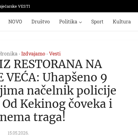
aječarske VESTI
NOVO
Društvo
Politika
Sport
Kultura
Hronika
Izdvajamo
Vesti
•
•
 IZ RESTORANA NA
 VEĆA: Uhapšeno 9
ima načelnik policije
! Od Kekinog čoveka i
 nema traga!
15.05.2026.