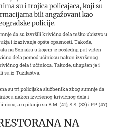
ma su i trojica policajaca, koji su
rmacijama bili angažovani kao
ogradske policije.
umnje da su izvršili krivična dela teško ubistvo u
užja i izazivanje opšte opasnosti. Takođe,
okala na Senjaku u kojem je poslednji put viden
rivična dela pomoć učiniocu nakon izvršenog
rivičnog dela i učinioca. Takođe, uhapšen je i
i su iz Tužilaštva.
na su tri policijska službenika zbog sumnje da
činiocu nakon izvršenog krivičnog dela i
nioca, a u pitanju su B.M. (41), S.S. (33) i P.P. (47).
 RESTORANA NA