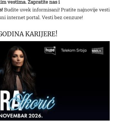
im vestima. Zapratite nas i
s!
Budite uvek informisani! Pratite najnovije vesti
ni internet portal. Vesti bez cenzure!
GODINA KARIJERE!