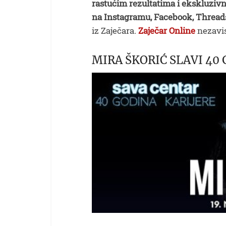
rastućim rezultatima i ekskluzivn
na Instagramu, Facebook, Thread
iz Zaječara.
Zaječar Online
nezavis
MIRA ŠKORIĆ SLAVI 40 