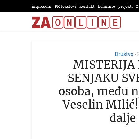
impresum
PR tekstovi
kontakt
kolumne
projekti
Z
Društvo
•
MISTERIJA
SENJAKU SVE
osoba, među nj
Veselin MIlić
dalje