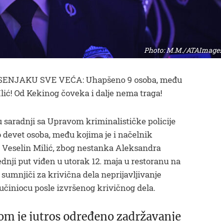
Photo: M.M./ATAImage
ENJAKU SVE VEĆA: Uhapšeno 9 osoba, među
Ilić! Od Kekinog čoveka i dalje nema traga!
u saradnji sa Upravom kriminalističke policije
 devet osoba, među kojima je i načelnik
d Veselin Milić, zbog nestanka Aleksandra
ednji put viđen u utorak 12. maja u restoranu na
 sumnjiči za krivična dela neprijavljivanje
 učiniocu posle izvršenog krivičnog dela.
kom je jutros određeno zadržavanje