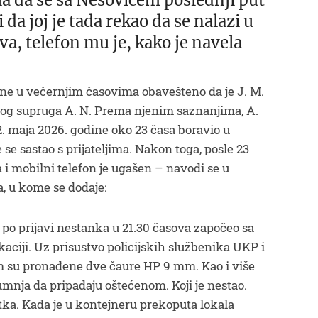
ila da se sa Nešovićem poslednji put
i da joj je tada rekao da se nalazi u
va, telefon mu je, kako je navela
dine u večernjim časovima obavešteno da je J. M.
og supruga A. N. Prema njenim saznanjima, A.
12. maja 2026. godine oko 23 časa boravio u
e sastao s prijateljima. Nakon toga, posle 23
lja i mobilni telefon je ugašen – navodi se u
a, u kome se dodaje:
 po prijavi nestanka u 21.30 časova započeo sa
aciji. Uz prisustvo policijskih službenika UKP i
m su pronađene dve čaure HP 9 mm. Kao i više
sumnja da pripadaju oštećenom. Koji je nestao.
rtka. Kada je u kontejneru prekoputa lokala