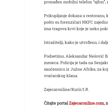
pronađen mobilni telefon “ajfon”,
Prikupljanje dokaza u restoranu, ka
pošto su forenzičari NKFC zajedno
ima tragova krvi koje je neko poku
Istražitelji, kako je utvrđeno, i dal
Podsetimo, Aleksandar Nešović Baj
meseca. Policija je tada na Senja
saučesnicu iz Južne Afrike, za ko
vračarskog klana.
Zajecaronline/Kurir/I.R.
Čitajte portal
Zajecaronline.com,
n