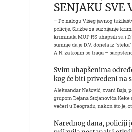
SENJAKU SVE 
– Po nalogu Višeg javnog tužilašt
policije, Službe za suzbijanje kri
kriminala MUP RS uhapsili su i D.
sumnje da je D.V. donela iz “šteka” 
A.N, za kojim se traga – saopšteno 
Svim uhapšenima određen
kog će biti privedeni na 
Aleksandar Nešović, zvani Baja, p
grupom Dejana Stojanovića Keke s
večeri u Beogradu, nakon što je, 
Narednog dana, policiji