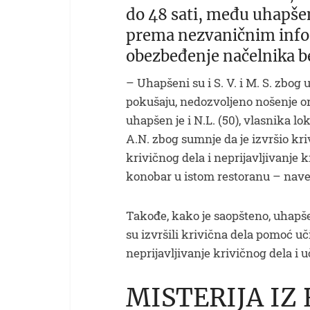
do 48 sati, među uhapšeni
prema nezvaničnim info
obezbeđenje načelnika be
– Uhapšeni su i S. V. i M. S. zbog 
pokušaju, nedozvoljeno nošenje or
uhapšen je i N.L. (50), vlasnika l
A.N. zbog sumnje da je izvršio k
krivičnog dela i neprijavljivanje k
konobar u istom restoranu – navel
Takođe, kako je saopšteno, uhapše
su izvršili krivična dela pomoć u
neprijavljivanje krivičnog dela i uči
MISTERIJA IZ