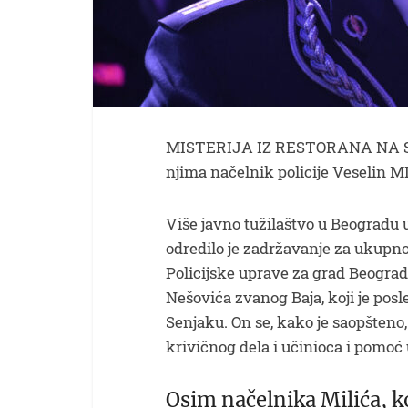
MISTERIJA IZ RESTORANA NA S
njima načelnik policije Veselin M
Više javno tužilaštvo u Beogradu 
odredilo je zadržavanje za ukupno
Policijske uprave za grad Beogra
Nešovića zvanog Baja, koji je posl
Senjaku. On se, kako je saopšteno,
krivičnog dela i učinioca i pomoć
Osim načelnika Milića, 