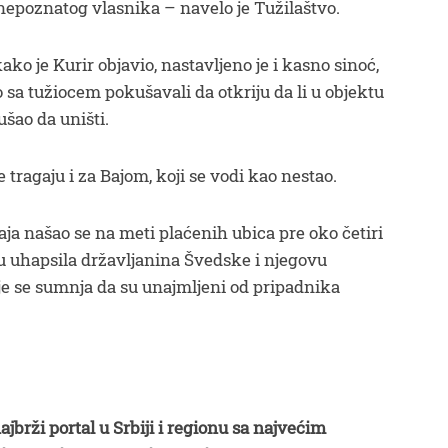
 nepoznatog vlasnika – navelo je Tužilaštvo.
ko je Kurir objavio, nastavljeno je i kasno sinoć,
 sa tužiocem pokušavali da otkriju da li u objektu
šao da uništi.
je tragaju i za Bajom, koji se vodi kao nestao.
a našao se na meti plaćenih ubica pre oko četiri
ku uhapsila državljanina Švedske i njegovu
je se sumnja da su unajmljeni od pripadnika
ajbrži portal u Srbiji i regionu sa najvećim