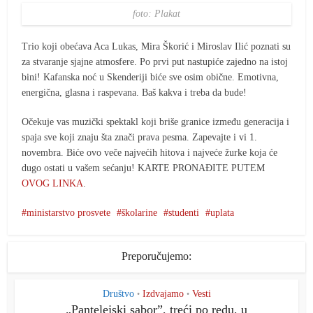
foto: Plakat
Trio koji obećava Aca Lukas, Mira Škorić i Miroslav Ilić poznati su
za stvaranje sjajne atmosfere. Po prvi put nastupiće zajedno na istoj
bini! Kafanska noć u Skenderiji biće sve osim obične. Emotivna,
energična, glasna i raspevana. Baš kakva i treba da bude!
Očekuje vas muzički spektakl koji briše granice između generacija i
spaja sve koji znaju šta znači prava pesma. Zapevajte i vi 1.
novembra. Biće ovo veče najvećih hitova i najveće žurke koja će
dugo ostati u vašem sećanju! KARTE PRONAĐITE PUTEM
OVOG LINKA
.
ministarstvo prosvete
školarine
studenti
uplata
Preporučujemo:
Društvo
Izdvajamo
Vesti
•
•
„Pantelejski saborˮ, treći po redu, u