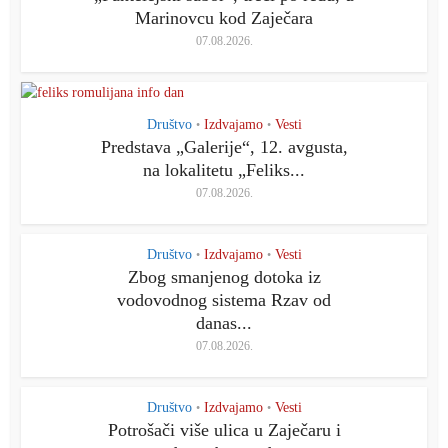
Marinovcu kod Zaječara
07.08.2026.
Društvo
Izdvajamo
Vesti
•
•
Predstava „Galerije“, 12. avgusta,
na lokalitetu „Feliks...
07.08.2026.
Društvo
Izdvajamo
Vesti
•
•
Zbog smanjenog dotoka iz
vodovodnog sistema Rzav od
danas...
07.08.2026.
Društvo
Izdvajamo
Vesti
•
•
Potrošači više ulica u Zaječaru i