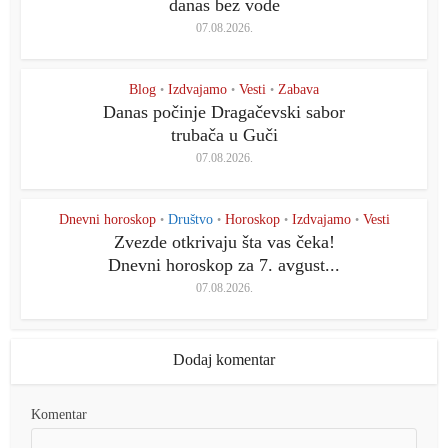
danas bez vode
07.08.2026.
Blog
Izdvajamo
Vesti
Zabava
•
•
•
Danas počinje Dragačevski sabor
trubača u Guči
07.08.2026.
Dnevni horoskop
Društvo
Horoskop
Izdvajamo
Vesti
•
•
•
•
Zvezde otkrivaju šta vas čeka!
Dnevni horoskop za 7. avgust...
07.08.2026.
Dodaj komentar
Komentar