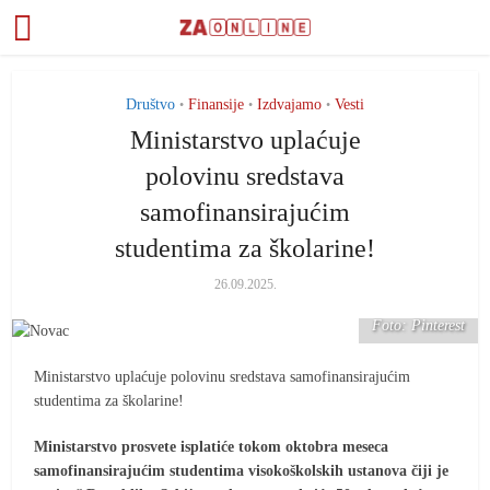
Društvo
Finansije
Izdvajamo
Vesti
•
•
•
Ministarstvo uplaćuje
polovinu sredstava
samofinansirajućim
studentima za školarine!
26.09.2025.
Foto: Pinterest
Ministarstvo uplaćuje polovinu sredstava samofinansirajućim
studentima za školarine!
Ministarstvo prosvete isplatiće tokom oktobra meseca
samofinansirajućim studentima visokoškolskih ustanova čiji je