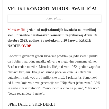
VELIKI KONCERT MIROSLAVA ILIĆA!
foto: plakat
Miroslav Ilić
,
jedan od najistaknutijih izvođača na muzičkoj
sceni, prirediće nezaboravan koncert u zagrebačkoj Areni 18.
oktobra 2025. godine. Sa početkom u 20 časova.
KARTE
NAĐITE
OVDE
.
Koncert u glavnom gradu Hrvatske predstavlja jedinstvenu priliku
da ljubitelji narodne muzike uživaju u njegovim pesmama uživo.
Bard narodne muzike, Miroslav Ilić je davne 1972. godine započeo
blistavu karijeru. Ista je od samog početka krenula uzlaznom
putanjom i sada već broji milionske tiraže i priznanja. Samo neki
od hitova koje vole sve generacije su: “Nije život jedna zena”, “Još
te nešto čini izuzetnom”, “Vino točim a vino ne pijem”, “Ova noć”,
“Jesen sedamdeset i neke”…
SPEKTAKL U SKENDERIJI