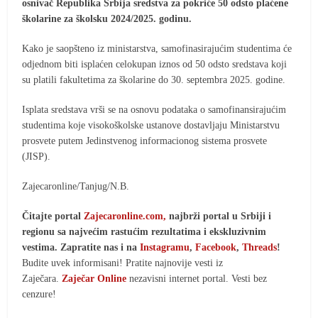
osnivač Republika Srbija sredstva za pokriće 50 odsto plaćene
školarine za školsku 2024/2025. godinu.
Kako je saopšteno iz ministarstva, samofinasirajućim studentima će
odjednom biti isplaćen celokupan iznos od 50 odsto sredstava koji
su platili fakultetima za školarine do 30. septembra 2025. godine.
Isplata sredstava vrši se na osnovu podataka o samofinansirajućim
studentima koje visokoškolske ustanove dostavljaju Ministarstvu
prosvete putem Jedinstvenog informacionog sistema prosvete
(JISP).
Zajecaronline/Tanjug/N.B.
Čitajte portal
Zajecaronline.com,
najbrži portal u Srbiji i
regionu sa najvećim rastućim rezultatima i ekskluzivnim
vestima. Zapratite nas i na
Instagramu
,
Facebook
,
Threads
!
Budite uvek informisani! Pratite najnovije vesti iz
Zaječara.
Zaječar Online
nezavisni internet portal. Vesti bez
cenzure!