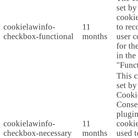
set b
cooki
cookielawinfo-
11
to rec
checkbox-functional
months
user c
for th
in the
"Funct
This c
set b
Cooki
Conse
plugi
cookielawinfo-
11
cookie
checkbox-necessary
months
used t