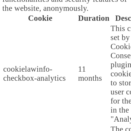
the website, anonymously.
Cookie
Duration
Desc
This c
set b
Cooki
Conse
plugi
cookielawinfo-
11
cookie
checkbox-analytics
months
to sto
user c
for th
in the
"Analy
The co