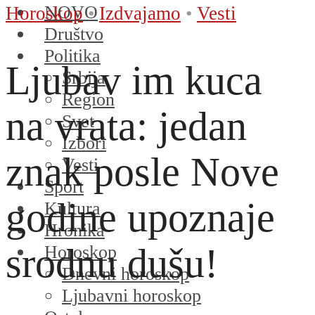
NOVO
Horoskop
•
Izdvajamo
•
Vesti
Društvo
Politika
Ljubav im kuca
Srbija
Region
na vrata: jedan
Svet
Izbori
znak posle Nove
Vesti
Sport
godine upoznaje
Kultura
Hronika
srodnu dušu!
Horoskop
Dnevni horoskop
Ljubavni horoskop