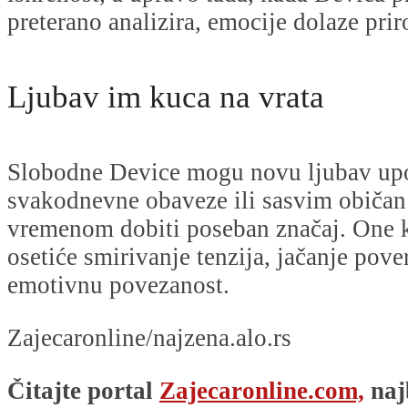
preterano analizira, emocije dolaze pri
Ljubav im kuca na vrata
Slobodne Device mogu novu ljubav upo
svakodnevne obaveze ili sasvim običan 
vremenom dobiti poseban značaj. One k
osetiće smirivanje tenzija, jačanje pove
emotivnu povezanost.
Zajecaronline/najzena.alo.rs
Čitajte portal
Zajecaronline.com,
naj