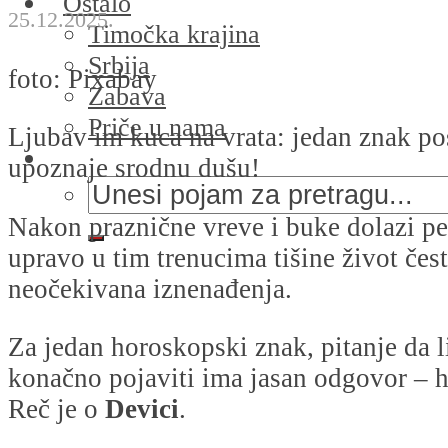
Ostalo
25.12.2025.
Timočka krajina
Srbija
foto: Pixabay
Zabava
Priče u nama
Ljubav im kuca na vrata: jedan znak p
upoznaje srodnu dušu!
Nakon praznične vreve i buke dolazi pe
upravo u tim trenucima tišine život čes
neočekivana iznenađenja.
Za jedan horoskopski znak, pitanje da li
konačno pojaviti ima jasan odgovor – ho
Reč je o
Devici
.