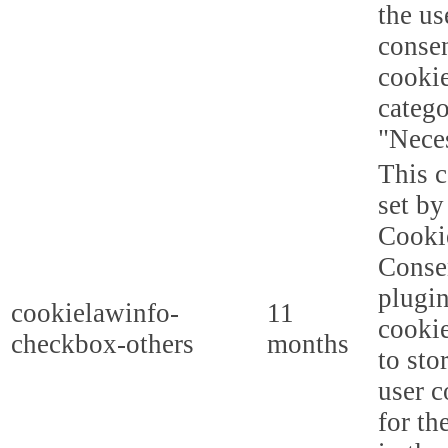
the us
consen
cookie
categ
"Nece
This c
set b
Cooki
Conse
plugi
cookielawinfo-
11
cookie
checkbox-others
months
to sto
user c
for th