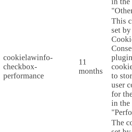
in the
"Other
This c
set b
Cooki
Conse
cookielawinfo-
plugi
11
checkbox-
cookie
months
performance
to sto
user c
for th
in the
"Perf
The co
set by