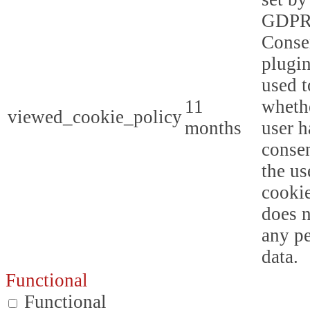
GDPR
Conse
plugin
used t
11
whethe
viewed_cookie_policy
months
user h
consen
the us
cookie
does n
any p
data.
Functional
Functional