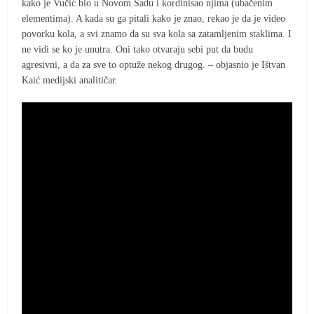
kako je Vučić bio u Novom Sadu i kordinisao njima (ubačenim
elementima). A kada su ga pitali kako je znao, rekao je da je video
povorku kola, a svi znamo da su sva kola sa zatamljenim staklima. I
ne vidi se ko je unutra. Oni tako otvaraju sebi put da budu
agresivni, a da za sve to optuže nekog drugog. – objasnio je Ištvan
Kaić medijski analitičar.