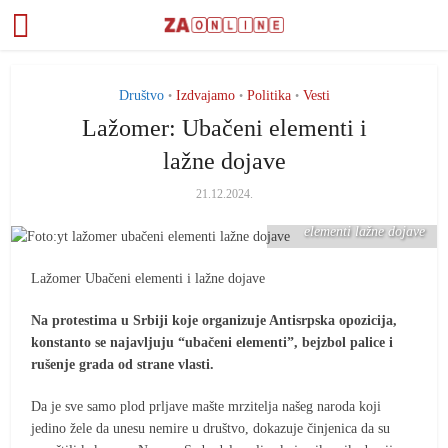
Društvo
Izdvajamo
Politika
Vesti
•
•
•
Lažomer: Ubačeni elementi i
lažne dojave
21.12.2024.
Foto:yt lažomer ubačeni
elementi lažne dojave
Lažomer Ubačeni elementi i lažne dojave
Na protestima u Srbiji koje organizuje Antisrpska opozicija,
konstanto se najavljuju “ubačeni elementi”, bejzbol palice i
rušenje grada od strane vlasti.
Da je sve samo plod prljave mašte mrzitelja našeg naroda koji
jedino žele da unesu nemire u društvo, dokazuje činjenica da su