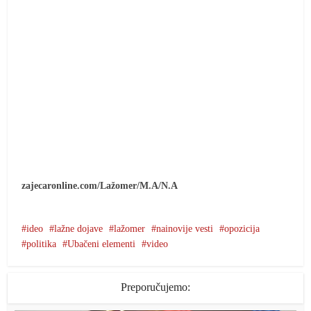
zajecaronline.com/Lažomer/M.A/N.A
ideo
lažne dojave
lažomer
nainovije vesti
opozicija
politika
Ubačeni elementi
video
Preporučujemo: