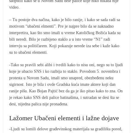
saopštili kako se u Novom Sadu dele palice koje niko nikada nije
video.
– Tu postoje dva načina, kako je bilo ranije, i kako se sada radi sa
motivom “ubačeni elmenti”. Pre je najpre bilo da se naknadno
interpretira, kao što smo imali u vreme Katoličkog Božića kada su
bili neredi. Bilo je razbijeno staklo a u isto vreme “N1” radi
intervju sa političarem. Koji pokazuje nerede iza sebe i kaže kako
su to ubačeni elementi.
-Tako su pravili sebi alibi i tvrdili kako to nisu oni, nego su to ljudi
koje je ubacio SNS i ko razbija to staklo. Povodom 5. novembra i
protesta u Novom Sadu, imali smo unapred, obezbeđenu neku
sigirnost. Isto je bila i ovde Gradska kuća imate aktere koji dan
ranije pišu. Kao Bojan Pajtić bez da ga je iko pitao kako to zna. On
je rekao kako SNS deli palice batinašima, i sutradan se desi šta se
desi, nijedna palica nije pronađena.
Lažomer Ubačeni elementi i lažne dojave
-Ljudi su lomili delove građevinskog materijala sa gradilišta pored,