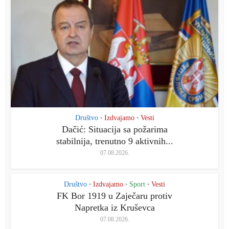
Društvo
Izdvajamo
Vesti
•
•
Dačić: Situacija sa požarima
stabilnija, trenutno 9 aktivnih...
07.08.2026.
Društvo
Izdvajamo
Sport
Vesti
•
•
•
FK Bor 1919 u Zaječaru protiv
Napretka iz Kruševca
07.08.2026.