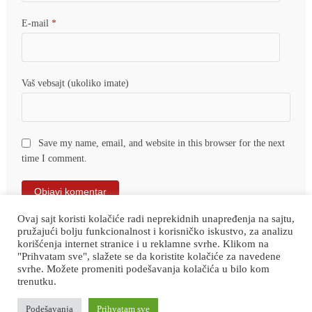
E-mail
*
Vaš vebsajt (ukoliko imate)
Save my name, email, and website in this browser for the next
time I comment.
Ovaj sajt koristi kolačiće radi neprekidnih unapređenja na sajtu,
pružajući bolju funkcionalnost i korisničko iskustvo, za analizu
korišćenja internet stranice i u reklamne svrhe. Klikom na
"Prihvatam sve", slažete se da koristite kolačiće za navedene
svrhe. Možete promeniti podešavanja kolačića u bilo kom
trenutku.
Sva prava zadržana © 2026.
Zaječar Online
Podešavanja
Prihvatam sve