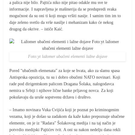
a palica nije bilo. Pajtića niko nije pitao odakle mu sve te
informacije. I napravljena je mašinerija da se predupredi svaka
mogućnost da su oni ti koji mogu vršiti nasije. I samim tim im to
daje zeleno svetlo da vrše nasilje i mehanizam kako će nekog
drugog da okrive. – ističe Kaić.
Foto:yt lažomer ubačeni elementi lažne dojave
Pored “ubačenih elemenata” za koje se hvata, ako za slamu spasa
Antisprska opozicija, tu su i dobro obučeni NATO novinari. Koji
rade pod dirigentskom palicom Dragana Šolaka, nalogodavca
nemira u Srbiji i njihove lične banke prljavog novca. Za koji
pokušavaju da uruše sopstvenu državu i društvo.
– Imamo novinara Vuka Cvijića koji je poznat po kriminogenim
vezama, koji je došao sa zadakom da kaže kako prepoznaje ubačene
elemente, on je iz “Radara” Šolakovog medija i na taj način je
potvrdio medijski Pajtićev tvit. A oni su nakon nedelju dana rekli