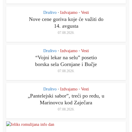
Društvo
Izdvajamo
Vesti
•
•
Nove cene goriva koje će važiti do
14. avgusta
07.08.2026.
Društvo
Izdvajamo
Vesti
•
•
“Vojni lekar na selu” posetio
borska sela Gornjane i Bučje
07.08.2026.
Društvo
Izdvajamo
Vesti
•
•
„Pantelejski saborˮ, treći po redu, u
Marinovcu kod Zaječara
07.08.2026.