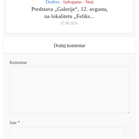
Društvo
Izdvajamo
Vesti
•
•
Predstava „Galerije“, 12. avgusta,
na lokalitetu „Feliks...
07.08.2026.
Dodaj komentar
Komentar
Ime
*