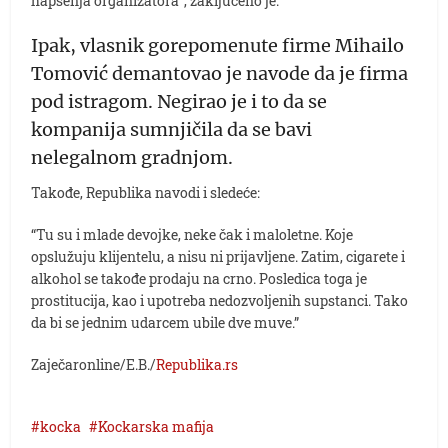
hapšenja organizatora”, zaključeno je.
Ipak, vlasnik gorepomenute firme Mihailo
Tomović demantovao je navode da je firma
pod istragom. Negirao je i to da se
kompanija sumnjičila da se bavi
nelegalnom gradnjom.
Takođe, Republika navodi i sledeće:
“Tu su i mlade devojke, neke čak i maloletne. Koje
opslužuju klijentelu, a nisu ni prijavljene. Zatim, cigarete i
alkohol se takođe prodaju na crno. Posledica toga je
prostitucija, kao i upotreba nedozvoljenih supstanci. Tako
da bi se jednim udarcem ubile dve muve.”
Zaječaronline/E.B./
Republika.rs
kocka
Kockarska mafija