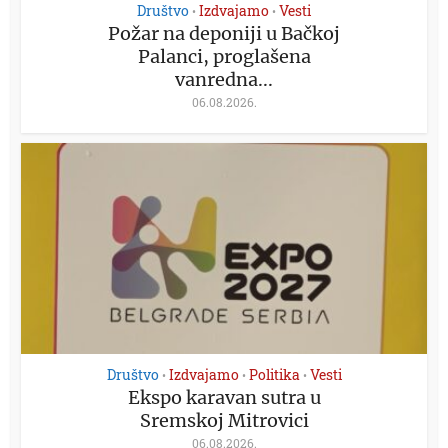
Društvo
Izdvajamo
Vesti
•
•
Požar na deponiji u Bačkoj
Palanci, proglašena
vanredna...
06.08.2026.
Društvo
Izdvajamo
Politika
Vesti
•
•
•
Ekspo karavan sutra u
Sremskoj Mitrovici
06.08.2026.