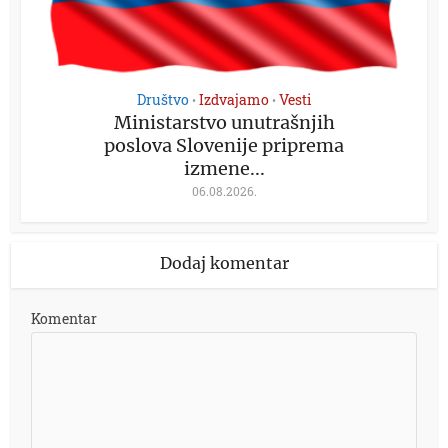
Društvo
Izdvajamo
Vesti
•
•
Ministarstvo unutrašnjih
poslova Slovenije priprema
izmene...
06.08.2026.
Dodaj komentar
Komentar