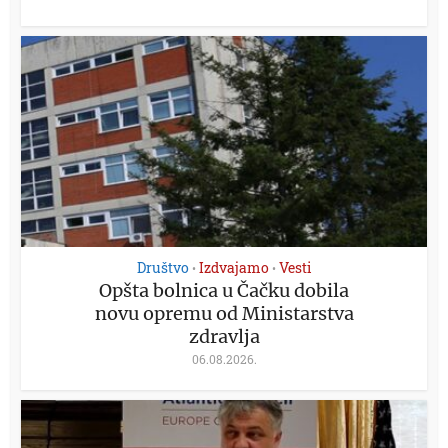
Društvo
Izdvajamo
Vesti
•
•
Opšta bolnica u Čačku dobila
novu opremu od Ministarstva
zdravlja
06.08.2026.