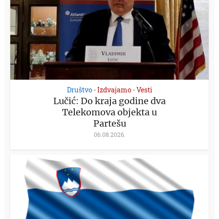
Društvo
Izdvajamo
Vesti
•
•
Lučić: Do kraja godine dva
Telekomova objekta u
Partešu
06.08.2026.