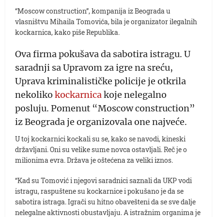
“Moscow construction”, kompanija iz Beograda u
vlasništvu Mihaila Tomovića, bila je organizator ilegalnih
kockarnica, kako piše Republika.
Ova firma pokušava da sabotira istragu. U
saradnji sa Upravom za igre na sreću,
Uprava kriminalističke policije je otkrila
nekoliko
kockarnica
koje nelegalno
posluju. Pomenut “Moscow construction”
iz Beograda je organizovala one najveće.
U toj kockarnici kockali su se, kako se navodi, kineski
državljani. Oni su velike sume novca ostavljali. Reč je o
milionima evra. Država je oštećena za veliki iznos.
“Kad su Tomović i njegovi saradnici saznali da UKP vodi
istragu, raspuštene su kockarnice i pokušano je da se
sabotira istraga. Igrači su hitno obavešteni da se sve dalje
nelegalne aktivnosti obustavljaju. A istražnim organima je