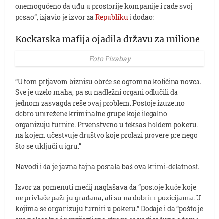
onemogućeno da uđu u prostorije kompanije i rade svoj
posao”, izjavio je izvor za
Republiku
i dodao:
Kockarska mafija ojadila državu za milione
Foto Pixabay
“U tom prljavom biznisu obrće se ogromna količina novca.
Sve je uzelo maha, pa su nadležni organi odlučili da
jednom zasvagda reše ovaj problem. Postoje izuzetno
dobro umrežene kriminalne grupe koje ilegalno
organizuju turnire. Prvenstveno u teksas holdem pokeru,
na kojem učestvuje društvo koje prolazi provere pre nego
što se uključi u igru.”
Navodi i da je javna tajna postala baš ova krimi-delatnost.
Izvor za pomenuti medij naglašava da “postoje kuće koje
ne privlače pažnju građana, ali su na dobrim pozicijama. U
kojima se organizuju turniri u pokeru.” Dodaje i da “pošto je