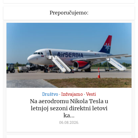
Preporučujemo:
Društvo
Izdvajamo
Vesti
•
•
Na aerodromu Nikola Tesla u
letnjoj sezoni direktni letovi
ka...
06.08.2026.