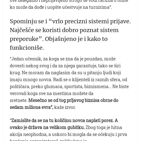
sve nelegalno i neprijavljeno strogo se vodi računa o tome
ko može da dođe i uopšte učestvuje na turnirima”.
Spominju se i “vrlo precizni sistemi prijave.
Najčešće se koristi dobro poznat sistem
preporuke”. Objašnjeno je i kako to
funkcioniše.
“Jedan učesnik, za koga se zna da je pouzdan, može
dovesti nekog svog i da za njega garantuje, tako se širi
krug. Ne moram da naglasim da su u pitanju ljudi koji
imaju mnogo novca. Radi se o klijenteli iz raznih sfera, od
političara, preko glumaca, sportista, biznismena… Ne biste
verovali koga sve na mestima možete da
sretnete.
Mesečno se od tog prljavog biznisa obrne do
sedam miliona evra”,
kaže izvor.
“
Zamislite da se na tu količinu novca naplati porez. A
ovako je država na velikom gubitku.
Zbog toga je hitna
akcija neophodna, a uskoro bi mogla da se očekuju i prva