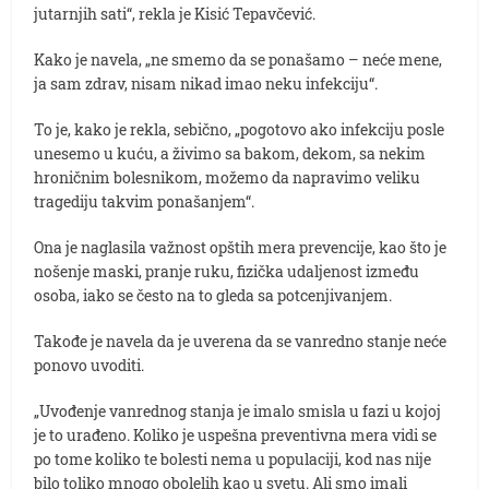
jutarnjih sati“, rekla je Kisić Tepavčević.
Kako je navela, „ne smemo da se ponašamo – neće mene,
ja sam zdrav, nisam nikad imao neku infekciju“.
To je, kako je rekla, sebično, „pogotovo ako infekciju posle
unesemo u kuću, a živimo sa bakom, dekom, sa nekim
hroničnim bolesnikom, možemo da napravimo veliku
tragediju takvim ponašanjem“.
Ona je naglasila važnost opštih mera prevencije, kao što je
nošenje maski, pranje ruku, fizička udaljenost između
osoba, iako se često na to gleda sa potcenjivanjem.
Takođe je navela da je uverena da se vanredno stanje neće
ponovo uvoditi.
„Uvođenje vanrednog stanja je imalo smisla u fazi u kojoj
je to urađeno. Koliko je uspešna preventivna mera vidi se
po tome koliko te bolesti nema u populaciji, kod nas nije
bilo toliko mnogo obolelih kao u svetu. Ali smo imali