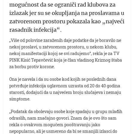
mogućnost da se ograniči rad klubova za
izlazak jer su se okupljanja na proslavama u
zatvorenom prostoru pokazala kao „najveći
rasadnik infekcija“.
„Više od polovine zaraženih daje podatke da je boravilo ne
nekoj proslavi, u zatvorenom prostoru, u nekom klubu,
nekoj manifestaciji kojoj se svi radujemo“, rekla je za TV
PINK Kisić Tepavčević koja je član vladinog Kriznog štaba
za borbu protiv korone.
Ona je navela i da su osobe kod kojih se poslednih dana
potvrđuje infekcija uglavnom uzrasta od 20 do 40 godina
starosti, dodajući da u najvećem broju slučajeva i nemaju
simptome.
„Podatak da obolevaju osobe koje spadaju u grupu mlađih
odraslih, nam značajno govori. Znam da je ovo što sam
rekla o ovakvom mogućem pooštravanju jako
nepopularno, ali je usmereno da bi se smanjili izlasci do