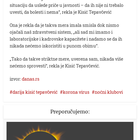
situaciju da uslede priče u javnosti – da ih nije ni trebalo
uvesti, da bolesti i nema“, rekla je Kisić Tepavčević
Ona je rekla da je takva mera imala smisla dok nismo
ojačali naš zdravstveni sistem, „ali sad mi imamo i
laboratorijske i kadrovske kapacitete i nadamo se da ih
nikada nećemo iskoristiti u punom obimu“.
„Tako da takve striktne mere, uverena sam, nikada više
nećemo sprovesti“, rekla je Kisić Tepavčević.
izvor:
danas.rs
darija kisić tepavčević
korona virus
noćni klubovi
Preporučujemo: