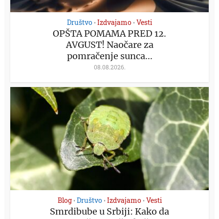
Društvo
Izdvajamo
Vesti
•
•
OPŠTA POMAMA PRED 12.
AVGUST! Naočare za
pomračenje sunca...
08.08.2026.
Blog
Društvo
Izdvajamo
Vesti
•
•
•
Smrdibube u Srbiji: Kako da