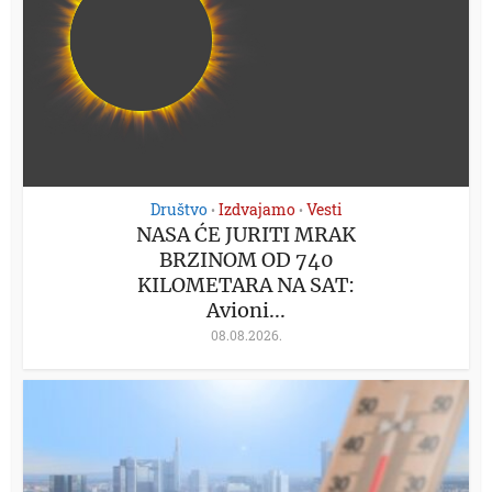
Društvo
Izdvajamo
Vesti
•
•
NASA ĆE JURITI MRAK
BRZINOM OD 740
KILOMETARA NA SAT:
Avioni...
08.08.2026.