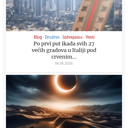
Blog
Društvo
Izdvajamo
Vesti
•
•
•
Po prvi put ikada svih 27
većih gradova u Italiji pod
crvenim...
08.08.2026.