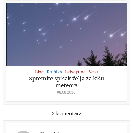
Blog
Društvo
Izdvajamo
Vesti
•
•
•
Spremite spisak želja za kišu
meteora
08.08.2026.
2 komentara