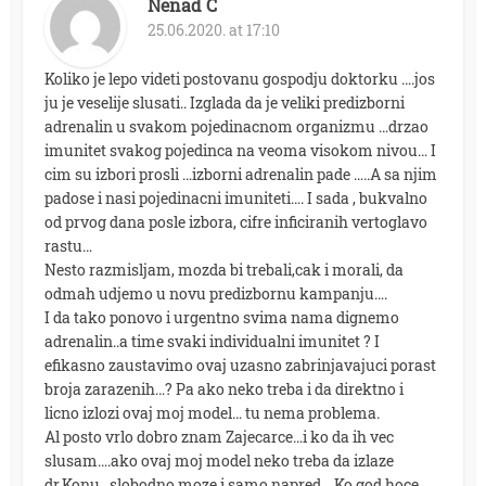
Nenad C
25.06.2020. at 17:10
Koliko je lepo videti postovanu gospodju doktorku ….jos
ju je veselije slusati.. Izglada da je veliki predizborni
adrenalin u svakom pojedinacnom organizmu …drzao
imunitet svakog pojedinca na veoma visokom nivou… I
cim su izbori prosli …izborni adrenalin pade …..A sa njim
padose i nasi pojedinacni imuniteti…. I sada , bukvalno
od prvog dana posle izbora, cifre inficiranih vertoglavo
rastu…
Nesto razmisljam, mozda bi trebali,cak i morali, da
odmah udjemo u novu predizbornu kampanju….
I da tako ponovo i urgentno svima nama dignemo
adrenalin..a time svaki individualni imunitet ? I
efikasno zaustavimo ovaj uzasno zabrinjavajuci porast
broja zarazenih…? Pa ako neko treba i da direktno i
licno izlozi ovaj moj model… tu nema problema.
Al posto vrlo dobro znam Zajecarce…i ko da ih vec
slusam….ako ovaj moj model neko treba da izlaze
dr.Konu.. slobodno moze i samo napred …Ko god hoce…