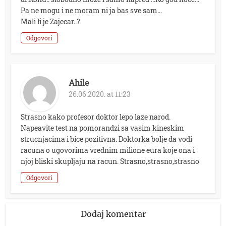
Pa ne mogu i ne moram ni ja bas sve sam…
Mali li je Zajecar..?
Odgovori
Ahile
26.06.2020. at 11:23
Strasno kako profesor doktor lepo laze narod.
Napeavite test na pomorandzi sa vasim kineskim
strucnjacima i bice pozitivna. Doktorka bolje da vodi
racuna o ugovorima vrednim milione eura koje ona i
njoj bliski skupljaju na racun. Strasno,strasno,strasno
Odgovori
Dodaj komentar