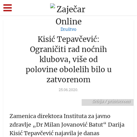
Društvo
Kisić Tepavčević:
Ograničiti rad noćnih
klubova, više od
polovine obolelih bilo u
zatvorenom
Darija Kisić
25.06.2020.
Tepavčević - foto: N1
Srbija / printscreen
Zamenica direktora Instituta za javno
zdravlje „Dr Milan Jovanović Batut“ Darija
Kisić Tepavčević najavila je danas