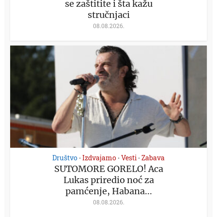
se zaštitite i šta kažu
stručnjaci
08.08.2026.
Društvo
Izdvajamo
Vesti
Zabava
•
•
•
SUTOMORE GORELO! Aca
Lukas priredio noć za
pamćenje, Habana...
08.08.2026.