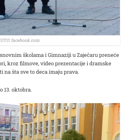
OTO: facebook.com
snovnim školama i Gimnaziji u Zaječaru preneće
ri, kroz filmove, video prezentacije i dramske
ti na šta sve to deca imaju prava.
o 13. oktobra.