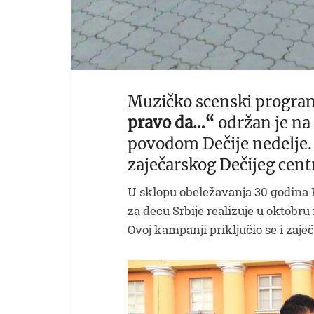
Muzičko scenski progr
pravo da…“
održan je na
povodom Dečije nedelje. 
zaječarskog Dečijeg cent
U sklopu obeležavanja 30 godina 
za decu Srbije realizuje u oktob
Ovoj kampanji priključio se i zaječ