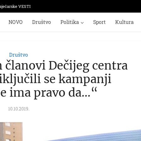
aječarske VESTI
NOVO
Društvo
Politika
Sport
Kultura
Društvo
članovi Dečijeg centra
iključili se kampanji
te ima pravo da…“
10.10.2019.