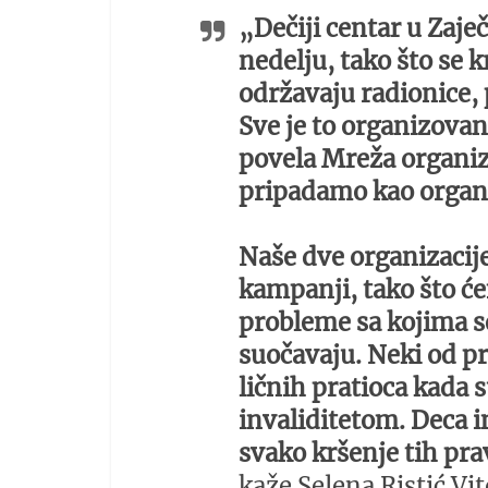
„Dečiji centar u Zaje
nedelju, tako što se 
održavaju radionice, 
Sve je to organizova
povela Mreža organiza
pripadamo kao organi
Naše dve organizacije
kampanji, tako što ć
probleme sa kojima se
suočavaju. Neki od p
ličnih pratioca kada 
invaliditetom. Deca i
svako kršenje tih pra
kaže Selena Ristić Vi