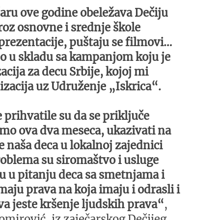
čaru ove godine obeležava Dečiju
kroz osnovne i srednje škole
prezentacije, puštaju se filmovi…
no u skladu sa kampanjom koju je
cija za decu Srbije, kojoj mi
zacija uz Udruženje „Iskrica“.
 prihvatile su da se priključe
emo ova dva meseca, ukazivati na
 naša deca u lokalnoj zajednici
roblema su siromaštvo i usluge
su u pitanju deca sa smetnjama i
maju prava na koja imaju i odrasli i
va jeste kršenje ljudskih prava“
,
tomirović, iz zaječarskog Dečijeg