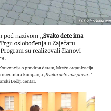
FOTO: facebook.co
am pod nazivom
„Svako dete ima
 Trgu oslobođenja u Zaječaru
Program su realizovali članovi
ra.
Konvencije o pravima deteta, Mreža organizacija
ru i novembru kampanju
„Svako dete ima pravo…“
.
arski Dečiji centar.