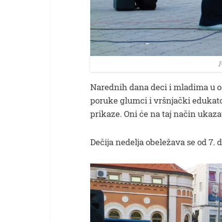
F
Narednih dana deci i mladima u o
poruke glumci i vršnjački edukato
prikaze. Oni će na taj način ukaza
Dečija nedelja obeležava se od 7. d