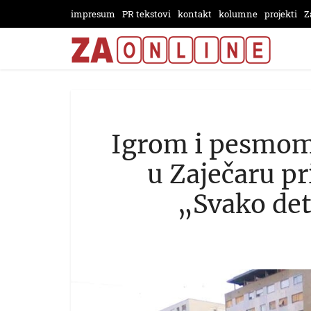
impresum
PR tekstovi
kontakt
kolumne
projekti
Z
Igrom i pesmom 
u Zaječaru pr
„Svako de