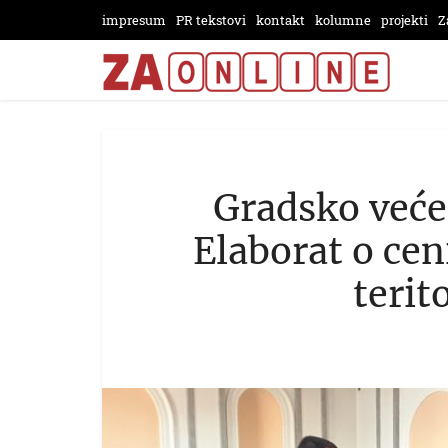
impresum
PR tekstovi
kontakt
kolumne
projekti
Z
Gradsko veće
Elaborat o cen
terit