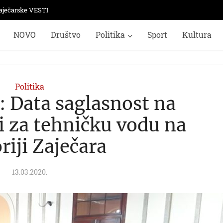
aječarske VESTI
NOVO
Društvo
Politika
Sport
Kultura
Politika
: Data saglasnost na
i za tehničku vodu na
oriji Zaječara
13.03.2020.