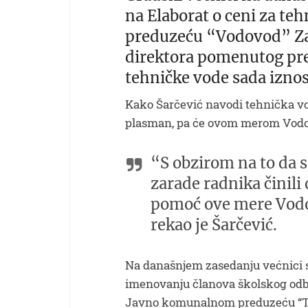
na Elaborat o ceni za t
preduzeću “Vodovod” Zaj
direktora pomenutog pre
tehničke vode sada iznos
Kako Šarčević navodi tehnička vo
plasman, pa će ovom merom Vodovo
“S obzirom na to da s
zarade radnika činili
pomoć ove mere Vodov
rekao je Šarčević.
Na današnjem zasedanju većnici su
imenovanju članova školskog odbo
Javno komunalnom preduzeću “Ti