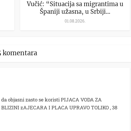
Vučić: “Situacija sa migrantima u
Španiji užasna, u Srbiji...
01.08.2026.
5 komentara
 da objasni zasto se koristi PIJACA VODA ZA
LIZINI zAJECARA I PLACA UPRAVO TOLIKO , 38