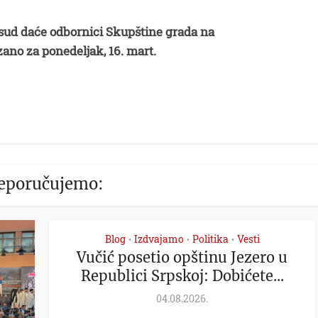
ud daće odbornici Skupštine grada na
ano za ponedeljak, 16. mart.
eporučujemo:
Blog
Izdvajamo
Politika
Vesti
•
•
•
Vučić posetio opštinu Jezero u
Republici Srpskoj: Dobićete...
04.08.2026.