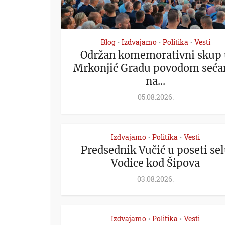
Blog
Izdvajamo
Politika
Vesti
•
•
•
Održan komemorativni skup 
Mrkonjić Gradu povodom seća
na...
05.08.2026.
Izdvajamo
Politika
Vesti
•
•
Predsednik Vučić u poseti se
Vodice kod Šipova
03.08.2026.
Izdvajamo
Politika
Vesti
•
•