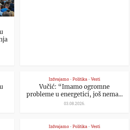
u
nja
Izdvajamo
Politika
Vesti
•
•
lu
Vučić: “Imamo ogromne
probleme u energetici, još nema...
03.08.2026.
Izdvajamo
Politika
Vesti
•
•