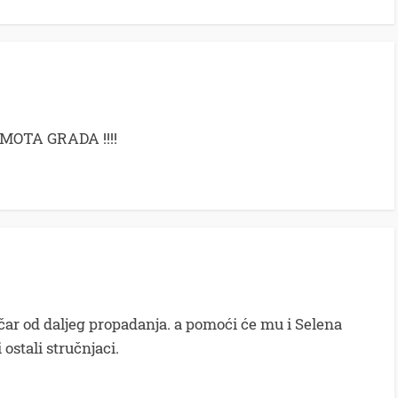
AMOTA GRADA !!!!
ečar od daljeg propadanja. a pomoći će mu i Selena
 ostali stručnjaci.