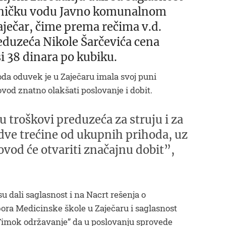
ehničku vodu Javno komunalnom
ečar, čime prema rečima v.d.
duzeća Nikole Šarčevića cena
i 38 dinara po kubiku.
da oduvek je u Zaječaru imala svoj puni
d znatno olakšati poslovanje i dobit.
u troškovi preduzeća za struju i za
 dve trećine od ukupnih prihoda, uz
od će otvariti značajnu dobit”,
 dali saglasnost i na Nacrt rešenja o
ra Medicinske škole u Zaječaru i saglasnost
mok održavanje” da u poslovanju sprovede