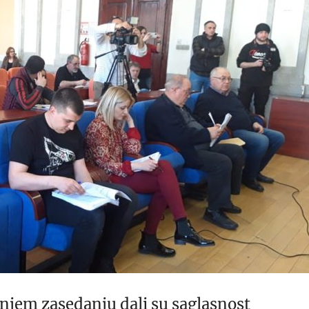
njem zasedanju dali su saglasnost