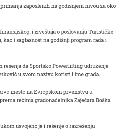
u primanja zaposlenih na godišnjem nivou za oko
 finansijskog, i izveštaja o poslovanju Turističke
, kao i saglasnost na godišnji program rada i
om rešenja da Sportsko Powerlifting udruženje
etković u svom nazivu koristi i ime grada.
 prvo mesto na Evropskom prvenstvu u
je prema rečima gradonačelnika Zaječara Boška
ukom usvojeno je i rešenje o razrešenju