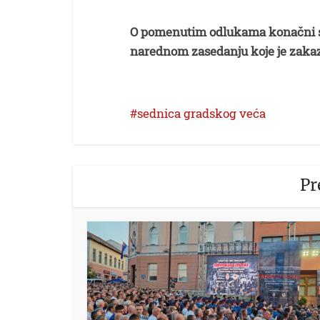
O pomenutim odlukama konačni s
narednom zasedanju koje je zakaz
sednica gradskog veća
Pr