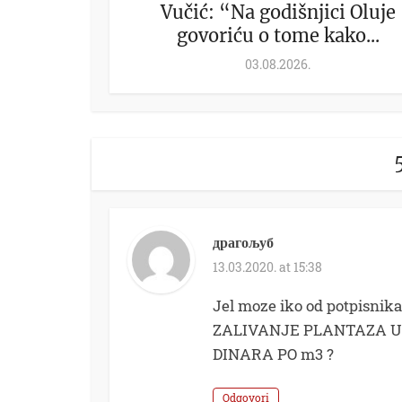
Vučić: “Na godišnjici Oluje
govoriću o tome kako...
03.08.2026.
драгољуб
13.03.2020. at 15:38
Jel moze iko od potpisnika
ZALIVANJE PLANTAZA U B
DINARA PO m3 ?
Odgovori