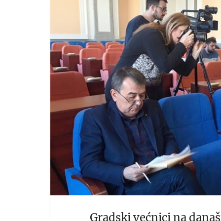
Gradski većnici na današ