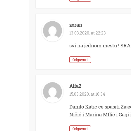
zoran
13.03.2020. at 22:23
svi na jednom mestu ! SR
Odgovori
Alfa2
15.03.2020. at 10:34
Danilo Katić će spasiti Zaj
Ničić i Marina MIlić i Gagi i
Odgovori