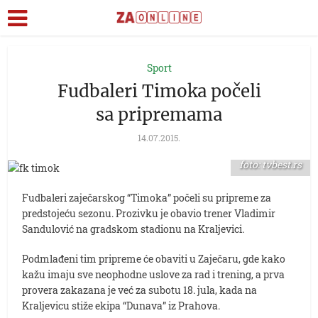
Sport
Fudbaleri Timoka počeli
sa pripremama
14.07.2015.
foto: tvbest.rs
Fudbaleri zaječarskog “Timoka” počeli su pripreme za
predstojeću sezonu. Prozivku je obavio trener Vladimir
Sandulović na gradskom stadionu na Kraljevici.
Podmlađeni tim pripreme će obaviti u Zaječaru, gde kako
kažu imaju sve neophodne uslove za rad i trening, a prva
provera zakazana je već za subotu 18. jula, kada na
Kraljevicu stiže ekipa “Dunava” iz Prahova.