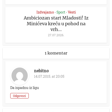
Izdvajamo
Sport
Vesti
•
•
Ambiciozan start Mladosti! Iz
Minićeva kreću u pohod na
vrh...
27.07.2026.
1 komentar
nebitno
14.07.2015. at 20:05
Da ispadnu iz ligu
Odgovori