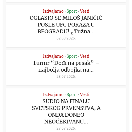
Izdvajamo
Sport
Vesti
•
•
OGLASIO SE MILOŠ JANIČIĆ
POSLE UFC PORAZA U
BEOGRADU! „Tužna...
02.08.2026.
Izdvajamo
Sport
Vesti
•
•
Turnir “Dođi na pesak” –
najbolja odbojka na...
28.07.2026.
Izdvajamo
Sport
Vesti
•
•
SUDIO NA FINALU
SVETSKOG PRVENSTVA, A
ONDA DONEO
NEOČEKIVANU...
27.07.2026.