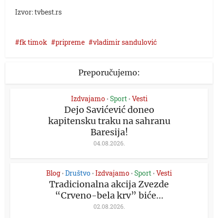
Izvor: tvbest.rs
fk timok
pripreme
vladimir sandulović
Preporučujemo:
Izdvajamo
Sport
Vesti
•
•
Dejo Savićević doneo
kapitensku traku na sahranu
Baresija!
04.08.2026.
Blog
Društvo
Izdvajamo
Sport
Vesti
•
•
•
•
Tradicionalna akcija Zvezde
“Crveno-bela krv” biće...
02.08.2026.