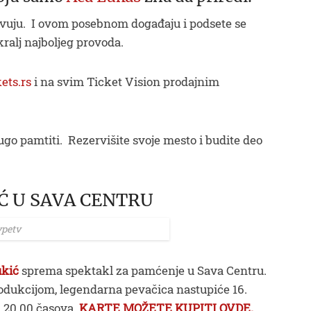
stvuju. I ovom posebnom događaju i podsete se
kralj najboljeg provoda.
ets.rs
i na svim Ticket Vision prodajnim
ugo pamtiti. Rezervišite svoje mesto i budite deo
Ć U SAVA CENTRU
ypetv
kić
sprema spektakl za pamćenje u Sava Centru.
odukcijom, legendarna pevačica nastupiće 16.
u 20.00 časova.
KARTE MOŽETE KUPITI OVDE.