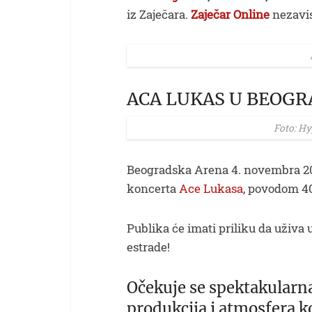
iz Zaječara.
Zaječar Online
nezavis
ACA LUKAS U BEOGR
Foto: H
Beogradska Arena 4. novembra 2
koncerta
Ace Lukasa
, povodom 4
Publika će imati priliku da uživa 
estrade!
Očekuje se spektakularn
produkcija i atmosfera 