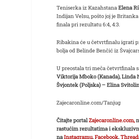
Teniserka iz Kazahstana
Elena R
Indijan Velsu, pošto joj je Brita
finala pri rezultatu 6:4, 4:3.
Ribakina će u četvrtfinalu igrati 
bolja od Belinde Benčić iz Švajcarsk
U preostala tri meča četvrtfinala s
Viktorija Mboko (Kanada), Linda No
Švjontek (Poljska) – Elina Svitoli
Zajecaronline.com/Tanjug
Čitajte portal
Zajecaronline.com,
n
rastućim rezultatima i ekskluzivn
na
Instagramu
,
Facebook
,
Thread