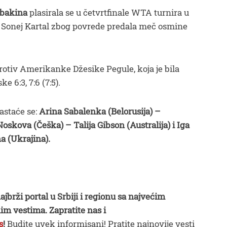
ibakina
plasirala se u četvrtfinale WTA turnira u
nka Sonej Kartal zbog povrede predala meč osmine
protiv Amerikanke Džesike Pegule, koja je bila
e 6:3, 7:6 (7:5).
astaće se:
Arina Sabalenka (Belorusija) –
skova (Češka) – Talija Gibson (Australija) i Iga
na (Ukrajina).
ajbrži portal u Srbiji i regionu sa najvećim
im vestima. Zapratite nas i
s
!
Budite uvek informisani! Pratite najnovije vesti