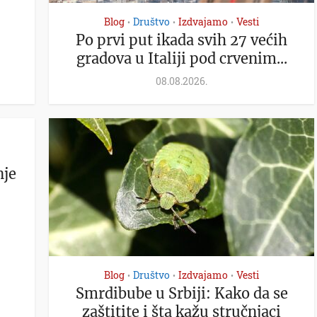
Blog
Društvo
Izdvajamo
Vesti
•
•
•
Po prvi put ikada svih 27 većih
gradova u Italiji pod crvenim...
08.08.2026.
nje
Blog
Društvo
Izdvajamo
Vesti
•
•
•
Smrdibube u Srbiji: Kako da se
zaštitite i šta kažu stručnjaci