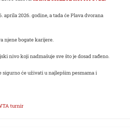
6. aprila 2026. godine, a tada će Plava dvorana
a njene bogate karijere.
ski nivo koji nadmašuje sve što je dosad rađeno.
e sigurno će uživati u najlepšim pesmama i
TA turnir