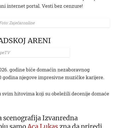
ni internet portal. Vesti bez cenzure!
Foto: Zaječaronline
ADSKOJ ARENI
ypeTV
026. godine biće domaćin nezaboravnog
0 godina njegove impresivne muzičke karijere.
u svim hitovima koji su obeležili decenije domaće
a scenografija Izvanredna
koju samo
Aca Lukas
zna da priredi.