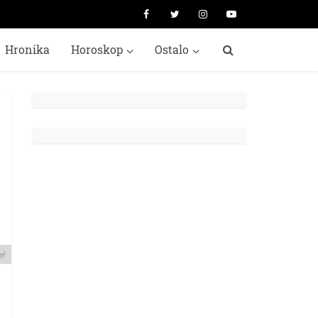
Hronika
Horoskop
Ostalo
e