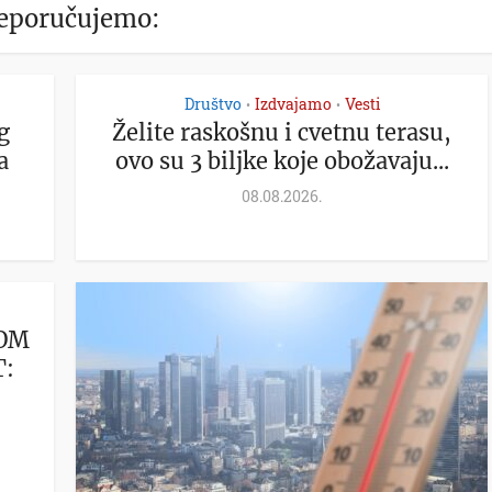
eporučujemo:
Društvo
Izdvajamo
Vesti
•
•
g
Želite raskošnu i cvetnu terasu,
a
ovo su 3 biljke koje obožavaju...
08.08.2026.
NOM
T: