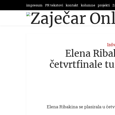
impresum
PR tekstovi
kontakt
kolumne
projekti
Z
Izd
Elena Ribak
četvrtfinale tu
Elena Ribakina se plasirala u četvr