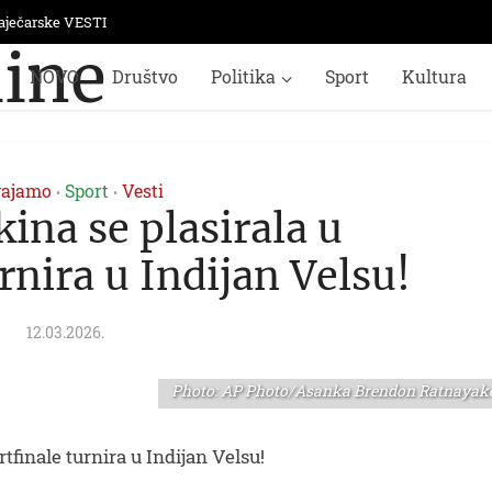
aječarske VESTI
NOVO
Društvo
Politika
Sport
Kultura
vajamo
Sport
Vesti
•
•
ina se plasirala u
rnira u Indijan Velsu!
12.03.2026.
Photo: AP Photo/Asanka Brendon Ratnayak
tfinale turnira u Indijan Velsu!