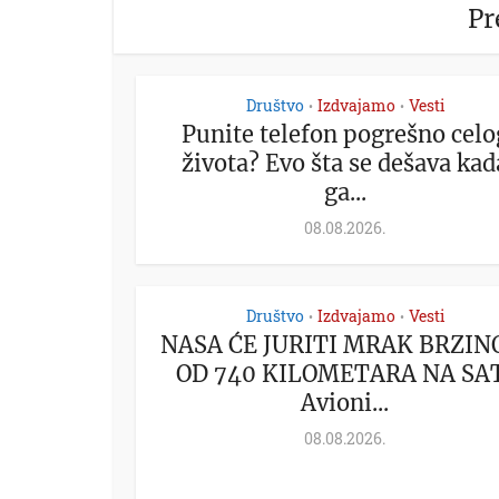
Pr
Društvo
Izdvajamo
Vesti
•
•
Punite telefon pogrešno celo
života? Evo šta se dešava kad
ga...
08.08.2026.
Društvo
Izdvajamo
Vesti
•
•
NASA ĆE JURITI MRAK BRZI
OD 740 KILOMETARA NA SA
Avioni...
08.08.2026.