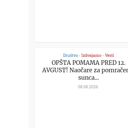
Društvo
Izdvajamo
Vesti
•
•
OPŠTA POMAMA PRED 12.
AVGUST! Naočare za pomrače
sunca...
08.08.2026.