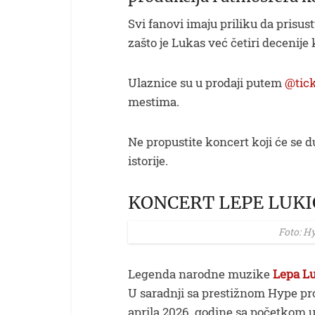
Svi fanovi imaju priliku da prisu
zašto je Lukas već četiri decenije 
Ulaznice su u prodaji putem
@tick
mestima.
Ne propustite koncert koji će se d
istorije.
KONCERT LEPE LUKI
Foto: H
Legenda narodne muzike
Lepa Lu
U saradnji sa prestižnom Hype pr
aprila 2026. godine sa početkom 