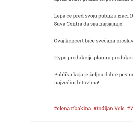
Lepa će pred svoju publiku izaći 1
Sava Centra da sija najsjajnije.
Ovaj koncert biće svečana proslav
Hype produkcija planira produkcij
Publika koja je željna dobre pesm
najvećim hitovima!
elena ribakina
Indijan Vels
W