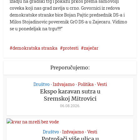
izadju na gradski trg i pokazu prkos prema samovolji
coveka koji nas grad zavija u crno. Govornici iz redova
demokratske stranke bice Bojan Pajtic predsednik DS-a i
Milos Stojadinovic poverenik GrO DS-a u Zajecaru. Vidimo
se u ponedeljak na trgu!!!!”
demokratska stranka
protesti
zaječar
Preporučujemo:
Društvo
Izdvajamo
Politika
Vesti
•
•
•
Ekspo karavan sutra u
Sremskoj Mitrovici
06.08.2026.
Društvo
Izdvajamo
Vesti
•
•
Potrošači više ulica u