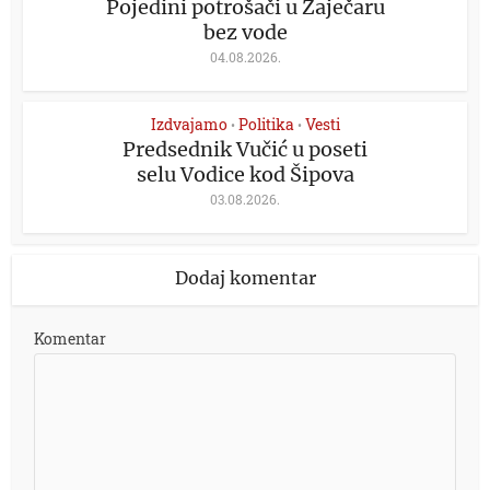
Pojedini potrošači u Zaječaru
bez vode
04.08.2026.
Izdvajamo
Politika
Vesti
•
•
Predsednik Vučić u poseti
selu Vodice kod Šipova
03.08.2026.
Dodaj komentar
Komentar