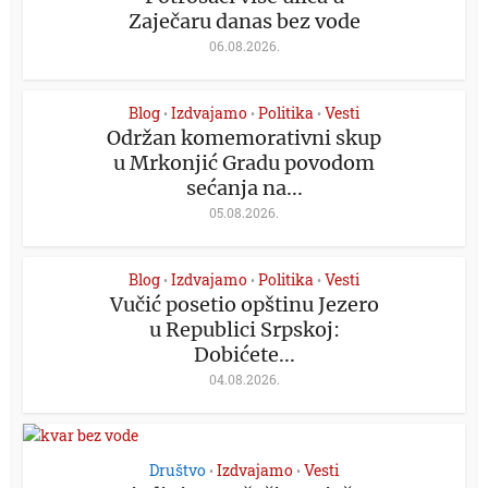
Zaječaru danas bez vode
06.08.2026.
Blog
Izdvajamo
Politika
Vesti
•
•
•
Održan komemorativni skup
u Mrkonjić Gradu povodom
sećanja na...
05.08.2026.
Blog
Izdvajamo
Politika
Vesti
•
•
•
Vučić posetio opštinu Jezero
u Republici Srpskoj:
Dobićete...
04.08.2026.
Društvo
Izdvajamo
Vesti
•
•