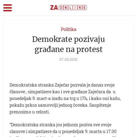
Politika
Demokrate pozivaju
građane na protest
07.03.2015.
Demokratska stranka Zaječar pozvala je danas svoje
članove , simpatizere kao i sve građane Zaječara da u
ponedeljak 9. mart-a izađu na trg u 17h, i kako oni kažu,
pokažu prkos samovolji jednog čoveka. Saopštenje
prenosimo u celosti.
“Demokratska stranka jos jednom poziva sve svoje
clanove i simpatizere da u ponedeljak 9. marta u 17:30