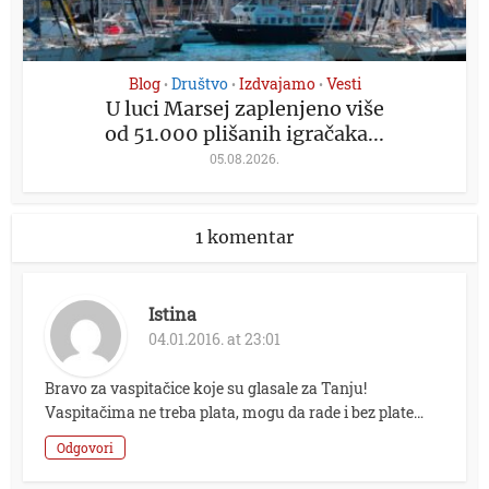
Blog
Društvo
Izdvajamo
Vesti
•
•
•
U luci Marsej zaplenjeno više
od 51.000 plišanih igračaka...
05.08.2026.
1 komentar
Istina
04.01.2016. at 23:01
Bravo za vaspitačice koje su glasale za Tanju!
Vaspitačima ne treba plata, mogu da rade i bez plate…
Odgovori