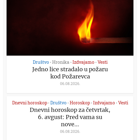
Društvo
Hronika
Izdvajamo
Vesti
•
•
•
Jedno lice stradalo u požaru
kod Požarevca
06.08.2026.
Dnevni horoskop
Društvo
Horoskop
Izdvajamo
Vesti
•
•
•
•
Dnevni horoskop za četvrtak,
6. avgust: Pred vama su
nove...
06.08.2026.