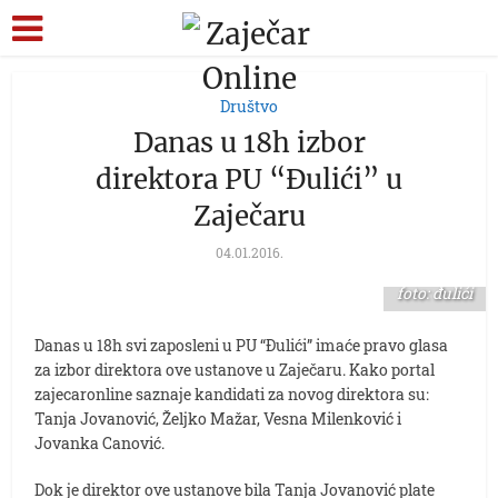
Društvo
Danas u 18h izbor
direktora PU “Đulići” u
Zaječaru
04.01.2016.
foto: đulići
Danas u 18h svi zaposleni u PU “Đulići” imaće pravo glasa
za izbor direktora ove ustanove u Zaječaru. Kako portal
zajecaronline saznaje kandidati za novog direktora su:
Tanja Jovanović, Željko Mažar, Vesna Milenković i
Jovanka Canović.
Dok je direktor ove ustanove bila Tanja Jovanović plate