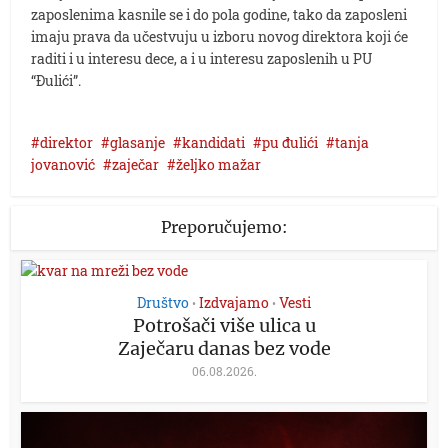
zaposlenima kasnile se i do pola godine, tako da zaposleni
imaju prava da učestvuju u izboru novog direktora koji će
raditi i u interesu dece, a i u interesu zaposlenih u PU
“Đulići”.
direktor
glasanje
kandidati
pu đulići
tanja
jovanović
zaječar
željko mažar
Preporučujemo:
Društvo
Izdvajamo
Vesti
•
•
Potrošači više ulica u
Zaječaru danas bez vode
06.08.2026.