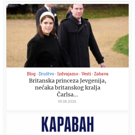
Blog
Društvo
Izdvajamo
Vesti
Zabava
•
•
•
•
Britanska princeza Jevgenija,
nećaka britanskog kralja
Čarlsa...
05.08.2026.