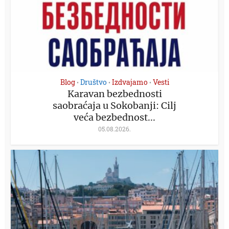
Blog
Društvo
Izdvajamo
Vesti
•
•
•
Karavan bezbednosti
saobraćaja u Sokobanji: Cilj
veća bezbednost...
05.08.2026.