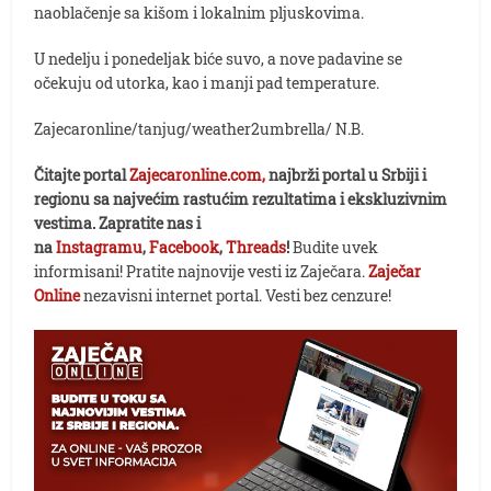
naoblačenje sa kišom i lokalnim pljuskovima.
U nedelju i ponedeljak biće suvo, a nove padavine se
očekuju od utorka, kao i manji pad temperature.
Zajecaronline/tanjug/weather2umbrella/ N.B.
Čitajte portal
Zajecaronline.com,
najbrži portal u Srbiji i
regionu sa najvećim rastućim rezultatima i ekskluzivnim
vestima. Zapratite nas i
na
Instagramu
,
Facebook
,
Threads
!
Budite uvek
informisani! Pratite najnovije vesti iz Zaječara.
Zaječar
Online
nezavisni internet portal. Vesti bez cenzure!