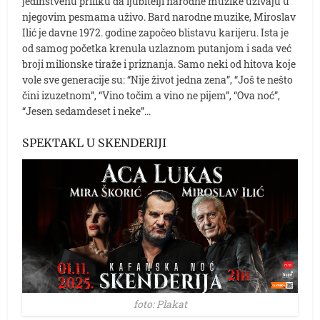
jedinstvenu priliku da ljubitelji narodne muzike uživaju u
njegovim pesmama uživo. Bard narodne muzike, Miroslav
Ilić je davne 1972. godine započeo blistavu karijeru. Ista je
od samog početka krenula uzlaznom putanjom i sada već
broji milionske tiraže i priznanja. Samo neki od hitova koje
vole sve generacije su: “Nije život jedna zena”, “Još te nešto
čini izuzetnom”, “Vino točim a vino ne pijem”, “Ova noć”,
“Jesen sedamdeset i neke”…
SPEKTAKL U SKENDERIJI
foto: Plakat