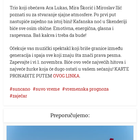
Trio koji obećava Aca Lukas, Mira Škorić i Miroslav Ilić
poznati su za stvaranje sjajne atmosfere. Po prvi put
nastupiće zajedno na istoj bini! Kafanska noć u Skenderiji
biće sve osim obične. Emotivna, energična, glasna i
raspevana. Baš kakva i treba da bude!
Očekuje vas muzički spektakl koji briše granice između
generacija i spaja sve koji znaju šta znači prava pesma.
Zapevajte i vi 1. novembra. Biće ovo veče najvećih hitova i
najveće žurke koja će dugo ostati u vašem sećanju! KARTE
PRONAĐITE PUTEM
OVOG LINKA
.
suncano
suvo vreme
vremenska prognoza
zaječar
Preporučujemo: