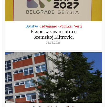
Društvo
Izdvajamo
Politika
Vesti
•
•
•
Ekspo karavan sutra u
Sremskoj Mitrovici
06.08.2026.