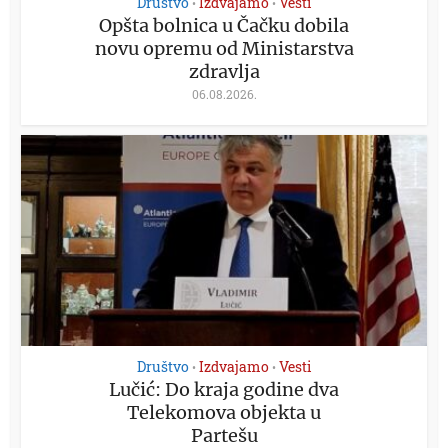
Društvo
Izdvajamo
Vesti
•
•
Opšta bolnica u Čačku dobila
novu opremu od Ministarstva
zdravlja
06.08.2026.
Društvo
Izdvajamo
Vesti
•
•
Lučić: Do kraja godine dva
Telekomova objekta u
Partešu