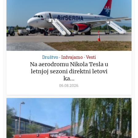
Društvo
Izdvajamo
Vesti
•
•
Na aerodromu Nikola Tesla u
letnjoj sezoni direktni letovi
ka...
06.08.2026.