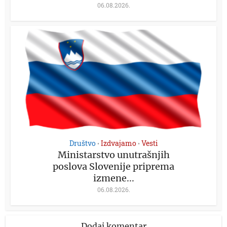
06.08.2026.
Društvo
Izdvajamo
Vesti
•
•
Ministarstvo unutrašnjih
poslova Slovenije priprema
izmene...
06.08.2026.
Dodaj komentar