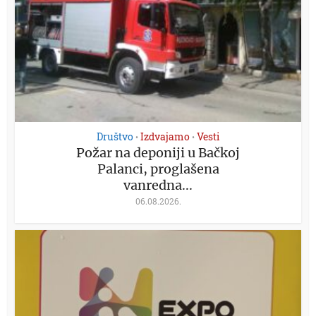
Društvo
Izdvajamo
Vesti
•
•
Požar na deponiji u Bačkoj
Palanci, proglašena
vanredna...
06.08.2026.