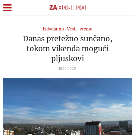
Izdvajamo
Vesti
vreme
•
•
Danas pretežno sunčano,
tokom vikenda mogući
pljuskovi
15.10.2025.