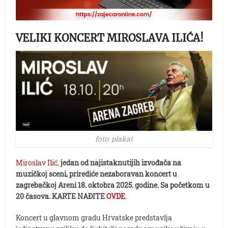
VELIKI KONCERT MIROSLAVA ILIĆA!
foto: plakat
Miroslav Ilić
,
jedan od najistaknutijih izvođača na
muzičkoj sceni, prirediće nezaboravan koncert u
zagrebačkoj Areni 18. oktobra 2025. godine. Sa početkom u
20 časova.
KARTE NAĐITE
OVDE
.
Koncert u glavnom gradu Hrvatske predstavlja