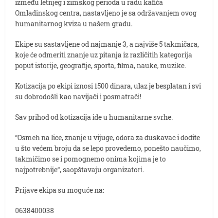
između letnjeg i zimskog perioda u radu kafića
Omladinskog centra, nastavljeno je sa održavanjem ovog
humanitarnog kviza u našem gradu.
Ekipe su sastavljene od najmanje 3, a najviše 5 takmičara,
koje će odmeriti znanje uz pitanja iz različitih kategorija
poput istorije, geografije, sporta, filma, nauke, muzike.
Kotizacija po ekipi iznosi 1500 dinara, ulaz je besplatan i svi
su dobrodošli kao navijači i posmatrači!
Sav prihod od kotizacija ide u humanitarne svrhe.
“Osmeh na lice, znanje u vijuge, odora za đuskavac i dođite
u što većem broju da se lepo provedemo, ponešto naučimo,
takmičimo se i pomognemo onima kojima je to
najpotrebnije“, saopštavaju organizatori.
Prijave ekipa su moguće na:
0638400038