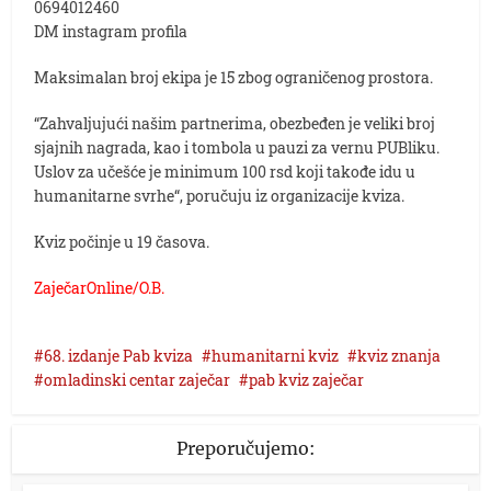
0694012460
DM instagram profila
Maksimalan broj ekipa je 15 zbog ograničenog prostora.
“Zahvaljujući našim partnerima, obezbeđen je veliki broj
sjajnih nagrada, kao i tombola u pauzi za vernu PUBliku.
Uslov za učešće je minimum 100 rsd koji takođe idu u
humanitarne svrhe“, poručuju iz organizacije kviza.
Kviz počinje u 19 časova.
ZaječarOnline/O.B.
68. izdanje Pab kviza
humanitarni kviz
kviz znanja
omladinski centar zaječar
pab kviz zaječar
Preporučujemo: