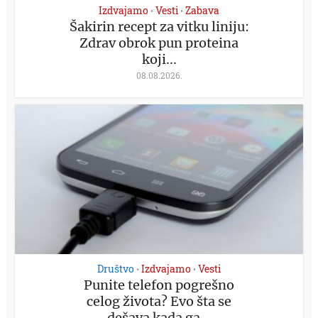
Izdvajamo
Vesti
Zabava
•
•
Šakirin recept za vitku liniju:
Zdrav obrok pun proteina
koji...
08.08.2026.
Društvo
Izdvajamo
Vesti
•
•
Punite telefon pogrešno
celog života? Evo šta se
dešava kada ga...