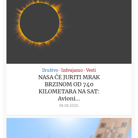
Društvo
Izdvajamo
Vesti
•
•
NASA ĆE JURITI MRAK
BRZINOM OD 740
KILOMETARA NA SAT:
Avioni...
08.08.2026.