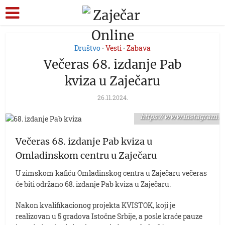
Društvo
Vesti
Zabava
•
•
Večeras 68. izdanje Pab
kviza u Zaječaru
26.11.2024.
foto:
https://www.instagram.c
Večeras 68. izdanje Pab kviza u
Omladinskom centru u Zaječaru
U zimskom kafiću Omladinskog centra u Zaječaru večeras
će biti održano 68. izdanje Pab kviza u Zaječaru.
Nakon kvalifikacionog projekta KVISTOK, koji je
realizovan u 5 gradova Istočne Srbije, a posle kraće pauze