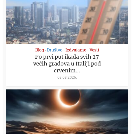
Blog
Društvo
Izdvajamo
Vesti
•
•
•
Po prvi put ikada svih 27
većih gradova u Italiji pod
crvenim...
08.08.2026.