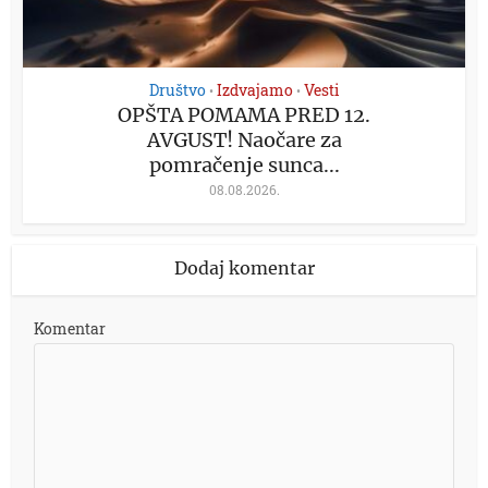
Društvo
Izdvajamo
Vesti
•
•
OPŠTA POMAMA PRED 12.
AVGUST! Naočare za
pomračenje sunca...
08.08.2026.
Dodaj komentar
Komentar