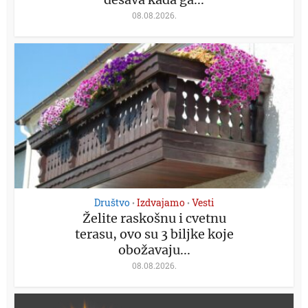
08.08.2026.
Društvo
Izdvajamo
Vesti
•
•
Želite raskošnu i cvetnu
terasu, ovo su 3 biljke koje
obožavaju...
08.08.2026.